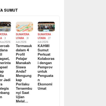
TA SUMUT
ATERA
SUMATERA
SUMATERA
RA
3
UTARA
31
UTARA
27
tus 2026
Juli 2026
Juli 2026
ercab
Termasuk
KAHMI
dana
dalam 4
Sumut
SI
Profil
Perkuat
agsel,
Pelajar
Kolaboras
erinta
Manakah
i dengan
apsel
Siswa
Pemprov
ap
Anda?
untuk
ia
Mengung
Penguata
er Jadi
kap
n
ra
Perilaku
Ekonomi
ategis
Tersembu
Umat
mbang
nyi Saat
an
Ujian
Melal…