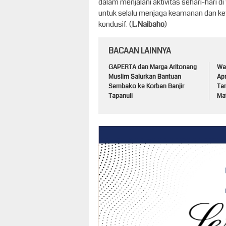
dalam menjalani aktivitas sehari-hari d
untuk selalu menjaga keamanan dan ke
kondusif. (
L.Naibaho
)
BACAAN LAINNYA
GAPERTA dan Marga Aritonang
Wak
Muslim Salurkan Bantuan
Apr
Sembako ke Korban Banjir
Ta
Tapanuli
Mat