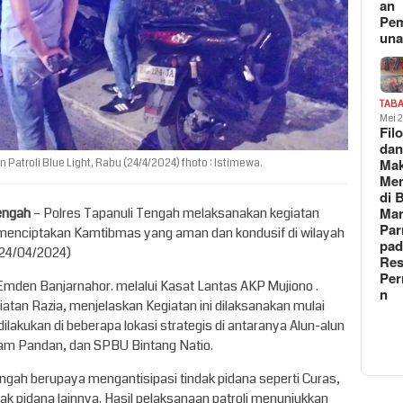
an
Pe
un
TAB
Mei 
Fil
da
Ma
Patroli Blue Light, Rabu (24/4/2024) fhoto : Istimewa.
Me
di 
Man
Tengah
– Polres Tapanuli Tengah melaksanakan kegiatan
Pa
n menciptakan Kamtibmas yang aman dan kondusif di wilayah
pad
(24/04/2024)
Res
Per
mden Banjarnahor. melalui Kasat Lantas AKP Mujiono .
n
tan Razia, menjelaskan Kegiatan ini dilaksanakan mulai
dilakukan di beberapa lokasi strategis di antaranya Alun-alun
lam Pandan, dan SPBU Bintang Natio.
engah berupaya mengantisipasi tindak pidana seperti Curas,
k pidana lainnya. Hasil pelaksanaan patroli menunjukkan