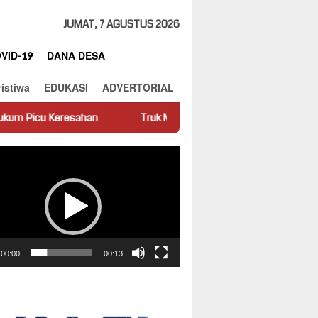
JUMAT, 7 AGUSTUS 2026
VID-19
DANA DESA
ristiwa
EDUKASI
ADVERTORIAL
Truk Miring Hambat Arus Lalu Lintas di Jalan Panti–Simpang E
ar
00:00
00:13