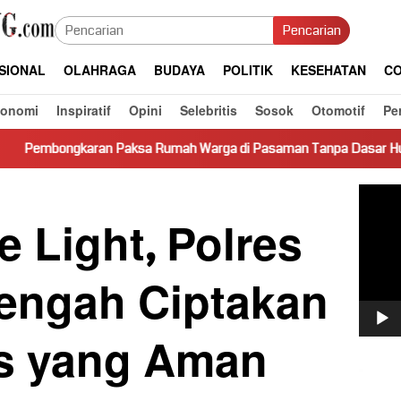
Pencarian
SIONAL
OLAHRAGA
BUDAYA
POLITIK
KESEHATAN
CO
konomi
Inspiratif
Opini
Selebritis
Sosok
Otomotif
Pe
sa Rumah Warga di Pasaman Tanpa Dasar Hukum Picu Keresahan
Pemut
Video
e Light, Polres
Tengah Ciptakan
s yang Aman