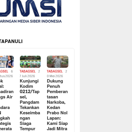
 TAPANULI
AGSEL
6
TABAGSEL
2
TABAGSEL
2
tus 2026
7 Juli 2026
0 Mei 2026
ok
Kunjungi
Dukung
al:
Kodim
Penuh
adiran
0212/Tap
Pemberan
gs Air
sel,
tasan
Pangdam
Narkoba,
dara
Tekankan
Kedan
N
Keseimba
Prabo Nol
ngkah
ngan
Lapan:
ategis
Siaga
Kami Siap
erata
Tempur
Jadi Mitra