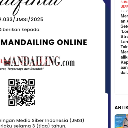
SUM
UTA
Juli 
Mem
an 
Set
‘Lo
Str
La
Tak
Me
ali
Kep
aan
da
ARTI