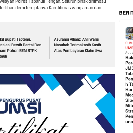
i wilayah Polres Tapanuli Tengah. Seluruh pihak dihimbau
tertiban demi terciptanya Kamtibmas yang aman dan
BERI
il Bupati Tapteng,
Asuransi Allianz, Ahli Waris
SUM
esiasi Bersih Pantai Dan
Nasabah Terimakasih Kasih
UTA
nam Pohon BEM STPK
Atas Pembayaran Klaim Jiwa
Agus
Rak
auli
Per
JM
Tab
Pem
h T
Har
Med
Sib
Mit
Str
Pe
un