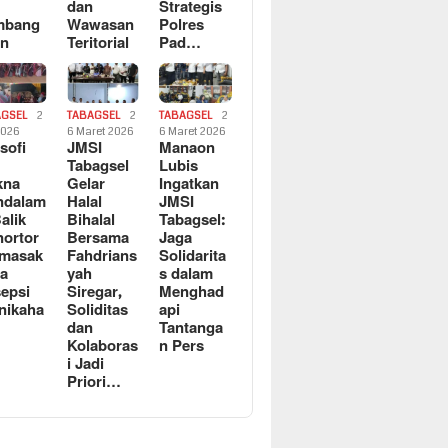
dan
Strategis
mbang
Wawasan
Polres
an
Teritorial
Pad…
AGSEL
2
TABAGSEL
2
TABAGSEL
2
2026
6 Maret 2026
6 Maret 2026
osofi
JMSI
Manaon
n
Tabagsel
Lubis
kna
Gelar
Ingatkan
ndalam
Halal
JMSI
Balik
Bihalal
Tabagsel:
ortor
Bersama
Jaga
rmasak
Fahdrians
Solidarita
a
yah
s dalam
epsi
Siregar,
Menghad
nikaha
Soliditas
api
dan
Tantanga
Kolaboras
n Pers
i Jadi
Priori…