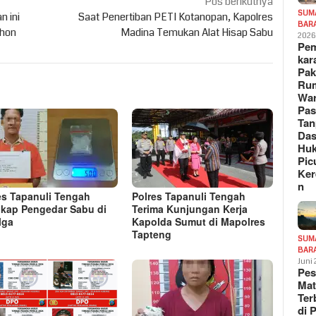
Pos berikutnya
SUM
n ini
Saat Penertiban PETI Kotanopan, Kapolres
BAR
ohon
Madina Temukan Alat Hisap Sabu
202
Pe
kar
Pak
Ru
War
Pa
Tan
Das
Hu
Pic
Ker
n
es Tapanuli Tengah
Polres Tapanuli Tengah
kap Pengedar Sabu di
Terima Kunjungan Kerja
lga
Kapolda Sumut di Mapolres
Tapteng
SUM
BAR
Juni
Pe
Mat
Te
di 