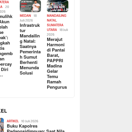
ATERA
RA
20
2026
ulihk
MEDAN
18
MANDAILING
Akun
Juli 2026
NATAL
,
Infrastruk
SUMATERA
elah
tur
UTARA
18 Juli
se
Mandailin
2026
eak’:
Merajut
g Natal:
ngkah
Harmoni
Saatnya
tis
di Pantai
Pemerinta
ngemb
Barat,
h Sumut
kan
PAPPRI
Berhenti
ercay
Madina
Menunda
 Diri
Gelar
Solusi
l…
Temu
Ramah
Pengurus
KEL
ARTIKEL
10 Juli 2026
Buku Kapolres
Padangsidimpuan: Saat Nila…