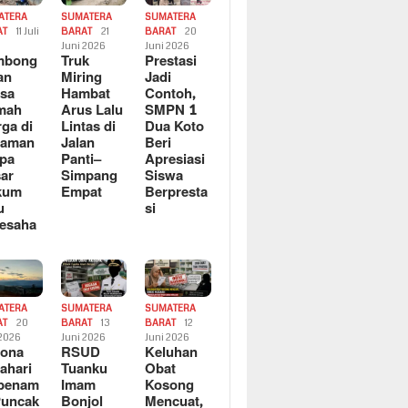
ATERA
SUMATERA
SUMATERA
AT
11 Juli
BARAT
21
BARAT
20
6
Juni 2026
Juni 2026
mbong
Truk
Prestasi
an
Miring
Jadi
sa
Hambat
Contoh,
mah
Arus Lalu
SMPN 1
ga di
Lintas di
Dua Koto
saman
Jalan
Beri
pa
Panti–
Apresiasi
ar
Simpang
Siswa
kum
Empat
Berpresta
u
si
esaha
ATERA
SUMATERA
SUMATERA
AT
20
BARAT
13
BARAT
12
 2026
Juni 2026
Juni 2026
sona
RSUD
Keluhan
ahari
Tuanku
Obat
rbenam
Imam
Kosong
Puncak
Bonjol
Mencuat,