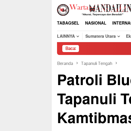
Loncat
ke
konten
TABAGSEL
NASIONAL
INTERNA
LAINNYA
Sumatera Utara
E
Baca:
Pembongkaran Pak
Beranda
Tapanuli Tengah
Patroli Blu
Tapanuli 
Kamtibma