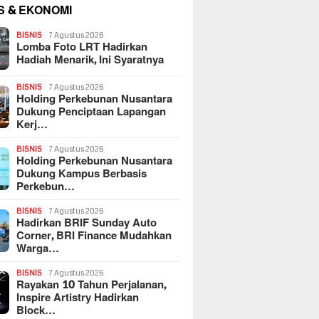
S & EKONOMI
BISNIS
7 Agustus 2026
Lomba Foto LRT Hadirkan
Hadiah Menarik, Ini Syaratnya
BISNIS
7 Agustus 2026
Holding Perkebunan Nusantara
Dukung Penciptaan Lapangan
Kerj…
BISNIS
7 Agustus 2026
Holding Perkebunan Nusantara
Dukung Kampus Berbasis
Perkebun…
BISNIS
7 Agustus 2026
Hadirkan BRIF Sunday Auto
Corner, BRI Finance Mudahkan
Warga…
BISNIS
7 Agustus 2026
Rayakan 10 Tahun Perjalanan,
Inspire Artistry Hadirkan
Block…