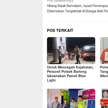
Navigasi
Pos sebelumnya
pos
Hilang Sejak Semalam, Jazad Perempua
Ditemukan Tergeletak di Sungai Aek P
POS TERKAIT
Untuk Mencegah Kejahatan,
Polr
Personil Polsek Barteng
Tang
laksanakan Patroli Blue
Sibo
Light