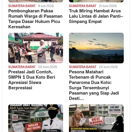
SUMATERA BARAT
11 Juli 2026
SUMATERA BARAT
21 Juni 2026
Pembongkaran Paksa
Truk Miring Hambat Arus
Rumah Warga di Pasaman
Lalu Lintas di Jalan Panti–
Tanpa Dasar Hukum Picu
Simpang Empat
Keresahan
SUMATERA BARAT
20 Juni 2026
SUMATERA BARAT
20 Juni 2026
Prestasi Jadi Contoh,
Pesona Matahari
SMPN 1 Dua Koto Beri
Terbenam di Puncak
Apresiasi Siswa
Panaroma Dua Koto:
Berprestasi
Surga Tersembunyi
Pasaman yang Siap Jadi
Desti…