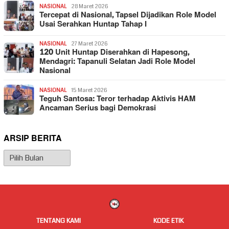
NASIONAL
28 Maret 2026
Tercepat di Nasional, Tapsel Dijadikan Role Model
Usai Serahkan Huntap Tahap I
NASIONAL
27 Maret 2026
120 Unit Huntap Diserahkan di Hapesong,
Mendagri: Tapanuli Selatan Jadi Role Model
Nasional
NASIONAL
15 Maret 2026
Teguh Santosa: Teror terhadap Aktivis HAM
Ancaman Serius bagi Demokrasi
ARSIP BERITA
Arsip
Berita
TENTANG KAMI
KODE ETIK