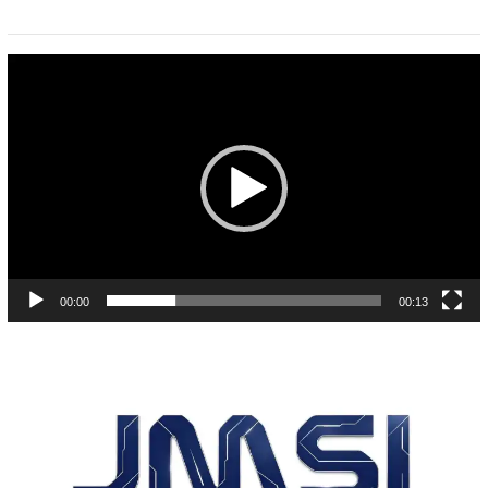
Pemutar
Video
00:00
00:13