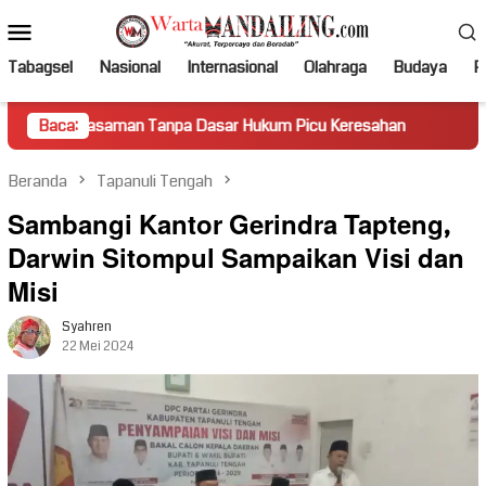
Loncat
Menu
ke
Mobile
konten
Tabagsel
Nasional
Internasional
Olahraga
Budaya
Po
aman Tanpa Dasar Hukum Picu Keresahan
Baca:
Truk Miring Hamb
Beranda
Tapanuli Tengah
Sambangi Kantor Gerindra Tapteng,
Darwin Sitompul Sampaikan Visi dan
Misi
Syahren
22 Mei 2024