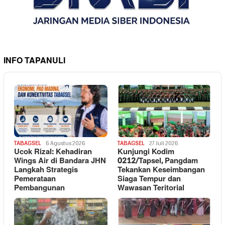
INFO TAPANULI
TABAGSEL
6 Agustus 2026
TABAGSEL
27 Juli 2026
Ucok Rizal: Kehadiran
Kunjungi Kodim
Wings Air di Bandara JHN
0212/Tapsel, Pangdam
Langkah Strategis
Tekankan Keseimbangan
Pemerataan
Siaga Tempur dan
Pembangunan
Wawasan Teritorial