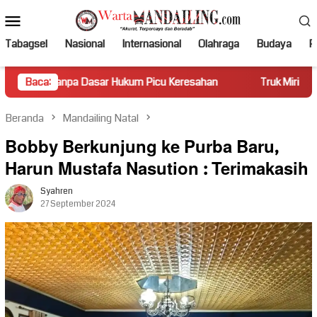
Loncat
Menu
ke
Mobile
konten
Tabagsel
Nasional
Internasional
Olahraga
Budaya
Po
 Dasar Hukum Picu Keresahan
Baca:
Truk Miring Hambat Arus Lalu
Beranda
Mandailing Natal
Bobby Berkunjung ke Purba Baru,
Harun Mustafa Nasution : Terimakasih
Syahren
27 September 2024