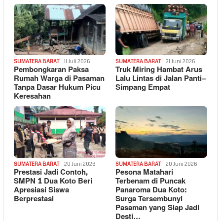
SUMATERA BARAT
11 Juli 2026
SUMATERA BARAT
21 Juni 2026
Pembongkaran Paksa
Truk Miring Hambat Arus
Rumah Warga di Pasaman
Lalu Lintas di Jalan Panti–
Tanpa Dasar Hukum Picu
Simpang Empat
Keresahan
SUMATERA BARAT
20 Juni 2026
SUMATERA BARAT
20 Juni 2026
Prestasi Jadi Contoh,
Pesona Matahari
SMPN 1 Dua Koto Beri
Terbenam di Puncak
Apresiasi Siswa
Panaroma Dua Koto:
Berprestasi
Surga Tersembunyi
Pasaman yang Siap Jadi
Desti…