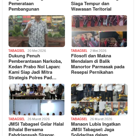
Pemerataan
Siaga Tempur dan
Pembangunan
Wawasan Teritorial
TABAGSEL
20 Mei 2026
TABAGSEL
2 Mei 2026
Dukung Penuh
Filosofi dan Makna
Pemberantasan Narkoba,
Mendalam di Balik
Kedan Prabo Nol Lapan:
Manortor Parmasak pada
Kami Siap Jadi Mitra
Resepsi Pernikahan
Strategis Polres Pad…
TABAGSEL
26 Maret 2026
TABAGSEL
26 Maret 2026
JMSI Tabagsel Gelar Halal
Manaon Lubis Ingatkan
Bihalal Bersama
JMSI Tabagsel: Jaga
Fahdriansyah Siregar,
Solidaritas dalam