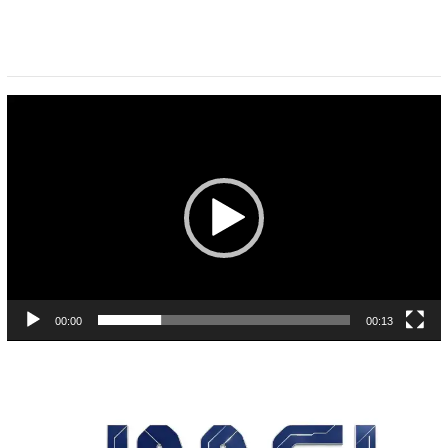
Pemutar
Video
00:00
00:13