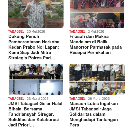
TABAGSEL
20 Mei 2026
TABAGSEL
2 Mei 2026
Dukung Penuh
Filosofi dan Makna
Pemberantasan Narkoba,
Mendalam di Balik
Kedan Prabo Nol Lapan:
Manortor Parmasak pada
Kami Siap Jadi Mitra
Resepsi Pernikahan
Strategis Polres Pad…
TABAGSEL
26 Maret 2026
TABAGSEL
26 Maret 2026
JMSI Tabagsel Gelar Halal
Manaon Lubis Ingatkan
Bihalal Bersama
JMSI Tabagsel: Jaga
Fahdriansyah Siregar,
Solidaritas dalam
Soliditas dan Kolaborasi
Menghadapi Tantangan
Jadi Priori…
Pers