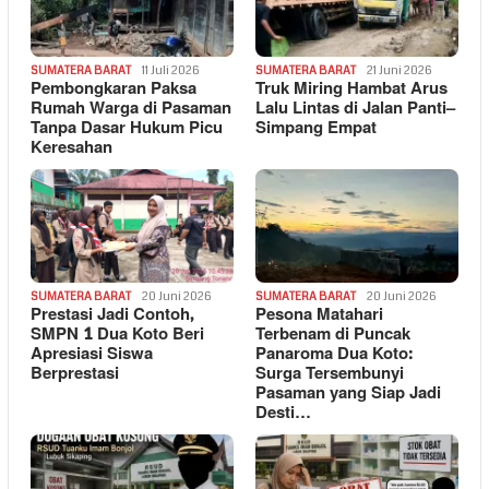
SUMATERA BARAT
11 Juli 2026
SUMATERA BARAT
21 Juni 2026
Pembongkaran Paksa
Truk Miring Hambat Arus
Rumah Warga di Pasaman
Lalu Lintas di Jalan Panti–
Tanpa Dasar Hukum Picu
Simpang Empat
Keresahan
SUMATERA BARAT
20 Juni 2026
SUMATERA BARAT
20 Juni 2026
Prestasi Jadi Contoh,
Pesona Matahari
SMPN 1 Dua Koto Beri
Terbenam di Puncak
Apresiasi Siswa
Panaroma Dua Koto:
Berprestasi
Surga Tersembunyi
Pasaman yang Siap Jadi
Desti…