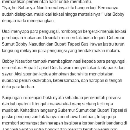
memastikan pemerintah hadir untuk membantu.
“Iya, bu. Sabar ya. Nanti rumahnya kita bangun lagi. Semuanya
sudah disiapkan, mulai dari lokasi hingga materialnya,” ujar Bobby
dengan nada menenangkan.
Usai menyapa para pengungsi, rombongan bergerak menuju lokasi
pembagian makanan. Di sinilah momen tak biasa terjadi. Gubernur
Sumut Bobby Nasution dan Bupati Tapsel Gus Irawan justru turun
langsung melayani para pengungsi yang hendak makan malam.
Bobby Nasution tampak membagikan nasi kepada para pengungsi,
sementara Bupati Tapsel Gus Irawan menyediakan lauk-pauk dan
sayur. Aksi spontan kedua pimpinan daerah itu menciptakan
suasana penuh keakraban, kebersamaan, dan harapan di tengah
duka para korban.
Kunjungan ini menjadi bukti nyata kehadiran pemerintah provinsi
dan kabupaten di tengah masyarakat yang sedang tertimpa
musibah. Kehadiran langsung Gubernur Sumut dan Bupati Tapsel di
posko pengungsian tak hanya membawa bantuan, tetapi juga
memberi semangat dan harapan bagi para korban banjir bandang di
Tapanuli Selatan untuk bangkit dan menata kembali kehidupan