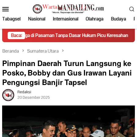
Loncat
Menu
ke
Mobile
konten
Tabagsel
Nasional
Internasional
Olahraga
Budaya
Po
 Pasaman Tanpa Dasar Hukum Picu Keresahan
Baca:
Truk Miring
Beranda
Sumatera Utara
Pimpinan Daerah Turun Langsung ke
Posko, Bobby dan Gus Irawan Layani
Pengungsi Banjir Tapsel
Redaksi
20 Desember 2025