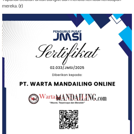
mereka. (
r
)