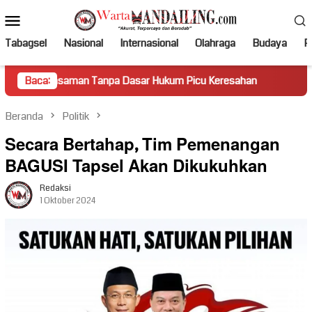
Loncat
Menu
ke
Mobile
konten
Tabagsel
Nasional
Internasional
Olahraga
Budaya
Po
n Tanpa Dasar Hukum Picu Keresahan
Baca:
Truk Miring Hambat A
Beranda
Politik
Secara Bertahap, Tim Pemenangan
BAGUSI Tapsel Akan Dikukuhkan
Redaksi
1 Oktober 2024