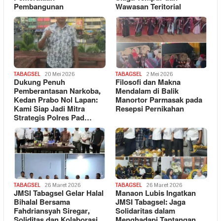
Pembangunan
Wawasan Teritorial
TABAGSEL
20 Mei 2026
TABAGSEL
2 Mei 2026
Dukung Penuh
Filosofi dan Makna
Pemberantasan Narkoba,
Mendalam di Balik
Kedan Prabo Nol Lapan:
Manortor Parmasak pada
Kami Siap Jadi Mitra
Resepsi Pernikahan
Strategis Polres Pad…
TABAGSEL
26 Maret 2026
TABAGSEL
26 Maret 2026
JMSI Tabagsel Gelar Halal
Manaon Lubis Ingatkan
Bihalal Bersama
JMSI Tabagsel: Jaga
Fahdriansyah Siregar,
Solidaritas dalam
Soliditas dan Kolaborasi
Menghadapi Tantangan