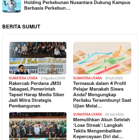
Holding Perkebunan Nusantara Dukung Kampus
Berbasis Perkebun…
BERITA SUMUT
SUMATERA UTARA
3 Agustus 2026
SUMATERA UTARA
31 Juli 2026
Rakercab Perdana JMSI
Termasuk dalam 4 Profil
Tabagsel, Pemerintah
Pelajar Manakah Siswa
Tapsel Harap Media Siber
Anda? Mengungkap
Jadi Mitra Strategis
Perilaku Tersembunyi Saat
Pembangunan
Ujian Melal…
SUMATERA UTARA
20 Juli 2026
Memulihkan Akun Setelah
‘Lose Streak’: Langkah
Taktis Mengembalikan
Kepercayaan Diri dal…