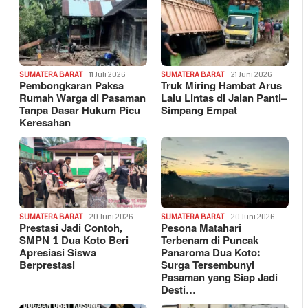
SUMATERA BARAT
11 Juli 2026
SUMATERA BARAT
21 Juni 2026
Pembongkaran Paksa
Truk Miring Hambat Arus
Rumah Warga di Pasaman
Lalu Lintas di Jalan Panti–
Tanpa Dasar Hukum Picu
Simpang Empat
Keresahan
SUMATERA BARAT
20 Juni 2026
SUMATERA BARAT
20 Juni 2026
Prestasi Jadi Contoh,
Pesona Matahari
SMPN 1 Dua Koto Beri
Terbenam di Puncak
Apresiasi Siswa
Panaroma Dua Koto:
Berprestasi
Surga Tersembunyi
Pasaman yang Siap Jadi
Desti…