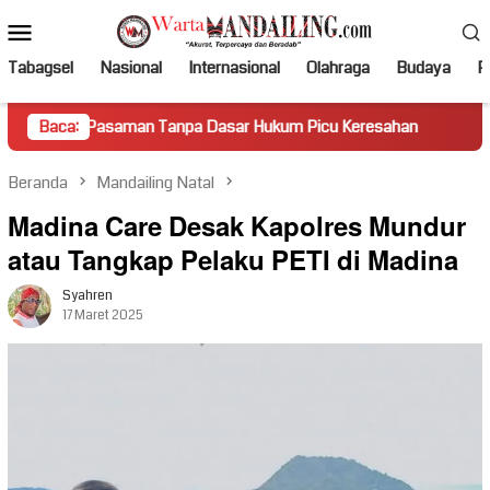
Loncat
Menu
ke
Mobile
konten
Tabagsel
Nasional
Internasional
Olahraga
Budaya
Po
 Pasaman Tanpa Dasar Hukum Picu Keresahan
Baca:
Truk Miring 
Beranda
Mandailing Natal
Madina Care Desak Kapolres Mundur
atau Tangkap Pelaku PETI di Madina
Syahren
17 Maret 2025