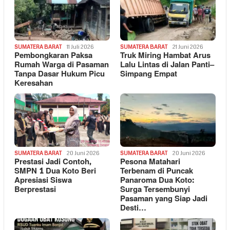
SUMATERA BARAT
11 Juli 2026
SUMATERA BARAT
21 Juni 2026
Pembongkaran Paksa
Truk Miring Hambat Arus
Rumah Warga di Pasaman
Lalu Lintas di Jalan Panti–
Tanpa Dasar Hukum Picu
Simpang Empat
Keresahan
SUMATERA BARAT
20 Juni 2026
SUMATERA BARAT
20 Juni 2026
Prestasi Jadi Contoh,
Pesona Matahari
SMPN 1 Dua Koto Beri
Terbenam di Puncak
Apresiasi Siswa
Panaroma Dua Koto:
Berprestasi
Surga Tersembunyi
Pasaman yang Siap Jadi
Desti…