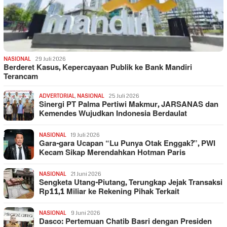
NASIONAL
29 Juli 2026
Berderet Kasus, Kepercayaan Publik ke Bank Mandiri
Terancam
ADVERTORIAL
,
NASIONAL
25 Juli 2026
Sinergi PT Palma Pertiwi Makmur, JARSANAS dan
Kemendes Wujudkan Indonesia Berdaulat
NASIONAL
19 Juli 2026
Gara-gara Ucapan “Lu Punya Otak Enggak?”, PWI
Kecam Sikap Merendahkan Hotman Paris
NASIONAL
21 Juni 2026
Sengketa Utang-Piutang, Terungkap Jejak Transaksi
Rp11,1 Miliar ke Rekening Pihak Terkait
NASIONAL
9 Juni 2026
Dasco: Pertemuan Chatib Basri dengan Presiden