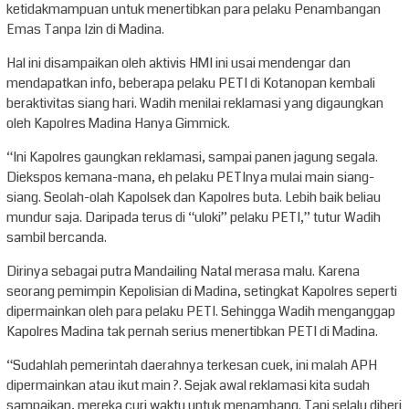
ketidakmampuan untuk menertibkan para pelaku Penambangan
Emas Tanpa Izin di Madina.
Hal ini disampaikan oleh aktivis HMI ini usai mendengar dan
mendapatkan info, beberapa pelaku PETI di Kotanopan kembali
beraktivitas siang hari. Wadih menilai reklamasi yang digaungkan
oleh Kapolres Madina Hanya Gimmick.
“Ini Kapolres gaungkan reklamasi, sampai panen jagung segala.
Diekspos kemana-mana, eh pelaku PETInya mulai main siang-
siang. Seolah-olah Kapolsek dan Kapolres buta. Lebih baik beliau
mundur saja. Daripada terus di “uloki” pelaku PETI,” tutur Wadih
sambil bercanda.
Dirinya sebagai putra Mandailing Natal merasa malu. Karena
seorang pemimpin Kepolisian di Madina, setingkat Kapolres seperti
dipermainkan oleh para pelaku PETI. Sehingga Wadih menganggap
Kapolres Madina tak pernah serius menertibkan PETI di Madina.
“Sudahlah pemerintah daerahnya terkesan cuek, ini malah APH
dipermainkan atau ikut main ?. Sejak awal reklamasi kita sudah
sampaikan, mereka curi waktu untuk menambang. Tapi selalu diberi