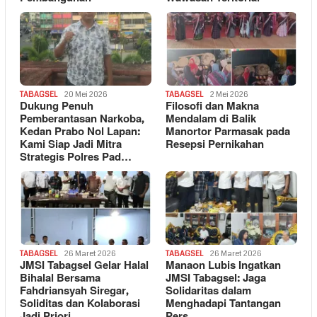
TABAGSEL
20 Mei 2026
TABAGSEL
2 Mei 2026
Dukung Penuh
Filosofi dan Makna
Pemberantasan Narkoba,
Mendalam di Balik
Kedan Prabo Nol Lapan:
Manortor Parmasak pada
Kami Siap Jadi Mitra
Resepsi Pernikahan
Strategis Polres Pad…
TABAGSEL
26 Maret 2026
TABAGSEL
26 Maret 2026
JMSI Tabagsel Gelar Halal
Manaon Lubis Ingatkan
Bihalal Bersama
JMSI Tabagsel: Jaga
Fahdriansyah Siregar,
Solidaritas dalam
Soliditas dan Kolaborasi
Menghadapi Tantangan
Jadi Priori…
Pers