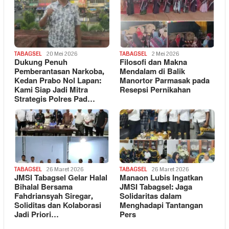
TABAGSEL
20 Mei 2026
TABAGSEL
2 Mei 2026
Dukung Penuh
Filosofi dan Makna
Pemberantasan Narkoba,
Mendalam di Balik
Kedan Prabo Nol Lapan:
Manortor Parmasak pada
Kami Siap Jadi Mitra
Resepsi Pernikahan
Strategis Polres Pad…
TABAGSEL
26 Maret 2026
TABAGSEL
26 Maret 2026
JMSI Tabagsel Gelar Halal
Manaon Lubis Ingatkan
Bihalal Bersama
JMSI Tabagsel: Jaga
Fahdriansyah Siregar,
Solidaritas dalam
Soliditas dan Kolaborasi
Menghadapi Tantangan
Jadi Priori…
Pers