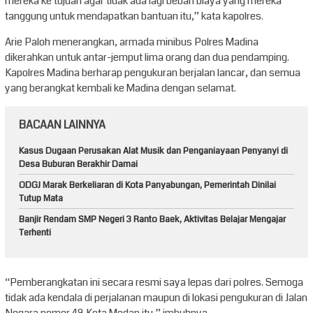
mereka ke tujuan agar tidak ada lagi beban biaya yang mereka
tanggung untuk mendapatkan bantuan itu,” kata kapolres.
Arie Paloh menerangkan, armada minibus Polres Madina
dikerahkan untuk antar-jemput lima orang dan dua pendamping.
Kapolres Madina berharap pengukuran berjalan lancar, dan semua
yang berangkat kembali ke Madina dengan selamat.
BACAAN LAINNYA
Kasus Dugaan Perusakan Alat Musik dan Penganiayaan Penyanyi di
Desa Buburan Berakhir Damai
ODGJ Marak Berkeliaran di Kota Panyabungan, Pemerintah Dinilai
Tutup Mata
Banjir Rendam SMP Negeri 3 Ranto Baek, Aktivitas Belajar Mengajar
Terhenti
“Pemberangkatan ini secara resmi saya lepas dari polres. Semoga
tidak ada kendala di perjalanan maupun di lokasi pengukuran di Jalan
Negara nomor 48 Kota Medan itu,” imbuhnya.