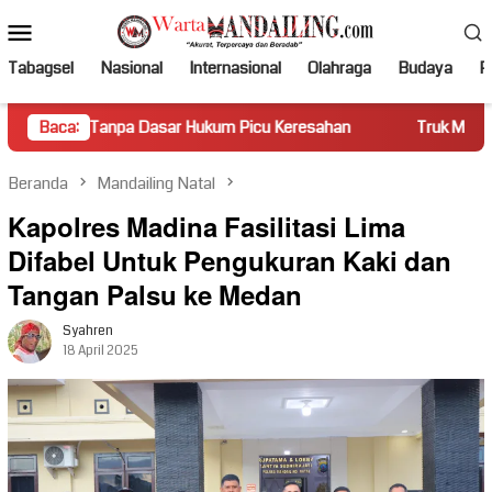
Loncat
Menu
ke
Mobile
konten
Tabagsel
Nasional
Internasional
Olahraga
Budaya
Po
anpa Dasar Hukum Picu Keresahan
Baca:
Truk Miring Hambat Arus
Beranda
Mandailing Natal
Kapolres Madina Fasilitasi Lima
Difabel Untuk Pengukuran Kaki dan
Tangan Palsu ke Medan
Syahren
18 April 2025