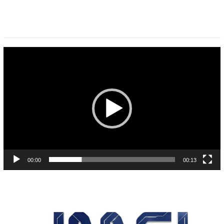
Pemutar
Video
00:00
00:13