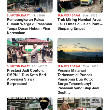
SUMATERA BARAT
11 Juli 2026
SUMATERA BARAT
21 Juni 2026
Pembongkaran Paksa
Truk Miring Hambat Arus
Rumah Warga di Pasaman
Lalu Lintas di Jalan Panti–
Tanpa Dasar Hukum Picu
Simpang Empat
Keresahan
SUMATERA BARAT
20 Juni 2026
SUMATERA BARAT
20 Juni 2026
Prestasi Jadi Contoh,
Pesona Matahari
SMPN 1 Dua Koto Beri
Terbenam di Puncak
Apresiasi Siswa
Panaroma Dua Koto:
Berprestasi
Surga Tersembunyi
Pasaman yang Siap Jadi
Desti…