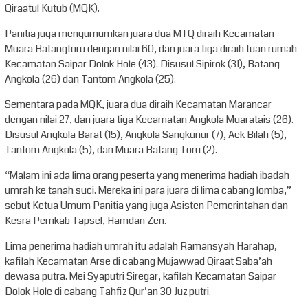
Qiraatul Kutub (MQK).
Panitia juga mengumumkan juara dua MTQ diraih Kecamatan
Muara Batangtoru dengan nilai 60, dan juara tiga diraih tuan rumah
Kecamatan Saipar Dolok Hole (43). Disusul Sipirok (31), Batang
Angkola (26) dan Tantom Angkola (25).
Sementara pada MQK, juara dua diraih Kecamatan Marancar
dengan nilai 27, dan juara tiga Kecamatan Angkola Muaratais (26).
Disusul Angkola Barat (15), Angkola Sangkunur (7), Aek Bilah (5),
Tantom Angkola (5), dan Muara Batang Toru (2).
“Malam ini ada lima orang peserta yang menerima hadiah ibadah
umrah ke tanah suci. Mereka ini para juara di lima cabang lomba,”
sebut Ketua Umum Panitia yang juga Asisten Pemerintahan dan
Kesra Pemkab Tapsel, Hamdan Zen.
Lima penerima hadiah umrah itu adalah Ramansyah Harahap,
kafilah Kecamatan Arse di cabang Mujawwad Qiraat Saba’ah
dewasa putra. Mei Syaputri Siregar, kafilah Kecamatan Saipar
Dolok Hole di cabang Tahfiz Qur’an 30 Juz putri.