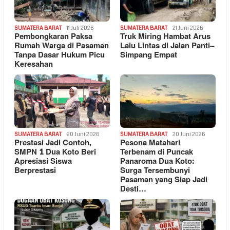
SUMATERA BARAT
11 Juli 2026
SUMATERA BARAT
21 Juni 2026
Pembongkaran Paksa
Truk Miring Hambat Arus
Rumah Warga di Pasaman
Lalu Lintas di Jalan Panti–
Tanpa Dasar Hukum Picu
Simpang Empat
Keresahan
SUMATERA BARAT
20 Juni 2026
SUMATERA BARAT
20 Juni 2026
Prestasi Jadi Contoh,
Pesona Matahari
SMPN 1 Dua Koto Beri
Terbenam di Puncak
Apresiasi Siswa
Panaroma Dua Koto:
Berprestasi
Surga Tersembunyi
Pasaman yang Siap Jadi
Desti…