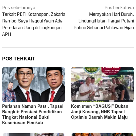
Navigasi
Pos sebelumnya
Pos berikutnya
pos
Terkait PETI Kotanopan, Zakaria
Merayakan Hari Buruh,
Rambe: Saya Haqqul Yaqin Ada
LindungiHutan Hargai Petani
Peredaran Uang di Lingkungan
Pohon Sebagai Pahlawan Hijau
APH
POS TERKAIT
Perlahan Namun Pasti, Tapsel
Komitmen “BAGUSI” Bukan
Bangkit: Prestasi Pendidikan
Janji Kosong, NNB Tapsel
Tingkat Nasional Bukti
Optimis Daerah Makin Maju
Keseriusan Pemkab