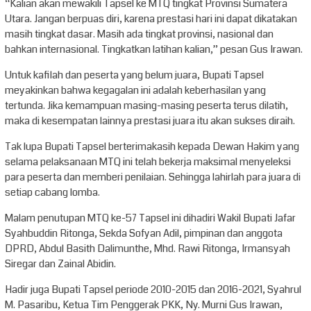
“Kalian akan mewakili Tapsel ke MTQ tingkat Provinsi Sumatera
Utara. Jangan berpuas diri, karena prestasi hari ini dapat dikatakan
masih tingkat dasar. Masih ada tingkat provinsi, nasional dan
bahkan internasional. Tingkatkan latihan kalian,” pesan Gus Irawan.
Untuk kafilah dan peserta yang belum juara, Bupati Tapsel
meyakinkan bahwa kegagalan ini adalah keberhasilan yang
tertunda. Jika kemampuan masing-masing peserta terus dilatih,
maka di kesempatan lainnya prestasi juara itu akan sukses diraih.
Tak lupa Bupati Tapsel berterimakasih kepada Dewan Hakim yang
selama pelaksanaan MTQ ini telah bekerja maksimal menyeleksi
para peserta dan memberi penilaian. Sehingga lahirlah para juara di
setiap cabang lomba.
Malam penutupan MTQ ke-57 Tapsel ini dihadiri Wakil Bupati Jafar
Syahbuddin Ritonga, Sekda Sofyan Adil, pimpinan dan anggota
DPRD, Abdul Basith Dalimunthe, Mhd. Rawi Ritonga, Irmansyah
Siregar dan Zainal Abidin.
Hadir juga Bupati Tapsel periode 2010-2015 dan 2016-2021, Syahrul
M. Pasaribu, Ketua Tim Penggerak PKK, Ny. Murni Gus Irawan,