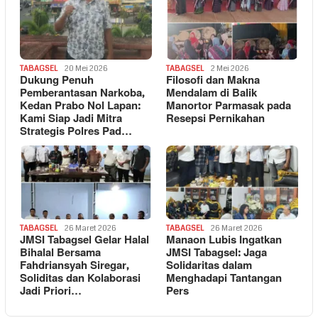
TABAGSEL
20 Mei 2026
TABAGSEL
2 Mei 2026
Dukung Penuh
Filosofi dan Makna
Pemberantasan Narkoba,
Mendalam di Balik
Kedan Prabo Nol Lapan:
Manortor Parmasak pada
Kami Siap Jadi Mitra
Resepsi Pernikahan
Strategis Polres Pad…
TABAGSEL
26 Maret 2026
TABAGSEL
26 Maret 2026
JMSI Tabagsel Gelar Halal
Manaon Lubis Ingatkan
Bihalal Bersama
JMSI Tabagsel: Jaga
Fahdriansyah Siregar,
Solidaritas dalam
Soliditas dan Kolaborasi
Menghadapi Tantangan
Jadi Priori…
Pers