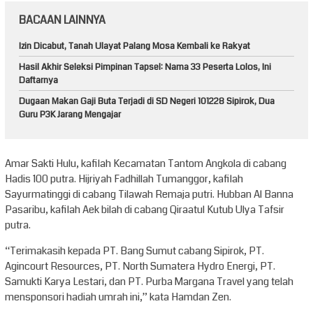
BACAAN LAINNYA
Izin Dicabut, Tanah Ulayat Palang Mosa Kembali ke Rakyat
Hasil Akhir Seleksi Pimpinan Tapsel: Nama 33 Peserta Lolos, Ini
Daftarnya
Dugaan Makan Gaji Buta Terjadi di SD Negeri 101228 Sipirok, Dua
Guru P3K Jarang Mengajar
Amar Sakti Hulu, kafilah Kecamatan Tantom Angkola di cabang
Hadis 100 putra. Hijriyah Fadhillah Tumanggor, kafilah
Sayurmatinggi di cabang Tilawah Remaja putri. Hubban Al Banna
Pasaribu, kafilah Aek bilah di cabang Qiraatul Kutub Ulya Tafsir
putra.
“Terimakasih kepada PT. Bang Sumut cabang Sipirok, PT.
Agincourt Resources, PT. North Sumatera Hydro Energi, PT.
Samukti Karya Lestari, dan PT. Purba Margana Travel yang telah
mensponsori hadiah umrah ini,” kata Hamdan Zen.