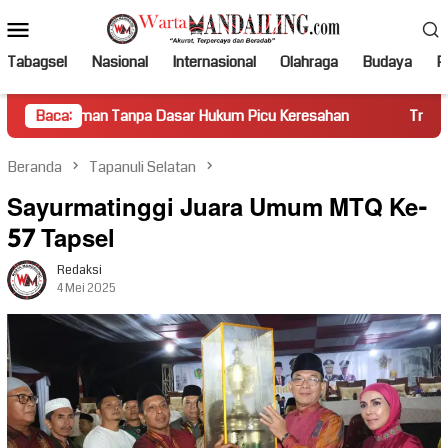
Loncat
Menu
ke
Mobile
konten
Tabagsel
Nasional
Internasional
Olahraga
Budaya
Po
npa Dasar Hukum Picu Keresahan
Baca:
Truk Miring Hambat Arus 
Beranda
Tapanuli Selatan
Sayurmatinggi Juara Umum MTQ Ke-
57 Tapsel
Redaksi
4 Mei 2025