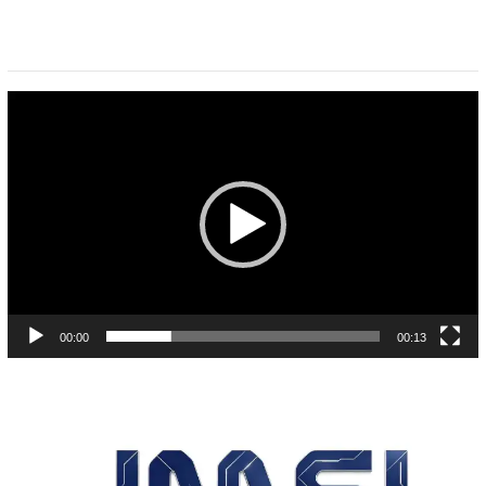
Pemutar
Video
00:00
00:13