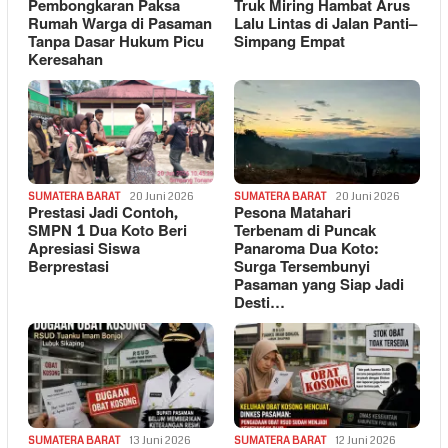
Pembongkaran Paksa
Truk Miring Hambat Arus
Rumah Warga di Pasaman
Lalu Lintas di Jalan Panti–
Tanpa Dasar Hukum Picu
Simpang Empat
Keresahan
SUMATERA BARAT
20 Juni 2026
SUMATERA BARAT
20 Juni 2026
Prestasi Jadi Contoh,
Pesona Matahari
SMPN 1 Dua Koto Beri
Terbenam di Puncak
Apresiasi Siswa
Panaroma Dua Koto:
Berprestasi
Surga Tersembunyi
Pasaman yang Siap Jadi
Desti…
SUMATERA BARAT
13 Juni 2026
SUMATERA BARAT
12 Juni 2026