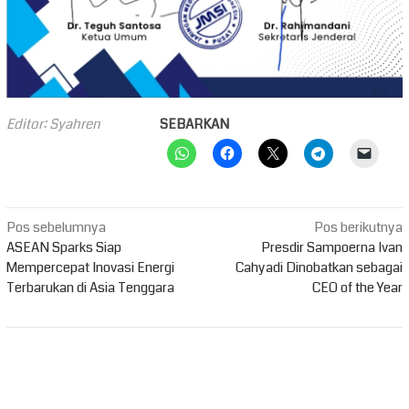
Editor: Syahren
SEBARKAN
Navigasi
Pos sebelumnya
Pos berikutnya
pos
ASEAN Sparks Siap
Presdir Sampoerna Ivan
Mempercepat Inovasi Energi
Cahyadi Dinobatkan sebagai
Terbarukan di Asia Tenggara
CEO of the Year