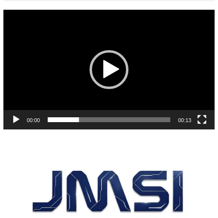
Pemutar
Video
00:00
00:13