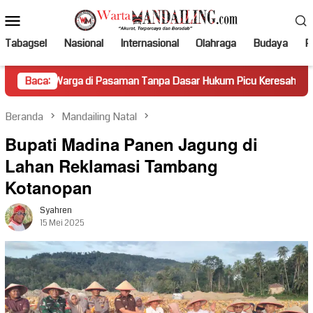
Loncat
Menu
ke
Mobile
konten
Tabagsel
Nasional
Internasional
Olahraga
Budaya
Po
 di Pasaman Tanpa Dasar Hukum Picu Keresahan
Baca:
Truk Mir
Beranda
Mandailing Natal
Bupati Madina Panen Jagung di
Lahan Reklamasi Tambang
Kotanopan
Syahren
15 Mei 2025