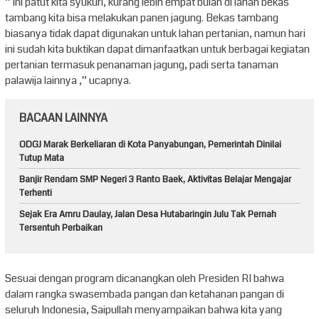
“ Ini patut kita syukuri, kurang lebih empat bulan di lahan bekas
tambang kita bisa melakukan panen jagung. Bekas tambang
biasanya tidak dapat digunakan untuk lahan pertanian, namun hari
ini sudah kita buktikan dapat dimanfaatkan untuk berbagai kegiatan
pertanian termasuk penanaman jagung, padi serta tanaman
palawija lainnya ,” ucapnya.
BACAAN LAINNYA
ODGJ Marak Berkeliaran di Kota Panyabungan, Pemerintah Dinilai
Tutup Mata
Banjir Rendam SMP Negeri 3 Ranto Baek, Aktivitas Belajar Mengajar
Terhenti
Sejak Era Amru Daulay, Jalan Desa Hutabaringin Julu Tak Pernah
Tersentuh Perbaikan
Sesuai dengan program dicanangkan oleh Presiden RI bahwa
dalam rangka swasembada pangan dan ketahanan pangan di
seluruh Indonesia, Saipullah menyampaikan bahwa kita yang