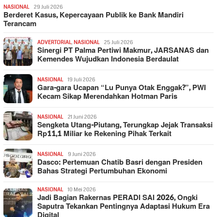
NASIONAL
29 Juli 2026
Berderet Kasus, Kepercayaan Publik ke Bank Mandiri
Terancam
ADVERTORIAL
,
NASIONAL
25 Juli 2026
Sinergi PT Palma Pertiwi Makmur, JARSANAS dan
Kemendes Wujudkan Indonesia Berdaulat
NASIONAL
19 Juli 2026
Gara-gara Ucapan “Lu Punya Otak Enggak?”, PWI
Kecam Sikap Merendahkan Hotman Paris
NASIONAL
21 Juni 2026
Sengketa Utang-Piutang, Terungkap Jejak Transaksi
Rp11,1 Miliar ke Rekening Pihak Terkait
NASIONAL
9 Juni 2026
Dasco: Pertemuan Chatib Basri dengan Presiden
Bahas Strategi Pertumbuhan Ekonomi
NASIONAL
10 Mei 2026
Jadi Bagian Rakernas PERADI SAI 2026, Ongki
Saputra Tekankan Pentingnya Adaptasi Hukum Era
Digital