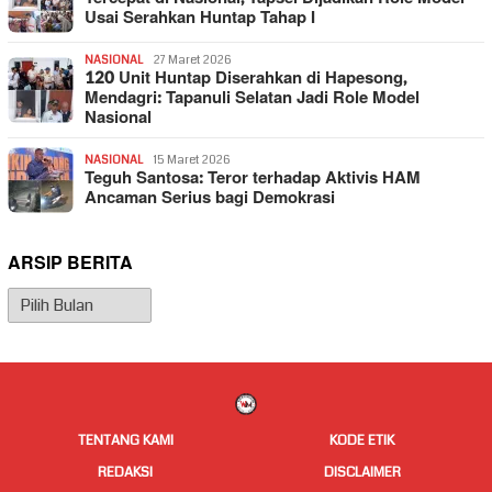
Usai Serahkan Huntap Tahap I
NASIONAL
27 Maret 2026
120 Unit Huntap Diserahkan di Hapesong,
Mendagri: Tapanuli Selatan Jadi Role Model
Nasional
NASIONAL
15 Maret 2026
Teguh Santosa: Teror terhadap Aktivis HAM
Ancaman Serius bagi Demokrasi
ARSIP BERITA
Arsip
Berita
TENTANG KAMI
KODE ETIK
REDAKSI
DISCLAIMER