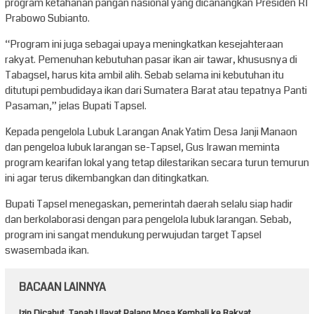
program ketahanan pangan nasional yang dicanangkan Presiden RI
Prabowo Subianto.
“Program ini juga sebagai upaya meningkatkan kesejahteraan
rakyat. Pemenuhan kebutuhan pasar ikan air tawar, khususnya di
Tabagsel, harus kita ambil alih. Sebab selama ini kebutuhan itu
ditutupi pembudidaya ikan dari Sumatera Barat atau tepatnya Panti
Pasaman,” jelas Bupati Tapsel.
Kepada pengelola Lubuk Larangan Anak Yatim Desa Janji Manaon
dan pengeloa lubuk larangan se-Tapsel, Gus Irawan meminta
program kearifan lokal yang tetap dilestarikan secara turun temurun
ini agar terus dikembangkan dan ditingkatkan.
Bupati Tapsel menegaskan, pemerintah daerah selalu siap hadir
dan berkolaborasi dengan para pengelola lubuk larangan. Sebab,
program ini sangat mendukung perwujudan target Tapsel
swasembada ikan.
BACAAN LAINNYA
Izin Dicabut, Tanah Ulayat Palang Mosa Kembali ke Rakyat