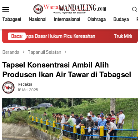
Loncat
Menu
ke
Mobile
konten
Tabagsel
Nasional
Internasional
Olahraga
Budaya
Po
 Dasar Hukum Picu Keresahan
Baca:
Truk Miring Hambat Arus Lalu
Beranda
Tapanuli Selatan
Tapsel Konsentrasi Ambil Alih
Produsen Ikan Air Tawar di Tabagsel
Redaksi
18 Mei 2025