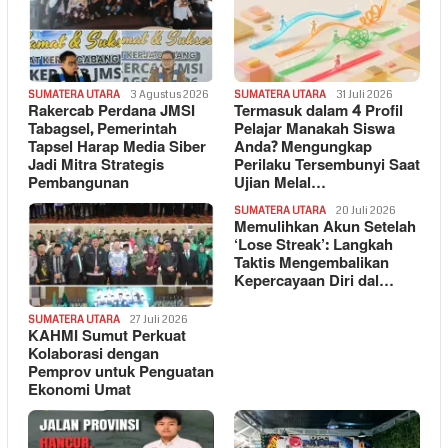
SUMATERA UTARA
3 Agustus 2026
SUMATERA UTARA
31 Juli 2026
Rakercab Perdana JMSI
Termasuk dalam 4 Profil
Tabagsel, Pemerintah
Pelajar Manakah Siswa
Tapsel Harap Media Siber
Anda? Mengungkap
Jadi Mitra Strategis
Perilaku Tersembunyi Saat
Pembangunan
Ujian Melal…
SUMATERA UTARA
20 Juli 2026
Memulihkan Akun Setelah
‘Lose Streak’: Langkah
Taktis Mengembalikan
Kepercayaan Diri dal…
SUMATERA UTARA
27 Juli 2026
KAHMI Sumut Perkuat
Kolaborasi dengan
Pemprov untuk Penguatan
Ekonomi Umat