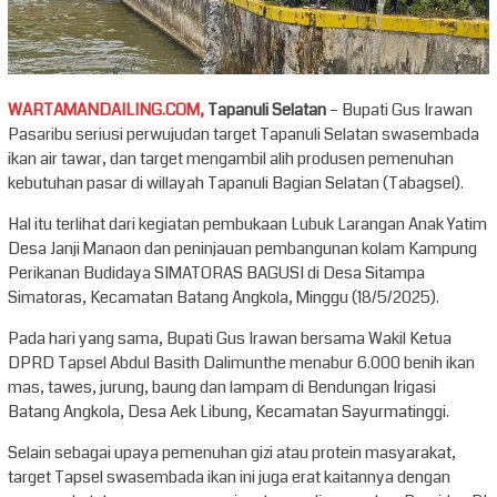
WARTAMANDAILING.COM,
Tapanuli Selatan
– Bupati Gus Irawan
Pasaribu seriusi perwujudan target Tapanuli Selatan swasembada
ikan air tawar, dan target mengambil alih produsen pemenuhan
kebutuhan pasar di willayah Tapanuli Bagian Selatan (Tabagsel).
Hal itu terlihat dari kegiatan pembukaan Lubuk Larangan Anak Yatim
Desa Janji Manaon dan peninjauan pembangunan kolam Kampung
Perikanan Budidaya SIMATORAS BAGUSI di Desa Sitampa
Simatoras, Kecamatan Batang Angkola, Minggu (18/5/2025).
Pada hari yang sama, Bupati Gus Irawan bersama Wakil Ketua
DPRD Tapsel Abdul Basith Dalimunthe menabur 6.000 benih ikan
mas, tawes, jurung, baung dan lampam di Bendungan Irigasi
Batang Angkola, Desa Aek Libung, Kecamatan Sayurmatinggi.
Selain sebagai upaya pemenuhan gizi atau protein masyarakat,
target Tapsel swasembada ikan ini juga erat kaitannya dengan