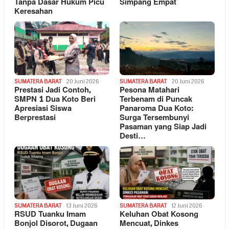
Tanpa Dasar Hukum Picu
Simpang Empat
Keresahan
SUMATERA BARAT
20 Juni 2026
SUMATERA BARAT
20 Juni 2026
Prestasi Jadi Contoh,
Pesona Matahari
SMPN 1 Dua Koto Beri
Terbenam di Puncak
Apresiasi Siswa
Panaroma Dua Koto:
Berprestasi
Surga Tersembunyi
Pasaman yang Siap Jadi
Desti…
SUMATERA BARAT
13 Juni 2026
SUMATERA BARAT
12 Juni 2026
RSUD Tuanku Imam
Keluhan Obat Kosong
Bonjol Disorot, Dugaan
Mencuat, Dinkes