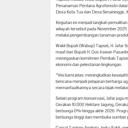
Penanaman Perdana Agroforestri dala
Desa Kota Tua dan Desa Simaninggir, 
Kegiatan ini menjadi langkah pemuliha
wilayah tersebut pada November 2025 
melalui pengembangan tanaman produkt
Wakil Bupati (Wabup) Tapsel, H. Jafa
maaf dari Bupati H. Gus Irawan Pasarib
menegaskan komitmen Pemkab Tapsel
ekonomi dan pelestarian lingkungan.
“Visi kami jelas: meningkatkan kesej
bencana menjadi pelajaran berharga aga
memanfaatkannya secara bijak melalui s
Selain program konservasi, Jafar juga
Gerakan 10.000 Hektare Jagung, Gerak
berbunga 0% hingga akhir 2026. Progr
berbunga tinggi dan membuka sumber p
Camat Tantom Angkola, Indra Sakti, m