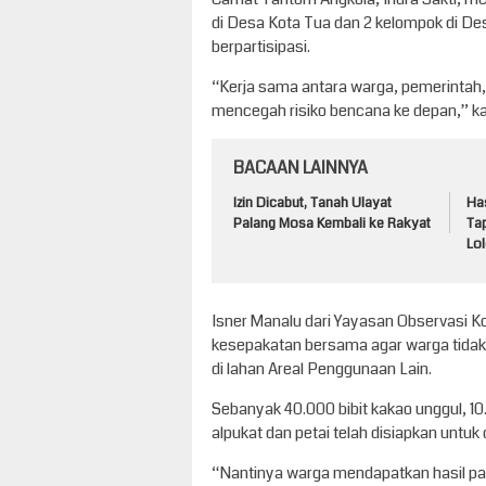
di Desa Kota Tua dan 2 kelompok di Des
berpartisipasi.
“Kerja sama antara warga, pemerintah
mencegah risiko bencana ke depan,” k
BACAAN LAINNYA
Izin Dicabut, Tanah Ulayat
Has
Palang Mosa Kembali ke Rakyat
Ta
Lol
Isner Manalu dari Yayasan Observasi 
kesepakatan bersama agar warga tida
di lahan Areal Penggunaan Lain.
Sebanyak 40.000 bibit kakao unggul, 10.
alpukat dan petai telah disiapkan untuk
“Nantinya warga mendapatkan hasil pan