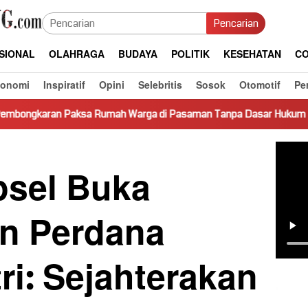
Pencarian
SIONAL
OLAHRAGA
BUDAYA
POLITIK
KESEHATAN
CO
konomi
Inspiratif
Opini
Selebritis
Sosok
Otomotif
Pe
umah Warga di Pasaman Tanpa Dasar Hukum Picu Keresahan
sel Buka
n Perdana
ri: Sejahterakan