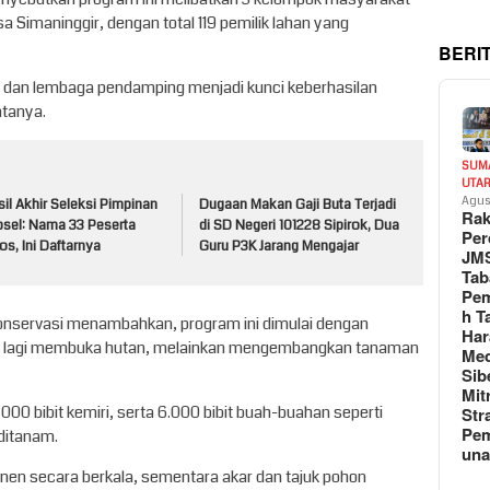
a Simaninggir, dengan total 119 pemilik lahan yang
BERI
, dan lembaga pendamping menjadi kunci keberhasilan
atanya.
SUM
UTA
Agus
il Akhir Seleksi Pimpinan
Dugaan Makan Gaji Buta Terjadi
Rak
psel: Nama 33 Peserta
di SD Negeri 101228 Sipirok, Dua
Per
os, Ini Daftarnya
Guru P3K Jarang Mengajar
JM
Tab
Pem
h T
Konservasi menambahkan, program ini dimulai dengan
Har
k lagi membuka hutan, melainkan mengembangkan tanaman
Med
Sib
Mit
000 bibit kemiri, serta 6.000 bibit buah-buahan seperti
Str
Pe
 ditanam.
un
en secara berkala, sementara akar dan tajuk pohon