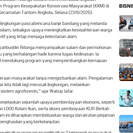
BISNI
m Program Kesepakatan Konservasi Masyarakat (KKM) di
Kecamatan Tantom Angkola, Selasa (23/6/2026).
n lingkungan pascabencana banjir bandang yang melanda
silam, sekaligus upaya meningkatkan kesejahteraan warga
if yang tetap menjaga kelestarian alam.
r Syahbuddin Ritonga menyampaikan salam dan permohonan
u yang berhalangan hadir karena tugas kedinasan. Ia
 mendukung program yang menyeimbangkan kemajuan
ahteraan masyarakat tanpa mengorbankan alam. Pengalaman
r kita tidak lagi merusak lingkungan, melainkan
istem agroforestri,” ujar Wabup Jafar.
 menjelaskan sejumlah upaya pemberdayaan ekonomi, seperti
an 1.000 Kolam Ikan, serta akses pembiayaan KUR Berkah
am ini diharapkan membebaskan warga dari jeratan pinjaman
enghasilan yang berkelanjutan.
enyebutkan program ini melibatkan 3 kelompok masyarakat