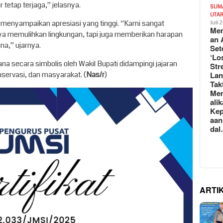
 tetap terjaga,” jelasnya.
SUM
UTA
, menyampaikan apresiasi yang tinggi. “Kami sangat
Juli 
Mem
nya memulihkan lingkungan, tapi juga memberikan harapan
an 
a,” ujarnya.
Set
‘Lo
a secara simbolis oleh Wakil Bupati didampingi jajaran
Str
nservasi, dan masyarakat. (
Nas/r
)
La
Tak
Me
ali
Kep
aan
da
ARTI