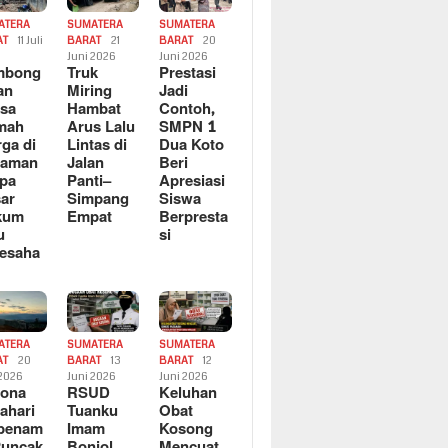
ATERA
SUMATERA
SUMATERA
AT
11 Juli
BARAT
21
BARAT
20
6
Juni 2026
Juni 2026
mbong
Truk
Prestasi
an
Miring
Jadi
sa
Hambat
Contoh,
mah
Arus Lalu
SMPN 1
ga di
Lintas di
Dua Koto
saman
Jalan
Beri
pa
Panti–
Apresiasi
ar
Simpang
Siswa
kum
Empat
Berpresta
u
si
esaha
ATERA
SUMATERA
SUMATERA
AT
20
BARAT
13
BARAT
12
 2026
Juni 2026
Juni 2026
sona
RSUD
Keluhan
ahari
Tuanku
Obat
rbenam
Imam
Kosong
Puncak
Bonjol
Mencuat,