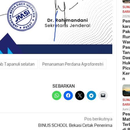
SUM
BAR
202
Pe
kar
Pak
Ru
War
Pa
Tan
Das
Hu
b Tapanuli selatan
Penanaman Perdana Agroforestri
Pic
Ker
n
SEBARKAN
SUM
BAR
Juni
Pe
Mat
Pos berikutnya
Te
BINUS SCHOOL Bekasi Cetak Penerima
di 