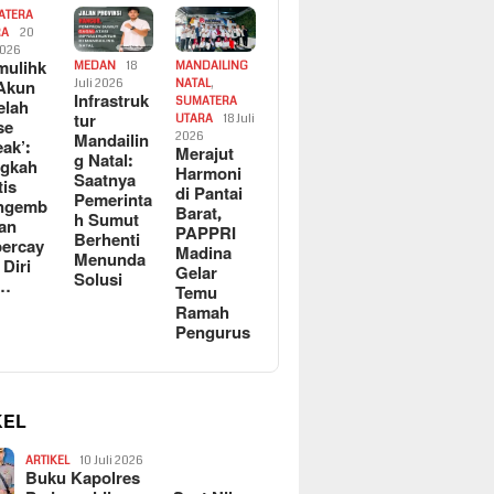
ATERA
RA
20
2026
ulihk
MEDAN
18
MANDAILING
Akun
Juli 2026
NATAL
,
Infrastruk
SUMATERA
elah
tur
UTARA
18 Juli
se
Mandailin
2026
eak’:
Merajut
g Natal:
ngkah
Harmoni
Saatnya
tis
di Pantai
Pemerinta
ngemb
Barat,
h Sumut
kan
PAPPRI
Berhenti
ercay
Madina
Menunda
 Diri
Gelar
Solusi
l…
Temu
Ramah
Pengurus
KEL
ARTIKEL
10 Juli 2026
Buku Kapolres