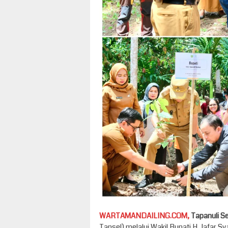
WARTAMANDAILING.COM,
Tapanuli Se
Tapsel) melalui Wakil Bupati H. Jafar