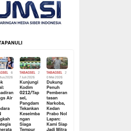
 TAPANULI
AGSEL
6
TABAGSEL
2
TABAGSEL
2
tus 2026
7 Juli 2026
0 Mei 2026
ok
Kunjungi
Dukung
al:
Kodim
Penuh
adiran
0212/Tap
Pemberan
gs Air
sel,
tasan
Pangdam
Narkoba,
dara
Tekankan
Kedan
N
Keseimba
Prabo Nol
ngkah
ngan
Lapan:
ategis
Siaga
Kami Siap
erata
Tempur
Jadi Mitra