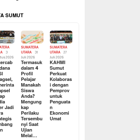
TA SUMUT
ATERA
SUMATERA
SUMATERA
RA
3
UTARA
31
UTARA
27
tus 2026
Juli 2026
Juli 2026
ercab
Termasuk
KAHMI
dana
dalam 4
Sumut
SI
Profil
Perkuat
agsel,
Pelajar
Kolaboras
erinta
Manakah
i dengan
apsel
Siswa
Pemprov
ap
Anda?
untuk
ia
Mengung
Penguata
er Jadi
kap
n
ra
Perilaku
Ekonomi
ategis
Tersembu
Umat
mbang
nyi Saat
an
Ujian
Melal…