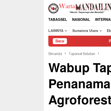
Loncat
ke
konten
TABAGSEL
NASIONAL
INTERNA
LAINNYA
Sumatera Utara
E
Baca:
Pembongkaran Paksa R
Beranda
Tapanuli Selatan
Wabup Tap
Penanama
Agroforest