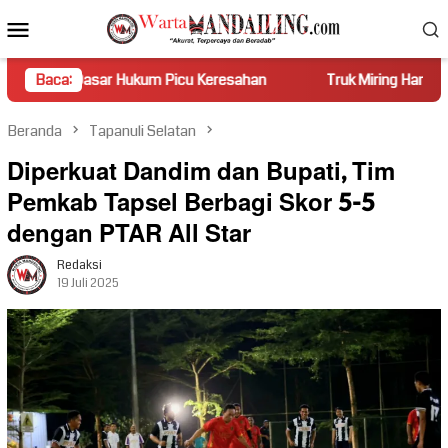
Loncat
Menu
ke
Mobile
konten
ar Hukum Picu Keresahan
Baca:
Truk Miring Hambat Arus Lalu Li
Beranda
Tapanuli Selatan
Diperkuat Dandim dan Bupati, Tim
Pemkab Tapsel Berbagi Skor 5-5
dengan PTAR All Star
Redaksi
19 Juli 2025