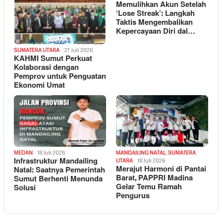
Memulihkan Akun Setelah
‘Lose Streak’: Langkah
Taktis Mengembalikan
Kepercayaan Diri dal…
SUMATERA UTARA
27 Juli 2026
KAHMI Sumut Perkuat
Kolaborasi dengan
Pemprov untuk Penguatan
Ekonomi Umat
MEDAN
18 Juli 2026
MANDAILING NATAL
,
SUMATERA
Infrastruktur Mandailing
UTARA
18 Juli 2026
Merajut Harmoni di Pantai
Natal: Saatnya Pemerintah
Barat, PAPPRI Madina
Sumut Berhenti Menunda
Gelar Temu Ramah
Solusi
Pengurus