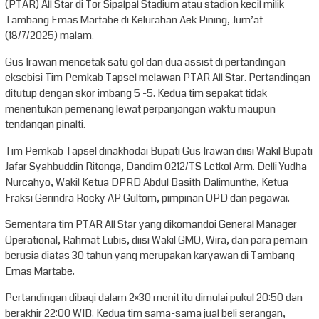
(PTAR) All Star di Tor Sipalpal Stadium atau stadion kecil milik
Tambang Emas Martabe di Kelurahan Aek Pining, Jum’at
(18/7/2025) malam.
Gus Irawan mencetak satu gol dan dua assist di pertandingan
eksebisi Tim Pemkab Tapsel melawan PTAR All Star. Pertandingan
ditutup dengan skor imbang 5 -5. Kedua tim sepakat tidak
menentukan pemenang lewat perpanjangan waktu maupun
tendangan pinalti.
Tim Pemkab Tapsel dinakhodai Bupati Gus Irawan diisi Wakil Bupati
Jafar Syahbuddin Ritonga, Dandim 0212/TS Letkol Arm. Delli Yudha
Nurcahyo, Wakil Ketua DPRD Abdul Basith Dalimunthe, Ketua
Fraksi Gerindra Rocky AP Gultom, pimpinan OPD dan pegawai.
Sementara tim PTAR All Star yang dikomandoi General Manager
Operational, Rahmat Lubis, diisi Wakil GMO, Wira, dan para pemain
berusia diatas 30 tahun yang merupakan karyawan di Tambang
Emas Martabe.
Pertandingan dibagi dalam 2×30 menit itu dimulai pukul 20:50 dan
berakhir 22:00 WIB. Kedua tim sama-sama jual beli serangan,