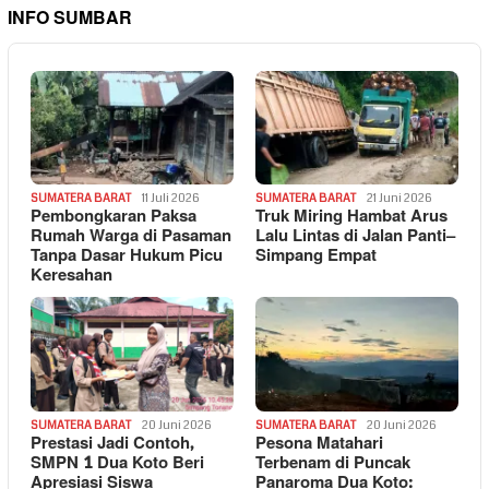
INFO SUMBAR
SUMATERA BARAT
11 Juli 2026
SUMATERA BARAT
21 Juni 2026
Pembongkaran Paksa
Truk Miring Hambat Arus
Rumah Warga di Pasaman
Lalu Lintas di Jalan Panti–
Tanpa Dasar Hukum Picu
Simpang Empat
Keresahan
SUMATERA BARAT
20 Juni 2026
SUMATERA BARAT
20 Juni 2026
Prestasi Jadi Contoh,
Pesona Matahari
SMPN 1 Dua Koto Beri
Terbenam di Puncak
Apresiasi Siswa
Panaroma Dua Koto: