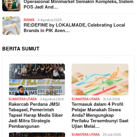
Operasional Minimarket Semakin Kompleks, Sistem
POS Jadi And…
BISNIS
6 Agustus 2026
RE:DEFINE by LOKALMADE, Celebrating Local
Brands in PIK Aven…
BERITA SUMUT
SUMATERA UTARA
3 Agustus 2026
SUMATERA UTARA
31 Juli 2026
Rakercab Perdana JMSI
Termasuk dalam 4 Profil
Tabagsel, Pemerintah
Pelajar Manakah Siswa
Tapsel Harap Media Siber
Anda? Mengungkap
Jadi Mitra Strategis
Perilaku Tersembunyi Saat
Pembangunan
Ujian Melal…
SUMATERA UTARA
20 Juli 2026