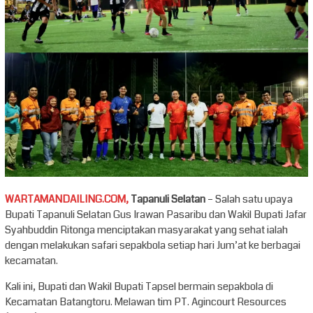
WARTAMANDAILING.COM,
Tapanuli Selatan
– Salah satu upaya
Bupati Tapanuli Selatan Gus Irawan Pasaribu dan Wakil Bupati Jafar
Syahbuddin Ritonga menciptakan masyarakat yang sehat ialah
dengan melakukan safari sepakbola setiap hari Jum’at ke berbagai
kecamatan.
Kali ini, Bupati dan Wakil Bupati Tapsel bermain sepakbola di
Kecamatan Batangtoru. Melawan tim PT. Agincourt Resources