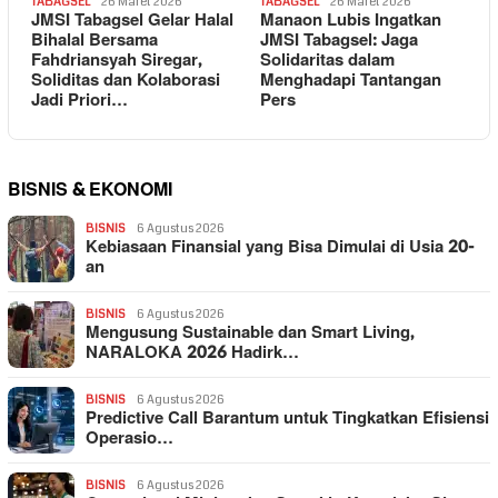
TABAGSEL
26 Maret 2026
TABAGSEL
26 Maret 2026
JMSI Tabagsel Gelar Halal
Manaon Lubis Ingatkan
Bihalal Bersama
JMSI Tabagsel: Jaga
Fahdriansyah Siregar,
Solidaritas dalam
Soliditas dan Kolaborasi
Menghadapi Tantangan
Jadi Priori…
Pers
BISNIS & EKONOMI
BISNIS
6 Agustus 2026
Kebiasaan Finansial yang Bisa Dimulai di Usia 20-
an
BISNIS
6 Agustus 2026
Mengusung Sustainable dan Smart Living,
NARALOKA 2026 Hadirk…
BISNIS
6 Agustus 2026
Predictive Call Barantum untuk Tingkatkan Efisiensi
Operasio…
BISNIS
6 Agustus 2026