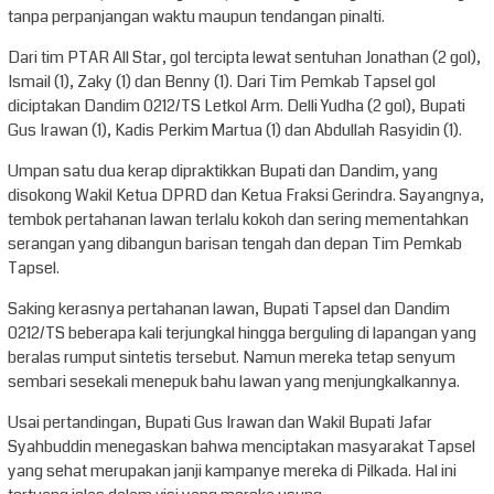
tanpa perpanjangan waktu maupun tendangan pinalti.
Dari tim PTAR All Star, gol tercipta lewat sentuhan Jonathan (2 gol),
Ismail (1), Zaky (1) dan Benny (1). Dari Tim Pemkab Tapsel gol
diciptakan Dandim 0212/TS Letkol Arm. Delli Yudha (2 gol), Bupati
Gus Irawan (1), Kadis Perkim Martua (1) dan Abdullah Rasyidin (1).
Umpan satu dua kerap dipraktikkan Bupati dan Dandim, yang
disokong Wakil Ketua DPRD dan Ketua Fraksi Gerindra. Sayangnya,
tembok pertahanan lawan terlalu kokoh dan sering mementahkan
serangan yang dibangun barisan tengah dan depan Tim Pemkab
Tapsel.
Saking kerasnya pertahanan lawan, Bupati Tapsel dan Dandim
0212/TS beberapa kali terjungkal hingga berguling di lapangan yang
beralas rumput sintetis tersebut. Namun mereka tetap senyum
sembari sesekali menepuk bahu lawan yang menjungkalkannya.
Usai pertandingan, Bupati Gus Irawan dan Wakil Bupati Jafar
Syahbuddin menegaskan bahwa menciptakan masyarakat Tapsel
yang sehat merupakan janji kampanye mereka di Pilkada. Hal ini