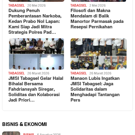
TABAGSEL
20 Mei 2026
TABAGSEL
2 Mei 2026
Dukung Penuh
Filosofi dan Makna
Pemberantasan Narkoba,
Mendalam di Balik
Kedan Prabo Nol Lapan:
Manortor Parmasak pada
Kami Siap Jadi Mitra
Resepsi Pernikahan
Strategis Polres Pad…
TABAGSEL
26 Maret 2026
TABAGSEL
26 Maret 2026
JMSI Tabagsel Gelar Halal
Manaon Lubis Ingatkan
Bihalal Bersama
JMSI Tabagsel: Jaga
Fahdriansyah Siregar,
Solidaritas dalam
Soliditas dan Kolaborasi
Menghadapi Tantangan
Jadi Priori…
Pers
BISNIS & EKONOMI
BISNIS
6 Agustus 2026