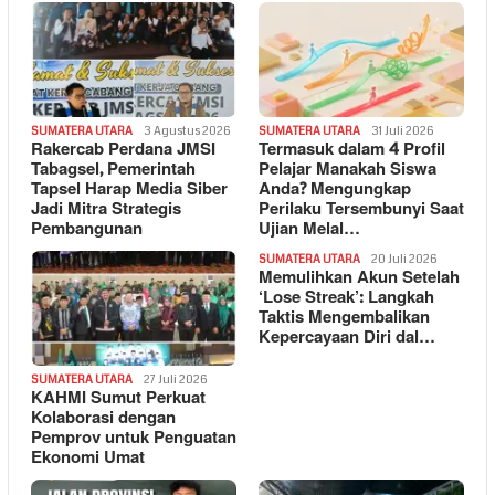
SUMATERA UTARA
3 Agustus 2026
SUMATERA UTARA
31 Juli 2026
Rakercab Perdana JMSI
Termasuk dalam 4 Profil
Tabagsel, Pemerintah
Pelajar Manakah Siswa
Tapsel Harap Media Siber
Anda? Mengungkap
Jadi Mitra Strategis
Perilaku Tersembunyi Saat
Pembangunan
Ujian Melal…
SUMATERA UTARA
20 Juli 2026
Memulihkan Akun Setelah
‘Lose Streak’: Langkah
Taktis Mengembalikan
Kepercayaan Diri dal…
SUMATERA UTARA
27 Juli 2026
KAHMI Sumut Perkuat
Kolaborasi dengan
Pemprov untuk Penguatan
Ekonomi Umat