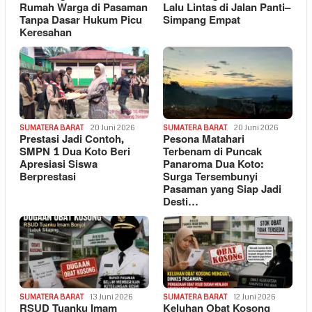
Rumah Warga di Pasaman
Lalu Lintas di Jalan Panti–
Tanpa Dasar Hukum Picu
Simpang Empat
Keresahan
SUMATERA BARAT
20 Juni 2026
SUMATERA BARAT
20 Juni 2026
Prestasi Jadi Contoh,
Pesona Matahari
SMPN 1 Dua Koto Beri
Terbenam di Puncak
Apresiasi Siswa
Panaroma Dua Koto:
Berprestasi
Surga Tersembunyi
Pasaman yang Siap Jadi
Desti…
SUMATERA BARAT
13 Juni 2026
SUMATERA BARAT
12 Juni 2026
RSUD Tuanku Imam
Keluhan Obat Kosong