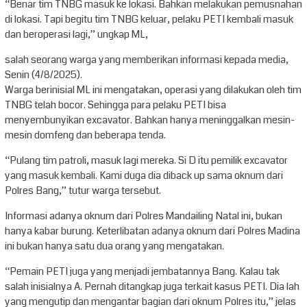
“Benar tim TNBG masuk ke lokasi. Bahkan melakukan pemusnahan
di lokasi. Tapi begitu tim TNBG keluar, pelaku PETI kembali masuk
dan beroperasi lagi,” ungkap ML,
salah seorang warga yang memberikan informasi kepada media,
Senin (4/8/2025).
Warga berinisial ML ini mengatakan, operasi yang dilakukan oleh tim
TNBG telah bocor. Sehingga para pelaku PETI bisa
menyembunyikan excavator. Bahkan hanya meninggalkan mesin-
mesin domfeng dan beberapa tenda.
“Pulang tim patroli, masuk lagi mereka. Si D itu pemilik excavator
yang masuk kembali. Kami duga dia diback up sama oknum dari
Polres Bang,” tutur warga tersebut.
Informasi adanya oknum dari Polres Mandailing Natal ini, bukan
hanya kabar burung. Keterlibatan adanya oknum dari Polres Madina
ini bukan hanya satu dua orang yang mengatakan.
“Pemain PETI juga yang menjadi jembatannya Bang. Kalau tak
salah inisialnya A. Pernah ditangkap juga terkait kasus PETI. Dia lah
yang mengutip dan mengantar bagian dari oknum Polres itu,” jelas