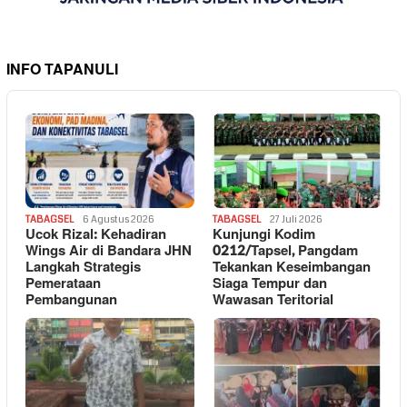
INFO TAPANULI
TABAGSEL
6 Agustus 2026
TABAGSEL
27 Juli 2026
Ucok Rizal: Kehadiran
Kunjungi Kodim
Wings Air di Bandara JHN
0212/Tapsel, Pangdam
Langkah Strategis
Tekankan Keseimbangan
Pemerataan
Siaga Tempur dan
Pembangunan
Wawasan Teritorial