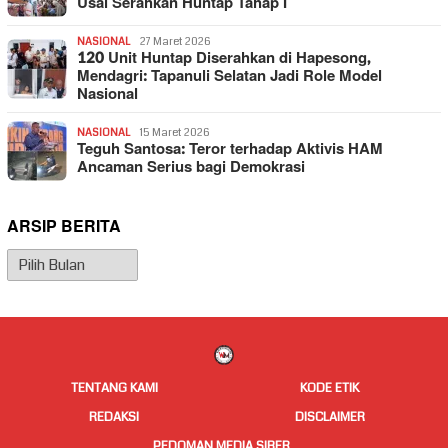
Usai Serahkan Huntap Tahap I
NASIONAL
27 Maret 2026
120 Unit Huntap Diserahkan di Hapesong,
Mendagri: Tapanuli Selatan Jadi Role Model
Nasional
NASIONAL
15 Maret 2026
Teguh Santosa: Teror terhadap Aktivis HAM
Ancaman Serius bagi Demokrasi
ARSIP BERITA
Arsip
Berita
TENTANG KAMI
KODE ETIK
REDAKSI
DISCLAIMER
PEDOMAN MEDIA SIBER