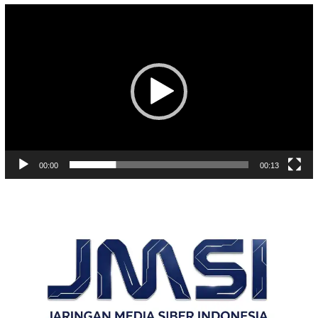
Pemutar
Video
00:00
00:13