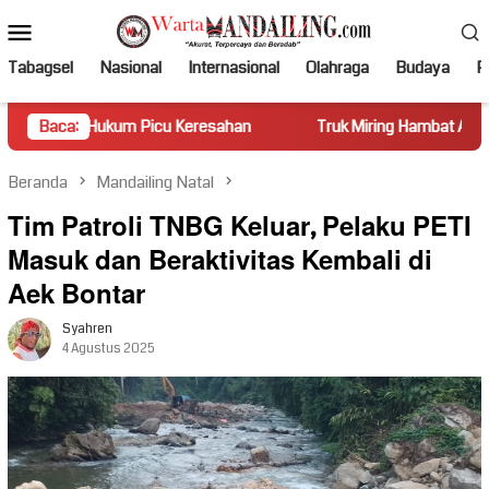
Loncat
Menu
ke
Mobile
konten
Tabagsel
Nasional
Internasional
Olahraga
Budaya
Po
Hukum Picu Keresahan
Baca:
Truk Miring Hambat Arus Lalu Lintas
Beranda
Mandailing Natal
Tim Patroli TNBG Keluar, Pelaku PETI
Masuk dan Beraktivitas Kembali di
Aek Bontar
Syahren
4 Agustus 2025