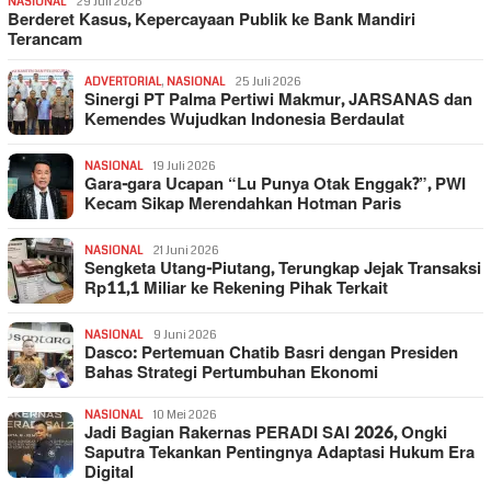
NASIONAL
29 Juli 2026
Berderet Kasus, Kepercayaan Publik ke Bank Mandiri
Terancam
ADVERTORIAL
,
NASIONAL
25 Juli 2026
Sinergi PT Palma Pertiwi Makmur, JARSANAS dan
Kemendes Wujudkan Indonesia Berdaulat
NASIONAL
19 Juli 2026
Gara-gara Ucapan “Lu Punya Otak Enggak?”, PWI
Kecam Sikap Merendahkan Hotman Paris
NASIONAL
21 Juni 2026
Sengketa Utang-Piutang, Terungkap Jejak Transaksi
Rp11,1 Miliar ke Rekening Pihak Terkait
NASIONAL
9 Juni 2026
Dasco: Pertemuan Chatib Basri dengan Presiden
Bahas Strategi Pertumbuhan Ekonomi
NASIONAL
10 Mei 2026
Jadi Bagian Rakernas PERADI SAI 2026, Ongki
Saputra Tekankan Pentingnya Adaptasi Hukum Era
Digital