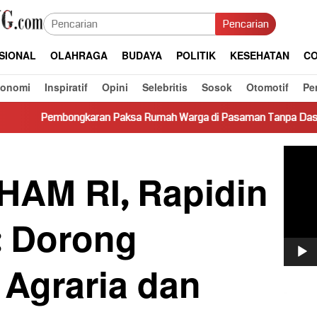
Pencarian
SIONAL
OLAHRAGA
BUDAYA
POLITIK
KESEHATAN
CO
konomi
Inspiratif
Opini
Selebritis
Sosok
Otomotif
Pe
an Paksa Rumah Warga di Pasaman Tanpa Dasar Hukum Picu Kere
Pemut
Video
 HAM RI, Rapidin
: Dorong
 Agraria dan