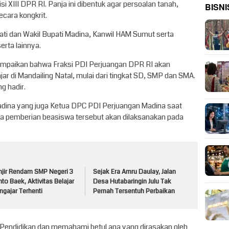
si XIII DPR RI. Panja ini dibentuk agar persoalan tanah,
BISNI
ecara kongkrit.
upati dan Wakil Bupati Madina, Kanwil HAM Sumut serta
rta lainnya.
yampaikan bahwa Fraksi PDI Perjuangan DPR RI akan
r di Mandailing Natal, mulai dari tingkat SD, SMP dan SMA.
g hadir.
ina yang juga Ketua DPC PDI Perjuangan Madina saat
a pemberian beasiswa tersebut akan dilaksanakan pada
njir Rendam SMP Negeri 3
Sejak Era Amru Daulay, Jalan
to Baek, Aktivitas Belajar
Desa Hutabaringin Julu Tak
gajar Terhenti
Pernah Tersentuh Perbaikan
i Pendidikan dan memahami betul apa yang dirasakan oleh