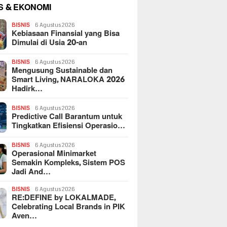
S & EKONOMI
BISNIS
6 Agustus 2026
Kebiasaan Finansial yang Bisa
Dimulai di Usia 20-an
BISNIS
6 Agustus 2026
Mengusung Sustainable dan
Smart Living, NARALOKA 2026
Hadirk…
BISNIS
6 Agustus 2026
Predictive Call Barantum untuk
Tingkatkan Efisiensi Operasio…
BISNIS
6 Agustus 2026
Operasional Minimarket
Semakin Kompleks, Sistem POS
Jadi And…
BISNIS
6 Agustus 2026
RE:DEFINE by LOKALMADE,
Celebrating Local Brands in PIK
Aven…