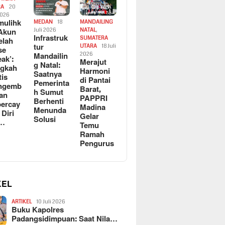
RA
20
2026
ulihk
MEDAN
18
MANDAILING
Akun
Juli 2026
NATAL
,
Infrastruk
SUMATERA
elah
tur
UTARA
18 Juli
se
Mandailin
2026
eak’:
Merajut
g Natal:
ngkah
Harmoni
Saatnya
tis
di Pantai
Pemerinta
ngemb
Barat,
h Sumut
kan
PAPPRI
Berhenti
ercay
Madina
Menunda
 Diri
Gelar
Solusi
l…
Temu
Ramah
Pengurus
KEL
ARTIKEL
10 Juli 2026
Buku Kapolres
Padangsidimpuan: Saat Nila…