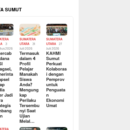
TA SUMUT
ATERA
SUMATERA
SUMATERA
RA
3
UTARA
31
UTARA
27
tus 2026
Juli 2026
Juli 2026
ercab
Termasuk
KAHMI
dana
dalam 4
Sumut
SI
Profil
Perkuat
agsel,
Pelajar
Kolaboras
erinta
Manakah
i dengan
apsel
Siswa
Pemprov
ap
Anda?
untuk
ia
Mengung
Penguata
er Jadi
kap
n
ra
Perilaku
Ekonomi
ategis
Tersembu
Umat
mbang
nyi Saat
an
Ujian
Melal…
ATERA