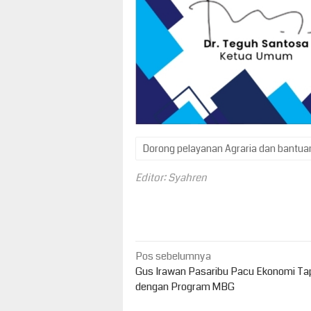
Dorong pelayanan Agraria dan bantua
Editor: Syahren
Navigasi
Pos sebelumnya
pos
Gus Irawan Pasaribu Pacu Ekonomi Ta
dengan Program MBG