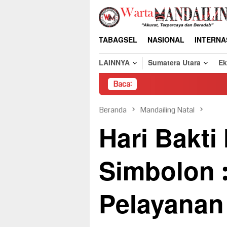
Loncat
ke
konten
TABAGSEL
NASIONAL
INTERNA
LAINNYA
Sumatera Utara
E
Baca:
Pembongkar
Beranda
Mandailing Natal
Hari Bakti
Simbolon 
Pelayanan