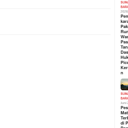
SUM
BAR
202
Pe
kar
Pak
Ru
War
Pa
Tan
Das
Hu
Pic
Ker
n
SUM
BAR
Juni
Pe
Mat
Te
di 