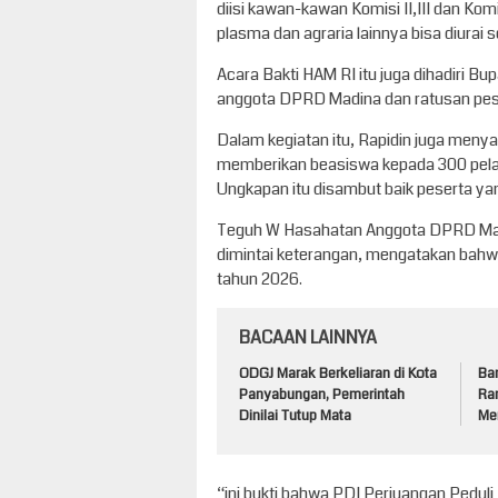
diisi kawan-kawan Komisi II,III dan Komi
plasma dan agraria lainnya bisa diurai s
Acara Bakti HAM RI itu juga dihadiri B
anggota DPRD Madina dan ratusan pese
Dalam kegiatan itu, Rapidin juga men
memberikan beasiswa kepada 300 pelaja
Ungkapan itu disambut baik peserta yan
Teguh W Hasahatan Anggota DPRD Mad
dimintai keterangan, mengatakan bahw
tahun 2026.
BACAAN LAINNYA
ODGJ Marak Berkeliaran di Kota
Ba
Panyabungan, Pemerintah
Ran
Dinilai Tutup Mata
Men
“ini bukti bahwa PDI Perjuangan Pedul