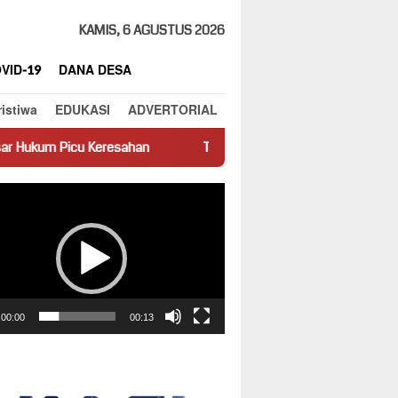
KAMIS, 6 AGUSTUS 2026
VID-19
DANA DESA
ristiwa
EDUKASI
ADVERTORIAL
sahan
Truk Miring Hambat Arus Lalu Lintas di Jalan Panti–S
ar
00:00
00:13