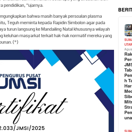
a pendidikan, “ujarnya.
BERI
 mengungkapkan bahwa masih banyak persoalan plasma
 itu, Teguh meminta kepada Rapidin Simbolon agar pada
ya turun langsung ke Mandailing Natal khususnya wilayah
g keluhan masyarkat terkait hak-hak normatif mereka yang
SUM
bunan. (*)
UTA
Agus
Rak
Per
JM
Tab
Pem
h T
Har
Med
Sib
Mit
Str
Pe
un
SUM