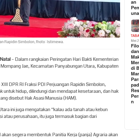
an
Pe
un
TAB
Mei 
an Rapidin Simbolon, fhoto : Istimewa.
Fil
da
Ma
 Natal
– Dalam rangkaian Peringatan Hari Bakti Kementerian
Me
an Mompang Jae, Kecamatan Panyabungan Utara, Kabupaten
di 
Man
Pa
XIII DPR RI Fraksi PDI Perjuangan Rapidin Simbolon,
pad
Res
 untuk hidup, dilindungi dan mendapat kesetaraan, dan hak
Per
ah yang disebut Hak Asasi Manusia (HAM).
n
ara ini juga mengatakan “kalau ada tanah atau kebun
i atau perusahaan, itu juga termasuk bagian dari
kan segera membentuk Panitia Kerja (panja) Agraria akan