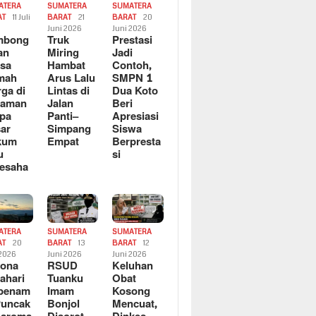
ATERA
SUMATERA
SUMATERA
AT
11 Juli
BARAT
21
BARAT
20
6
Juni 2026
Juni 2026
mbong
Truk
Prestasi
an
Miring
Jadi
sa
Hambat
Contoh,
mah
Arus Lalu
SMPN 1
ga di
Lintas di
Dua Koto
saman
Jalan
Beri
pa
Panti–
Apresiasi
ar
Simpang
Siswa
kum
Empat
Berpresta
u
si
esaha
ATERA
SUMATERA
SUMATERA
AT
20
BARAT
13
BARAT
12
 2026
Juni 2026
Juni 2026
sona
RSUD
Keluhan
ahari
Tuanku
Obat
rbenam
Imam
Kosong
Puncak
Bonjol
Mencuat,