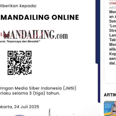
UTA
Juli 
Mem
an 
Set
‘Lo
Str
La
Tak
Me
ali
Kep
aan
da
ARTI