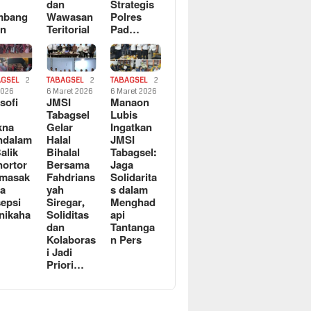
dan
Strategis
mbang
Wawasan
Polres
an
Teritorial
Pad…
AGSEL
2
TABAGSEL
2
TABAGSEL
2
2026
6 Maret 2026
6 Maret 2026
osofi
JMSI
Manaon
n
Tabagsel
Lubis
kna
Gelar
Ingatkan
ndalam
Halal
JMSI
Balik
Bihalal
Tabagsel:
ortor
Bersama
Jaga
rmasak
Fahdrians
Solidarita
a
yah
s dalam
epsi
Siregar,
Menghad
nikaha
Soliditas
api
dan
Tantanga
Kolaboras
n Pers
i Jadi
Priori…