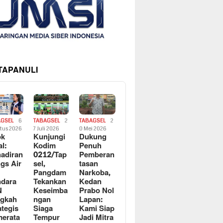
 TAPANULI
AGSEL
6
TABAGSEL
2
TABAGSEL
2
tus 2026
7 Juli 2026
0 Mei 2026
ok
Kunjungi
Dukung
al:
Kodim
Penuh
adiran
0212/Tap
Pemberan
gs Air
sel,
tasan
Pangdam
Narkoba,
dara
Tekankan
Kedan
N
Keseimba
Prabo Nol
ngkah
ngan
Lapan:
ategis
Siaga
Kami Siap
erata
Tempur
Jadi Mitra