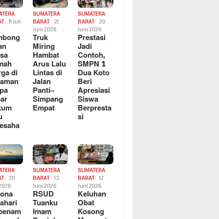
ATERA
SUMATERA
SUMATERA
AT
11 Juli
BARAT
21
BARAT
20
6
Juni 2026
Juni 2026
mbong
Truk
Prestasi
an
Miring
Jadi
sa
Hambat
Contoh,
mah
Arus Lalu
SMPN 1
ga di
Lintas di
Dua Koto
saman
Jalan
Beri
pa
Panti–
Apresiasi
ar
Simpang
Siswa
kum
Empat
Berpresta
u
si
esaha
ATERA
SUMATERA
SUMATERA
AT
20
BARAT
13
BARAT
12
 2026
Juni 2026
Juni 2026
sona
RSUD
Keluhan
ahari
Tuanku
Obat
rbenam
Imam
Kosong