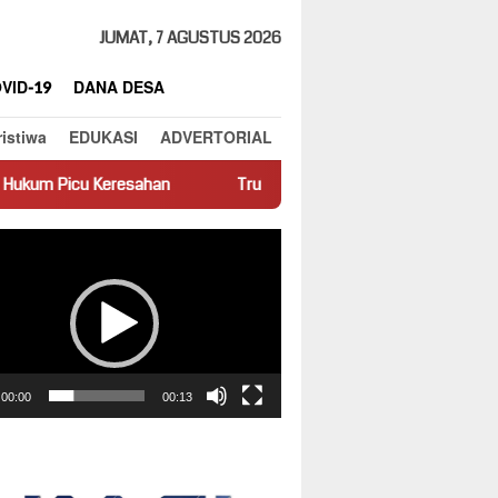
JUMAT, 7 AGUSTUS 2026
VID-19
DANA DESA
ristiwa
EDUKASI
ADVERTORIAL
an
Truk Miring Hambat Arus Lalu Lintas di Jalan Panti–Simpa
ar
00:00
00:13