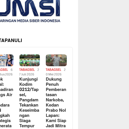
 TAPANULI
AGSEL
6
TABAGSEL
2
TABAGSEL
2
tus 2026
7 Juli 2026
0 Mei 2026
ok
Kunjungi
Dukung
al:
Kodim
Penuh
adiran
0212/Tap
Pemberan
gs Air
sel,
tasan
Pangdam
Narkoba,
dara
Tekankan
Kedan
N
Keseimba
Prabo Nol
ngkah
ngan
Lapan:
ategis
Siaga
Kami Siap
erata
Tempur
Jadi Mitra