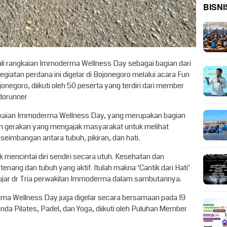
BISNI
i rangkaian Immoderma Wellness Day sebagai bagian dari
egiatan perdana ini digelar di Bojonegoro melalui acara Fun
egoro, diikuti oleh 50 peserta yang terdiri dari member
dorunner
ngkaian Immoderma Wellness Day, yang merupakan bagian
ah gerakan yang mengajak masyarakat untuk melihat
eseimbangan antara tubuh, pikiran, dan hati.
mencintai diri sendiri secara utuh. Kesehatan dan
 tenang dan tubuh yang aktif. Itulah makna ‘Cantik dari Hati’
ujar dr Tria perwakilan Immoderma dalam sambutannya.
rma Wellness Day juga digelar secara bersamaan pada 19
da Pilates, Padel, dan Yoga, diikuti oleh Puluhan Member