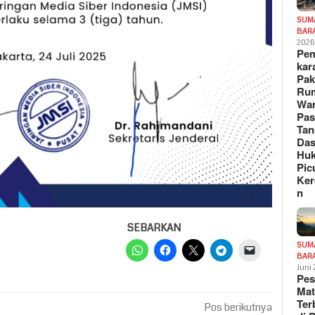
SUM
BAR
202
Pe
kar
Pak
Ru
War
Pa
Tan
Das
Hu
Pic
Ker
n
SEBARKAN
SUM
BAR
Juni
Pe
Mat
Te
Pos berikutnya