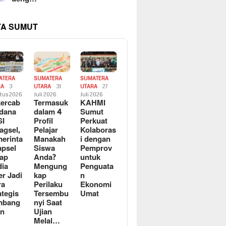
TA SUMUT
ATERA
SUMATERA
SUMATERA
RA
3
UTARA
31
UTARA
27
tus 2026
Juli 2026
Juli 2026
ercab
Termasuk
KAHMI
dana
dalam 4
Sumut
SI
Profil
Perkuat
agsel,
Pelajar
Kolaboras
erinta
Manakah
i dengan
apsel
Siswa
Pemprov
ap
Anda?
untuk
ia
Mengung
Penguata
er Jadi
kap
n
ra
Perilaku
Ekonomi
ategis
Tersembu
Umat
mbang
nyi Saat
an
Ujian
Melal…