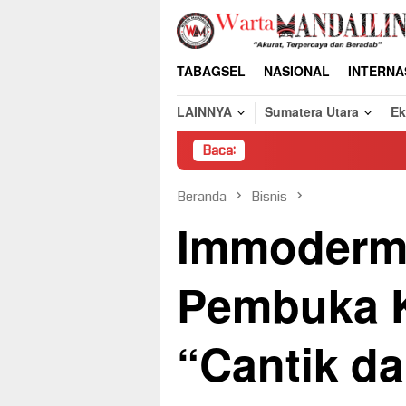
Loncat
ke
konten
TABAGSEL
NASIONAL
INTERNA
LAINNYA
Sumatera Utara
E
Baca:
Pembongkaran 
Beranda
Bisnis
Immoderma
Pembuka 
“Cantik dar