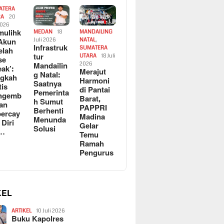
ATERA
RA
20
2026
ulihk
MEDAN
18
MANDAILING
Akun
Juli 2026
NATAL
,
Infrastruk
SUMATERA
elah
tur
UTARA
18 Juli
se
Mandailin
2026
eak’:
Merajut
g Natal:
ngkah
Harmoni
Saatnya
tis
di Pantai
Pemerinta
ngemb
Barat,
h Sumut
kan
PAPPRI
Berhenti
ercay
Madina
Menunda
 Diri
Gelar
Solusi
l…
Temu
Ramah
Pengurus
KEL
ARTIKEL
10 Juli 2026
Buku Kapolres