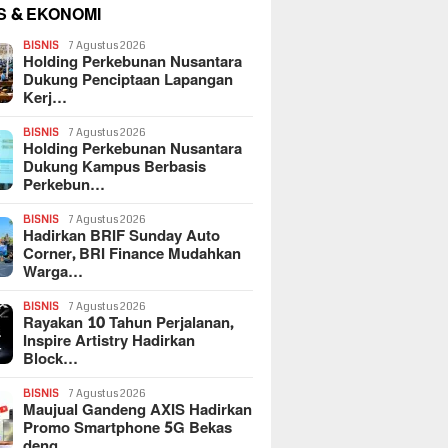
S & EKONOMI
BISNIS
7 Agustus 2026
Holding Perkebunan Nusantara
Dukung Penciptaan Lapangan
Kerj…
BISNIS
7 Agustus 2026
Holding Perkebunan Nusantara
Dukung Kampus Berbasis
Perkebun…
BISNIS
7 Agustus 2026
Hadirkan BRIF Sunday Auto
Corner, BRI Finance Mudahkan
Warga…
BISNIS
7 Agustus 2026
Rayakan 10 Tahun Perjalanan,
Inspire Artistry Hadirkan
Block…
BISNIS
7 Agustus 2026
Maujual Gandeng AXIS Hadirkan
Promo Smartphone 5G Bekas
deng…