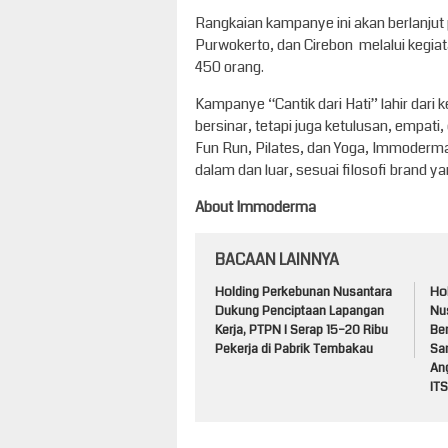
Rangkaian kampanye ini akan berlanjut
Purwokerto, dan Cirebon melalui kegiata
450 orang.
Kampanye “Cantik dari Hati” lahir dari
bersinar, tetapi juga ketulusan, empati
Fun Run, Pilates, dan Yoga, Immoderm
dalam dan luar, sesuai filosofi brand
About Immoderma
BACAAN LAINNYA
Holding Perkebunan Nusantara
Ho
Dukung Penciptaan Lapangan
Nu
Kerja, PTPN I Serap 15–20 Ribu
Be
Pekerja di Pabrik Tembakau
Sa
An
ITS