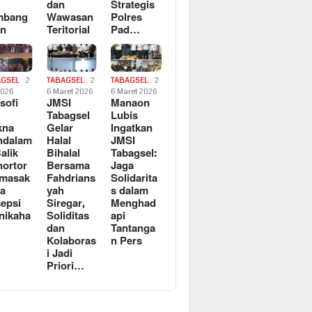
dan
Strategis
mbang
Wawasan
Polres
an
Teritorial
Pad…
AGSEL
2
TABAGSEL
2
TABAGSEL
2
2026
6 Maret 2026
6 Maret 2026
osofi
JMSI
Manaon
n
Tabagsel
Lubis
kna
Gelar
Ingatkan
ndalam
Halal
JMSI
Balik
Bihalal
Tabagsel:
ortor
Bersama
Jaga
rmasak
Fahdrians
Solidarita
a
yah
s dalam
epsi
Siregar,
Menghad
nikaha
Soliditas
api
dan
Tantanga
Kolaboras
n Pers
i Jadi
Priori…