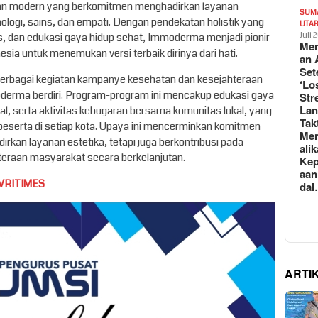
an modern yang berkomitmen menghadirkan layanan
SUM
nologi, sains, dan empati. Dengan pendekatan holistik yang
UTA
Juli 
 dan edukasi gaya hidup sehat, Immoderma menjadi pionir
Mem
ia untuk menemukan versi terbaik dirinya dari hati.
an 
Set
rbagai kegiatan kampanye kesehatan dan kesejahteraan
‘Lo
derma berdiri. Program-program ini mencakup edukasi gaya
Str
La
l, serta aktivitas kebugaran bersama komunitas lokal, yang
Tak
eserta di setiap kota. Upaya ini mencerminkan komitmen
Me
kan layanan estetika, tetapi juga berkontribusi pada
ali
hteraan masyarakat secara berkelanjutan.
Kep
aan
VRITIMES
da
ARTI