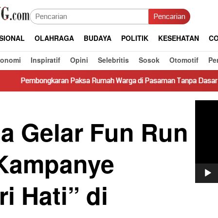
Pencarian
SIONAL
OLAHRAGA
BUDAYA
POLITIK
KESEHATAN
CO
konomi
Inspiratif
Opini
Selebritis
Sosok
Otomotif
Pe
Paksa Rumah Warga di Pasaman Tanpa Dasar Hukum Picu Keresah
Pemut
Video
 Gelar Fun Run
Kampanye
i Hati” di