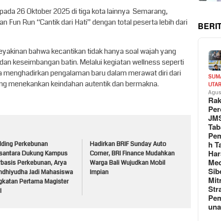
 pada 26 Oktober 2025 di tiga kota lainnya Semarang,
n Fun Run “Cantik dari Hati” dengan total peserta lebih dari
BERI
 keyakinan bahwa kecantikan tidak hanya soal wajah yang
, dan keseimbangan batin. Melalui kegiatan wellness seperti
a menghadirkan pengalaman baru dalam merawat diri dari
SUM
 yang menekankan keindahan autentik dan bermakna.
UTA
Agus
Rak
Per
JM
Tab
Pem
h T
lding Perkebunan
Hadirkan BRIF Sunday Auto
Har
santara Dukung Kampus
Corner, BRI Finance Mudahkan
Med
rbasis Perkebunan, Arya
Warga Bali Wujudkan Mobil
Sib
ndhiyudha Jadi Mahasiswa
Impian
Mit
gkatan Pertama Magister
Str
I
Pe
un