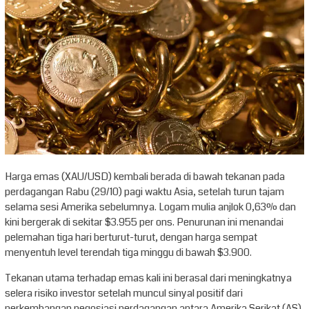
Harga emas (XAU/USD) kembali berada di bawah tekanan pada
perdagangan Rabu (29/10) pagi waktu Asia, setelah turun tajam
selama sesi Amerika sebelumnya. Logam mulia anjlok 0,63% dan
kini bergerak di sekitar $3.955 per ons. Penurunan ini menandai
pelemahan tiga hari berturut-turut, dengan harga sempat
menyentuh level terendah tiga minggu di bawah $3.900.
Tekanan utama terhadap emas kali ini berasal dari meningkatnya
selera risiko investor setelah muncul sinyal positif dari
perkembangan negosiasi perdagangan antara Amerika Serikat (AS)