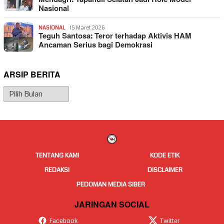
Nasional
NASIONAL
15 Maret 2026
Teguh Santosa: Teror terhadap Aktivis HAM
Ancaman Serius bagi Demokrasi
ARSIP BERITA
Arsip
Berita
TENTANG KAMI
KODE ETIK
REDAKSI
DISCLAIMER
PEDOMAN MEDIA SIBER
JARINGAN SOCIAL
Facebook
Twitter