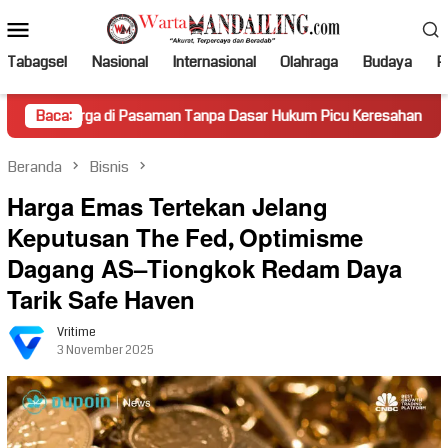
Loncat
Menu
ke
Mobile
konten
Tabagsel
Nasional
Internasional
Olahraga
Budaya
Po
di Pasaman Tanpa Dasar Hukum Picu Keresahan
Baca:
Truk Mirin
Beranda
Bisnis
Harga Emas Tertekan Jelang
Keputusan The Fed, Optimisme
Dagang AS–Tiongkok Redam Daya
Tarik Safe Haven
Vritime
3 November 2025