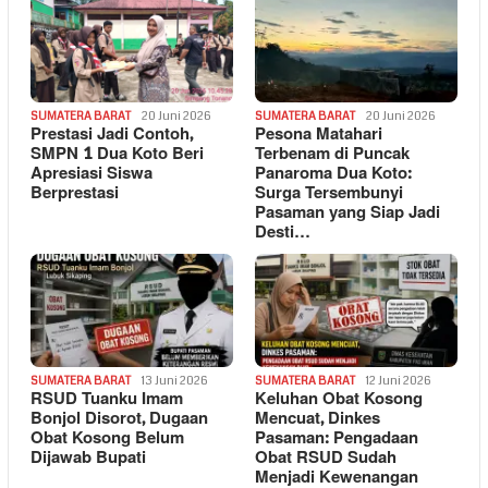
SUMATERA BARAT
20 Juni 2026
SUMATERA BARAT
20 Juni 2026
Prestasi Jadi Contoh,
Pesona Matahari
SMPN 1 Dua Koto Beri
Terbenam di Puncak
Apresiasi Siswa
Panaroma Dua Koto:
Berprestasi
Surga Tersembunyi
Pasaman yang Siap Jadi
Desti…
SUMATERA BARAT
13 Juni 2026
SUMATERA BARAT
12 Juni 2026
RSUD Tuanku Imam
Keluhan Obat Kosong
Bonjol Disorot, Dugaan
Mencuat, Dinkes
Obat Kosong Belum
Pasaman: Pengadaan
Dijawab Bupati
Obat RSUD Sudah
Menjadi Kewenangan