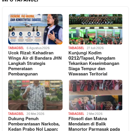
TABAGSEL
6 Agustus 2026
TABAGSEL
27 Juli 2026
Ucok Rizal: Kehadiran
Kunjungi Kodim
Wings Air di Bandara JHN
0212/Tapsel, Pangdam
Langkah Strategis
Tekankan Keseimbangan
Pemerataan
Siaga Tempur dan
Pembangunan
Wawasan Teritorial
TABAGSEL
20 Mei 2026
TABAGSEL
2 Mei 2026
Dukung Penuh
Filosofi dan Makna
Pemberantasan Narkoba,
Mendalam di Balik
Kedan Prabo Nol Lapan:
Manortor Parmasak pada