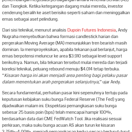
dan Tiongkok. Ketika ketegangan dagang mulai mereda, investor
cenderung beralih ke aset berisiko seperti saham dan meninggalkan
emas sebagai aset pelindung.
Dari sisi teknikal, menurut analisis
Dupoin Futures Indonesia
, Andy
Nugraha menyebutkan bahwa formasi candlestick harian dan
pergerakan Moving Average (MA) menunjukkan tren bearish masih
dominan. Ia memproyeksikan, apabila tekanan jual berlanjut, harga
emas berpotensi meluncur ke area $3.910 sebagai level support
berikutnya. Namun, bila tekanan tersebut mulai mereda dan terjadi
koreksi teknikal, peluang rebound menuju $4.014 tetap terbuka.
“
Kisaran harga ini akan menjadi area penting bagi pelaku pasar
dalam menentukan arah pergerakan selanjutnya
,” ujar Andy.
Secara fundamental, perhatian pasar kini sepenuhnya tertuju pada
keputusan kebijakan suku bunga Federal Reserve (The Fed) yang
dijadwalkan malam ini. Ekspektasi pemangkasan suku bunga
sebesar 25 basis poin (bps) telah mencapai hampir 100%,
berdasarkan data dari CME FedWatch Tool. Jika realisasi sesuai
perkiraan, maka suku bunga acuan AS akan turun ke kisaran
3,75%–4,00%, menjadi pemangkasan kedua secara berturut-turut