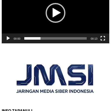
00:00
00:13
INFO TAPANULI