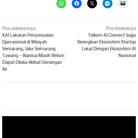
Navigasi
Pos sebelumnya
Pos berikutnya
pos
KAI Lakukan Penyesuaian
Telkom AI Connect Jogja
Operasional di Wilayah
Sinergikan Ekosistem Startup
Semarang, Jalur Semarang
Lokal Dengan Ekosistem AI
Tawang – Alastua Masih Belum
Nasional
Dapat Dilalui Akibat Genangan
Air
Pemutar
Video