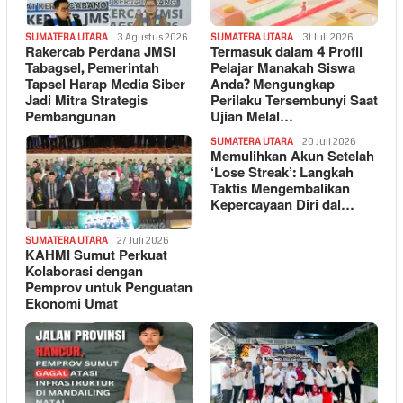
SUMATERA UTARA
3 Agustus 2026
SUMATERA UTARA
31 Juli 2026
Rakercab Perdana JMSI
Termasuk dalam 4 Profil
Tabagsel, Pemerintah
Pelajar Manakah Siswa
Tapsel Harap Media Siber
Anda? Mengungkap
Jadi Mitra Strategis
Perilaku Tersembunyi Saat
Pembangunan
Ujian Melal…
SUMATERA UTARA
20 Juli 2026
Memulihkan Akun Setelah
‘Lose Streak’: Langkah
Taktis Mengembalikan
Kepercayaan Diri dal…
SUMATERA UTARA
27 Juli 2026
KAHMI Sumut Perkuat
Kolaborasi dengan
Pemprov untuk Penguatan
Ekonomi Umat