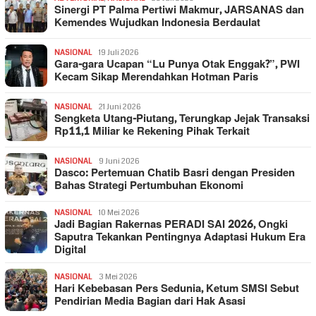
Sinergi PT Palma Pertiwi Makmur, JARSANAS dan
Kemendes Wujudkan Indonesia Berdaulat
NASIONAL
19 Juli 2026
Gara-gara Ucapan “Lu Punya Otak Enggak?”, PWI
Kecam Sikap Merendahkan Hotman Paris
NASIONAL
21 Juni 2026
Sengketa Utang-Piutang, Terungkap Jejak Transaksi
Rp11,1 Miliar ke Rekening Pihak Terkait
NASIONAL
9 Juni 2026
Dasco: Pertemuan Chatib Basri dengan Presiden
Bahas Strategi Pertumbuhan Ekonomi
NASIONAL
10 Mei 2026
Jadi Bagian Rakernas PERADI SAI 2026, Ongki
Saputra Tekankan Pentingnya Adaptasi Hukum Era
Digital
NASIONAL
3 Mei 2026
Hari Kebebasan Pers Sedunia, Ketum SMSI Sebut
Pendirian Media Bagian dari Hak Asasi