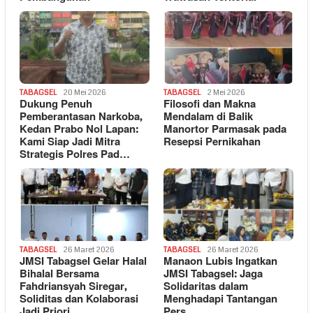
TABAGSEL
20 Mei 2026
TABAGSEL
2 Mei 2026
Dukung Penuh
Filosofi dan Makna
Pemberantasan Narkoba,
Mendalam di Balik
Kedan Prabo Nol Lapan:
Manortor Parmasak pada
Kami Siap Jadi Mitra
Resepsi Pernikahan
Strategis Polres Pad…
TABAGSEL
26 Maret 2026
TABAGSEL
26 Maret 2026
JMSI Tabagsel Gelar Halal
Manaon Lubis Ingatkan
Bihalal Bersama
JMSI Tabagsel: Jaga
Fahdriansyah Siregar,
Solidaritas dalam
Soliditas dan Kolaborasi
Menghadapi Tantangan
Jadi Priori…
Pers