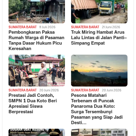
SUMATERA BARAT
11 Juli 2026
SUMATERA BARAT
21 Juni 2026
Pembongkaran Paksa
Truk Miring Hambat Arus
Rumah Warga di Pasaman
Lalu Lintas di Jalan Panti–
Tanpa Dasar Hukum Picu
Simpang Empat
Keresahan
SUMATERA BARAT
20 Juni 2026
SUMATERA BARAT
20 Juni 2026
Prestasi Jadi Contoh,
Pesona Matahari
SMPN 1 Dua Koto Beri
Terbenam di Puncak
Apresiasi Siswa
Panaroma Dua Koto:
Berprestasi
Surga Tersembunyi
Pasaman yang Siap Jadi
Desti…