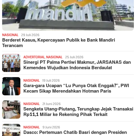
NASIONAL
29 Juli 2026
Berderet Kasus, Kepercayaan Publik ke Bank Mandiri
Terancam
ADVERTORIAL
,
NASIONAL
25 Juli 2026
Sinergi PT Palma Pertiwi Makmur, JARSANAS dan
Kemendes Wujudkan Indonesia Berdaulat
NASIONAL
19 Juli 2026
Gara-gara Ucapan “Lu Punya Otak Enggak?”, PWI
Kecam Sikap Merendahkan Hotman Paris
NASIONAL
21 Juni 2026
Sengketa Utang-Piutang, Terungkap Jejak Transaksi
Rp11,1 Miliar ke Rekening Pihak Terkait
NASIONAL
9 Juni 2026
Dasco: Pertemuan Chatib Basri dengan Presiden