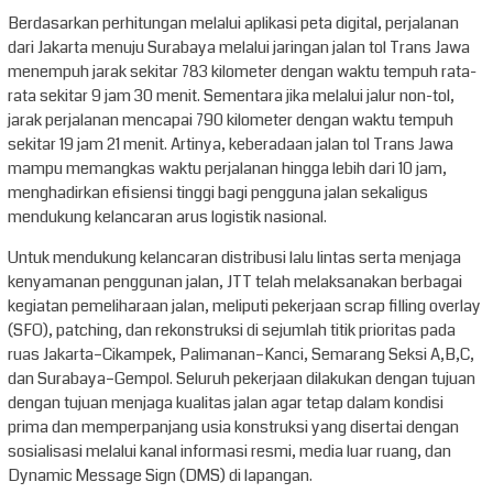
Berdasarkan perhitungan melalui aplikasi peta digital, perjalanan
dari Jakarta menuju Surabaya melalui jaringan jalan tol Trans Jawa
menempuh jarak sekitar 783 kilometer dengan waktu tempuh rata-
rata sekitar 9 jam 30 menit. Sementara jika melalui jalur non-tol,
jarak perjalanan mencapai 790 kilometer dengan waktu tempuh
sekitar 19 jam 21 menit. Artinya, keberadaan jalan tol Trans Jawa
mampu memangkas waktu perjalanan hingga lebih dari 10 jam,
menghadirkan efisiensi tinggi bagi pengguna jalan sekaligus
mendukung kelancaran arus logistik nasional.
Untuk mendukung kelancaran distribusi lalu lintas serta menjaga
kenyamanan penggunan jalan, JTT telah melaksanakan berbagai
kegiatan pemeliharaan jalan, meliputi pekerjaan scrap filling overlay
(SFO), patching, dan rekonstruksi di sejumlah titik prioritas pada
ruas Jakarta–Cikampek, Palimanan–Kanci, Semarang Seksi A,B,C,
dan Surabaya–Gempol. Seluruh pekerjaan dilakukan dengan tujuan
dengan tujuan menjaga kualitas jalan agar tetap dalam kondisi
prima dan memperpanjang usia konstruksi yang disertai dengan
sosialisasi melalui kanal informasi resmi, media luar ruang, dan
Dynamic Message Sign (DMS) di lapangan.