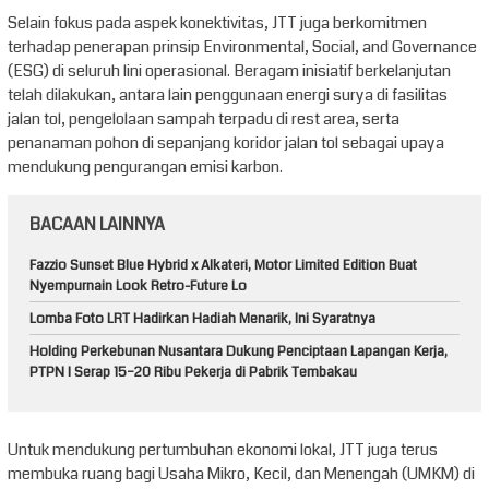
Selain fokus pada aspek konektivitas, JTT juga berkomitmen
terhadap penerapan prinsip Environmental, Social, and Governance
(ESG) di seluruh lini operasional. Beragam inisiatif berkelanjutan
telah dilakukan, antara lain penggunaan energi surya di fasilitas
jalan tol, pengelolaan sampah terpadu di rest area, serta
penanaman pohon di sepanjang koridor jalan tol sebagai upaya
mendukung pengurangan emisi karbon.
BACAAN LAINNYA
Fazzio Sunset Blue Hybrid x Alkateri, Motor Limited Edition Buat
Nyempurnain Look Retro-Future Lo
Lomba Foto LRT Hadirkan Hadiah Menarik, Ini Syaratnya
Holding Perkebunan Nusantara Dukung Penciptaan Lapangan Kerja,
PTPN I Serap 15–20 Ribu Pekerja di Pabrik Tembakau
Untuk mendukung pertumbuhan ekonomi lokal, JTT juga terus
membuka ruang bagi Usaha Mikro, Kecil, dan Menengah (UMKM) di