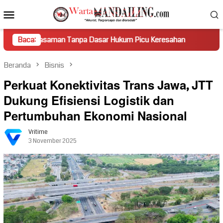
Loncat
Menu
ke
Mobile
konten
man Tanpa Dasar Hukum Picu Keresahan
Baca:
Truk Miring Hamba
Beranda
Bisnis
Perkuat Konektivitas Trans Jawa, JTT
Dukung Efisiensi Logistik dan
Pertumbuhan Ekonomi Nasional
Vritime
3 November 2025