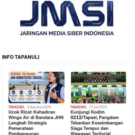
INFO TAPANULI
TABAGSEL
6 Agustus 2026
TABAGSEL
27 Juli 2026
Ucok Rizal: Kehadiran
Kunjungi Kodim
Wings Air di Bandara JHN
0212/Tapsel, Pangdam
Langkah Strategis
Tekankan Keseimbangan
Pemerataan
Siaga Tempur dan
Pembangunan
Wawasan Teritorial