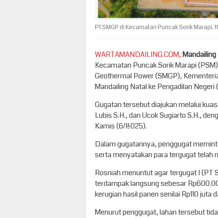
PT SMGP di Kecamatan Puncak Sorik Marapi, fh
WARTAMANDAILING.COM,
Mandailing
Kecamatan Puncak Sorik Marapi (PSM),
Geothermal Power (SMGP), Kementerian
Mandailing Natal ke Pengadilan Negeri 
Gugatan tersebut diajukan melalui kua
Lubis S.H., dan Ucok Sugiarto S.H., de
Kamis (6/11/2025).
Dalam gugatannya, penggugat meminta 
serta menyatakan para tergugat tela
Rosniah menuntut agar tergugat I (PT
terdampak langsung sebesar Rp600.000 
kerugian hasil panen senilai Rp110 juta
Menurut penggugat, lahan tersebut tidak