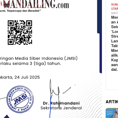
SUM
UTA
Juli 
Mem
an 
Set
‘Lo
Str
La
Tak
Me
ali
Kep
aan
da
ARTI