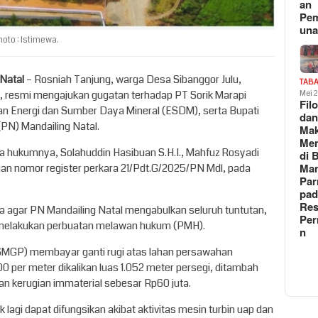
an
Pe
un
oto : Istimewa.
 Natal
– Rosniah Tanjung, warga Desa Sibanggor Julu,
TAB
 resmi mengajukan gugatan terhadap PT Sorik Marapi
Mei 
Fil
 Energi dan Sumber Daya Mineral (ESDM), serta Bupati
da
(PN) Mandailing Natal.
Ma
Me
sa hukumnya, Solahuddin Hasibuan S.H.I., Mahfuz Rosyadi
di 
Man
ngan nomor register perkara 21/Pdt.G/2025/PN Mdl, pada
Pa
pad
Res
agar PN Mandailing Natal mengabulkan seluruh tuntutan,
Per
h melakukan perbuatan melawan hukum (PMH).
n
 SMGP) membayar ganti rugi atas lahan persawahan
per meter dikalikan luas 1.052 meter persegi, ditambah
 dan kerugian immaterial sebesar Rp60 juta.
 lagi dapat difungsikan akibat aktivitas mesin turbin uap dan