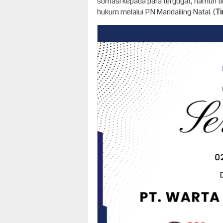
somasi kepada para tergugat, namun t
hukum melalui PN Mandailing Natal. (
T