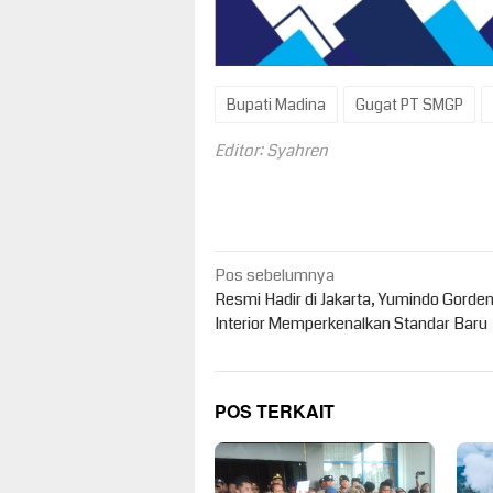
Bupati Madina
Gugat PT SMGP
Editor: Syahren
Navigasi
Pos sebelumnya
pos
Resmi Hadir di Jakarta, Yumindo Gorde
Interior Memperkenalkan Standar Baru
POS TERKAIT