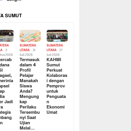
TA SUMUT
ATERA
SUMATERA
SUMATERA
RA
3
UTARA
31
UTARA
27
tus 2026
Juli 2026
Juli 2026
ercab
Termasuk
KAHMI
dana
dalam 4
Sumut
SI
Profil
Perkuat
agsel,
Pelajar
Kolaboras
erinta
Manakah
i dengan
apsel
Siswa
Pemprov
ap
Anda?
untuk
ia
Mengung
Penguata
er Jadi
kap
n
ra
Perilaku
Ekonomi
ategis
Tersembu
Umat
mbang
nyi Saat
an
Ujian
Melal…