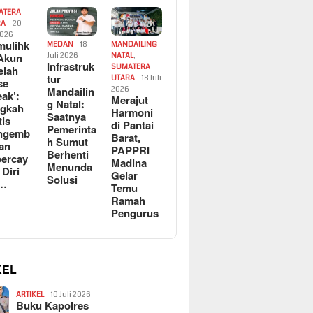
ATERA
RA
20
2026
ulihk
MEDAN
18
MANDAILING
Akun
Juli 2026
NATAL
,
Infrastruk
SUMATERA
elah
tur
UTARA
18 Juli
se
Mandailin
2026
eak’:
Merajut
g Natal:
ngkah
Harmoni
Saatnya
tis
di Pantai
Pemerinta
ngemb
Barat,
h Sumut
kan
PAPPRI
Berhenti
ercay
Madina
Menunda
 Diri
Gelar
Solusi
l…
Temu
Ramah
Pengurus
KEL
ARTIKEL
10 Juli 2026
Buku Kapolres