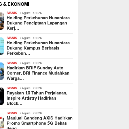
S & EKONOMI
BISNIS
7 Agustus 2026
Holding Perkebunan Nusantara
Dukung Penciptaan Lapangan
Kerj…
BISNIS
7 Agustus 2026
Holding Perkebunan Nusantara
Dukung Kampus Berbasis
Perkebun…
BISNIS
7 Agustus 2026
Hadirkan BRIF Sunday Auto
Corner, BRI Finance Mudahkan
Warga…
BISNIS
7 Agustus 2026
Rayakan 10 Tahun Perjalanan,
Inspire Artistry Hadirkan
Block…
BISNIS
7 Agustus 2026
Maujual Gandeng AXIS Hadirkan
Promo Smartphone 5G Bekas
deng…