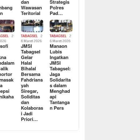
dan
Strategis
mbang
Wawasan
Polres
an
Teritorial
Pad…
AGSEL
2
TABAGSEL
2
TABAGSEL
2
2026
6 Maret 2026
6 Maret 2026
osofi
JMSI
Manaon
n
Tabagsel
Lubis
kna
Gelar
Ingatkan
ndalam
Halal
JMSI
Balik
Bihalal
Tabagsel:
ortor
Bersama
Jaga
rmasak
Fahdrians
Solidarita
a
yah
s dalam
epsi
Siregar,
Menghad
nikaha
Soliditas
api
dan
Tantanga
Kolaboras
n Pers
i Jadi
Priori…