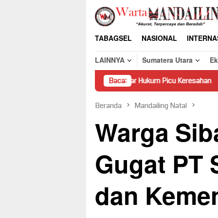
Loncat
ke
konten
TABAGSEL
NASIONAL
INTERNA
LAINNYA
Sumatera Utara
E
i Pasaman Tanpa Dasar Hukum Picu Keresahan
Baca:
Truk Mirin
Beranda
Mandailing Natal
Warga Sib
Gugat PT 
dan Kemen