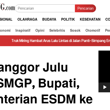
Pencarian
SIONAL
OLAHRAGA
BUDAYA
POLITIK
KESEHATAN
CO
konomi
Inspiratif
Opini
Selebritis
Sosok
Otomotif
Pe
g Hambat Arus Lalu Lintas di Jalan Panti–Simpang Empat
Pres
Pemut
Video
anggor Julu
SMGP, Bupati,
terian ESDM ke