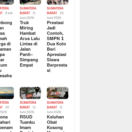
ATERA
SUMATERA
SUMATERA
AT
11 Juli
BARAT
21
BARAT
20
6
Juni 2026
Juni 2026
mbong
Truk
Prestasi
an
Miring
Jadi
sa
Hambat
Contoh,
mah
Arus Lalu
SMPN 1
ga di
Lintas di
Dua Koto
saman
Jalan
Beri
pa
Panti–
Apresiasi
ar
Simpang
Siswa
kum
Empat
Berpresta
u
si
esaha
ATERA
SUMATERA
SUMATERA
AT
20
BARAT
13
BARAT
12
 2026
Juni 2026
Juni 2026
sona
RSUD
Keluhan
ahari
Tuanku
Obat
rbenam
Imam
Kosong