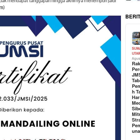
idak mendapat tanggapan hingga akhirnya menempuh jalur
im
)
BERI
SUM
UTA
Agus
Rak
Per
JM
Tab
Pem
h T
Har
Med
Sib
Mit
Str
Pe
un