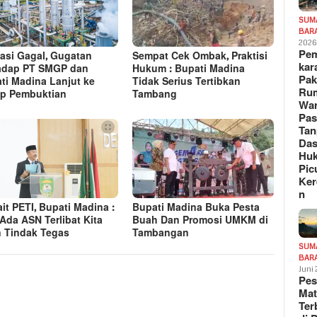
SUM
BAR
202
Pe
asi Gagal, Gugatan
Sempat Cek Ombak, Praktisi
kar
adap PT SMGP dan
Hukum : Bupati Madina
Pak
ti Madina Lanjut ke
Tidak Serius Tertibkan
Ru
p Pembuktian
Tambang
War
Pa
Tan
Das
Hu
Pic
Ker
n
ait PETI, Bupati Madina :
Bupati Madina Buka Pesta
 Ada ASN Terlibat Kita
Buah Dan Promosi UMKM di
 Tindak Tegas
Tambangan
SUM
BAR
Juni
Pe
Mat
Te