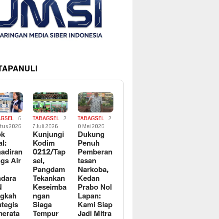
 TAPANULI
AGSEL
6
TABAGSEL
2
TABAGSEL
2
tus 2026
7 Juli 2026
0 Mei 2026
ok
Kunjungi
Dukung
al:
Kodim
Penuh
adiran
0212/Tap
Pemberan
gs Air
sel,
tasan
Pangdam
Narkoba,
dara
Tekankan
Kedan
N
Keseimba
Prabo Nol
ngkah
ngan
Lapan:
ategis
Siaga
Kami Siap
erata
Tempur
Jadi Mitra