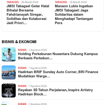
TABAGSEL
26 Maret 2026
TABAGSEL
26 Maret 2026
JMSI Tabagsel Gelar Halal
Manaon Lubis Ingatkan
Bihalal Bersama
JMSI Tabagsel: Jaga
Fahdriansyah Siregar,
Solidaritas dalam
Soliditas dan Kolaborasi
Menghadapi Tantangan
Jadi Priori…
Pers
BISNIS & EKONOMI
BISNIS
7 Agustus 2026
Holding Perkebunan Nusantara Dukung Kampus
Berbasis Perkebun…
BISNIS
7 Agustus 2026
Hadirkan BRIF Sunday Auto Corner, BRI Finance
Mudahkan Warga…
BISNIS
7 Agustus 2026
Rayakan 10 Tahun Perjalanan, Inspire Artistry
Hadirkan Block…
BISNIS
7 Agustus 2026