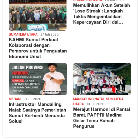
SUMATERA UTARA
20 Juli 2026
Memulihkan Akun Setelah
‘Lose Streak’: Langkah
Taktis Mengembalikan
Kepercayaan Diri dal…
SUMATERA UTARA
27 Juli 2026
KAHMI Sumut Perkuat
Kolaborasi dengan
Pemprov untuk Penguatan
Ekonomi Umat
MEDAN
18 Juli 2026
MANDAILING NATAL
,
SUMATERA
Infrastruktur Mandailing
UTARA
18 Juli 2026
Merajut Harmoni di Pantai
Natal: Saatnya Pemerintah
Barat, PAPPRI Madina
Sumut Berhenti Menunda
Gelar Temu Ramah
Solusi
Pengurus