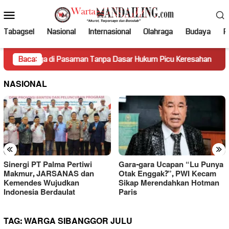
Loncat
Menu
ke
Mobile
konten
Tabagsel
Nasional
Internasional
Olahraga
Budaya
Po
ga di Pasaman Tanpa Dasar Hukum Picu Keresahan
Baca:
Truk M
NASIONAL
«
»
Sinergi PT Palma Pertiwi
Gara-gara Ucapan “Lu Punya
Makmur, JARSANAS dan
Otak Enggak?”, PWI Kecam
Kemendes Wujudkan
Sikap Merendahkan Hotman
Indonesia Berdaulat
Paris
TAG:
WARGA SIBANGGOR JULU