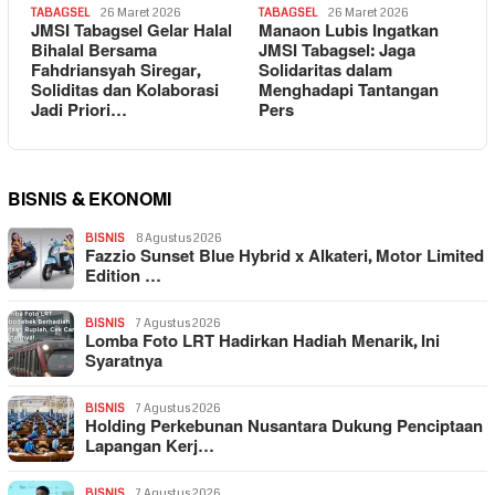
TABAGSEL
26 Maret 2026
TABAGSEL
26 Maret 2026
JMSI Tabagsel Gelar Halal
Manaon Lubis Ingatkan
Bihalal Bersama
JMSI Tabagsel: Jaga
Fahdriansyah Siregar,
Solidaritas dalam
Soliditas dan Kolaborasi
Menghadapi Tantangan
Jadi Priori…
Pers
BISNIS & EKONOMI
BISNIS
8 Agustus 2026
Fazzio Sunset Blue Hybrid x Alkateri, Motor Limited
Edition …
BISNIS
7 Agustus 2026
Lomba Foto LRT Hadirkan Hadiah Menarik, Ini
Syaratnya
BISNIS
7 Agustus 2026
Holding Perkebunan Nusantara Dukung Penciptaan
Lapangan Kerj…
BISNIS
7 Agustus 2026