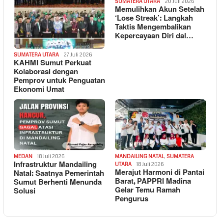
SUMATERA UTARA
20 Juli 2026
Memulihkan Akun Setelah
‘Lose Streak’: Langkah
Taktis Mengembalikan
Kepercayaan Diri dal…
SUMATERA UTARA
27 Juli 2026
KAHMI Sumut Perkuat
Kolaborasi dengan
Pemprov untuk Penguatan
Ekonomi Umat
MEDAN
18 Juli 2026
MANDAILING NATAL
,
SUMATERA
Infrastruktur Mandailing
UTARA
18 Juli 2026
Merajut Harmoni di Pantai
Natal: Saatnya Pemerintah
Barat, PAPPRI Madina
Sumut Berhenti Menunda
Gelar Temu Ramah
Solusi
Pengurus