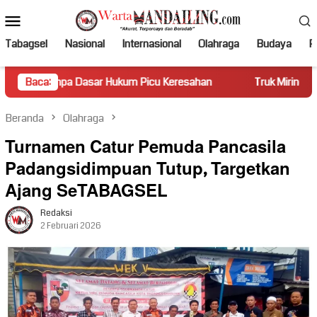
Loncat
Menu
ke
Mobile
konten
Tabagsel
Nasional
Internasional
Olahraga
Budaya
Po
a Dasar Hukum Picu Keresahan
Baca:
Truk Miring Hambat Arus Lal
Beranda
Olahraga
Turnamen Catur Pemuda Pancasila
Padangsidimpuan Tutup, Targetkan
Ajang SeTABAGSEL
Redaksi
2 Februari 2026