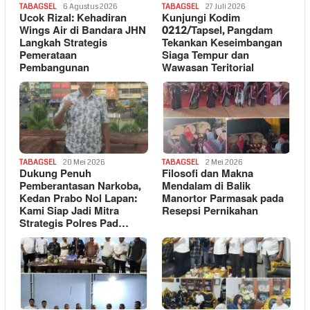
TABAGSEL
6 Agustus 2026
TABAGSEL
27 Juli 2026
Ucok Rizal: Kehadiran
Kunjungi Kodim
Wings Air di Bandara JHN
0212/Tapsel, Pangdam
Langkah Strategis
Tekankan Keseimbangan
Pemerataan
Siaga Tempur dan
Pembangunan
Wawasan Teritorial
TABAGSEL
20 Mei 2026
TABAGSEL
2 Mei 2026
Dukung Penuh
Filosofi dan Makna
Pemberantasan Narkoba,
Mendalam di Balik
Kedan Prabo Nol Lapan:
Manortor Parmasak pada
Kami Siap Jadi Mitra
Resepsi Pernikahan
Strategis Polres Pad…