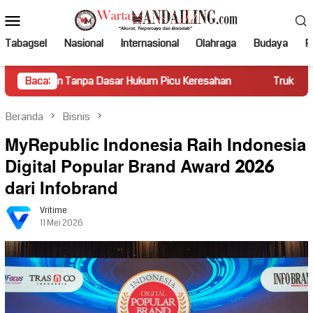
Loncat
Menu
ke
Mobile
konten
Tabagsel
Nasional
Internasional
Olahraga
Budaya
Po
anpa Dasar Hukum Picu Keresahan
Baca:
Truk Miring Hambat Arus
Beranda
Bisnis
MyRepublic Indonesia Raih Indonesia
Digital Popular Brand Award 2026
dari Infobrand
Vritime
11 Mei 2026