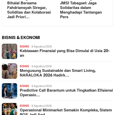
Bihalal Bersama
JMSI Tabagsel: Jaga
Fahdriansyah Siregar,
Solidaritas dalam
Soliditas dan Kolaborasi
Menghadapi Tantangan
Jadi Priori…
Pers
BISNIS & EKONOMI
BISNIS
6 Agustus 2026
Kebiasaan Finansial yang Bisa Dimulai di Usia 20-
an
BISNIS
6 Agustus 2026
Mengusung Sustainable dan Smart Living,
NARALOKA 2026 Hadirk…
BISNIS
6 Agustus 2026
Predictive Call Barantum untuk Tingkatkan Efisiensi
Operasio…
BISNIS
6 Agustus 2026
Operasional Minimarket Semakin Kompleks, Sistem
POS Jadi And…