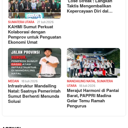
‘Lose Streak’: Langkah
Taktis Mengembalikan
Kepercayaan Diri dal…
SUMATERA UTARA
27 Juli 2026
KAHMI Sumut Perkuat
Kolaborasi dengan
Pemprov untuk Penguatan
Ekonomi Umat
MEDAN
18 Juli 2026
MANDAILING NATAL
,
SUMATERA
Infrastruktur Mandailing
UTARA
18 Juli 2026
Merajut Harmoni di Pantai
Natal: Saatnya Pemerintah
Barat, PAPPRI Madina
Sumut Berhenti Menunda
Gelar Temu Ramah
Solusi
Pengurus