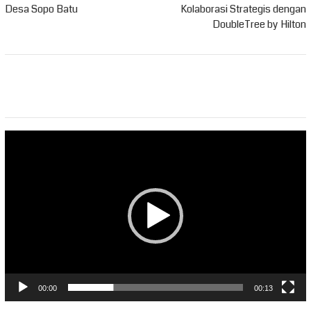
Desa Sopo Batu
Kolaborasi Strategis dengan
DoubleTree by Hilton
Pemutar
Video
00:00
00:13