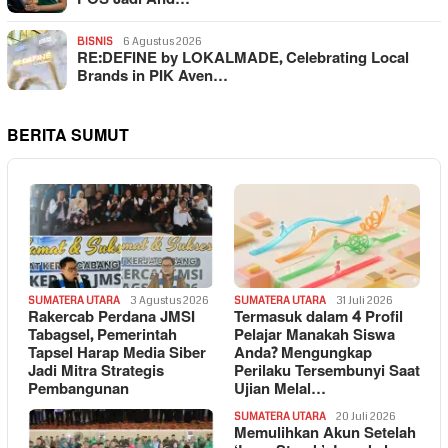
BISNIS
6 Agustus 2026
RE:DEFINE by LOKALMADE, Celebrating Local
Brands in PIK Aven…
BERITA SUMUT
SUMATERA UTARA
3 Agustus 2026
SUMATERA UTARA
31 Juli 2026
Rakercab Perdana JMSI
Termasuk dalam 4 Profil
Tabagsel, Pemerintah
Pelajar Manakah Siswa
Tapsel Harap Media Siber
Anda? Mengungkap
Jadi Mitra Strategis
Perilaku Tersembunyi Saat
Pembangunan
Ujian Melal…
SUMATERA UTARA
20 Juli 2026
Memulihkan Akun Setelah