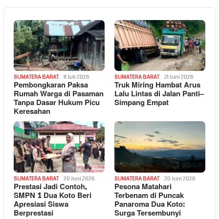
SUMATERA BARAT
11 Juli 2026
SUMATERA BARAT
21 Juni 2026
Pembongkaran Paksa
Truk Miring Hambat Arus
Rumah Warga di Pasaman
Lalu Lintas di Jalan Panti–
Tanpa Dasar Hukum Picu
Simpang Empat
Keresahan
SUMATERA BARAT
20 Juni 2026
SUMATERA BARAT
20 Juni 2026
Prestasi Jadi Contoh,
Pesona Matahari
SMPN 1 Dua Koto Beri
Terbenam di Puncak
Apresiasi Siswa
Panaroma Dua Koto:
Berprestasi
Surga Tersembunyi