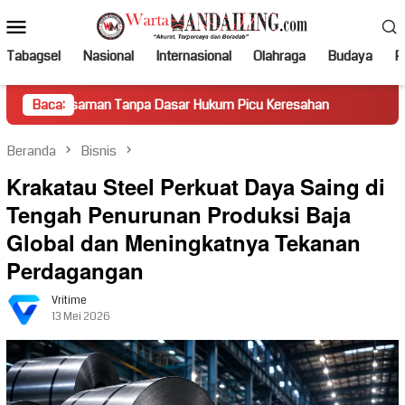
Loncat
Menu
ke
Mobile
konten
Tabagsel
Nasional
Internasional
Olahraga
Budaya
Po
man Tanpa Dasar Hukum Picu Keresahan
Baca:
Truk Miring Hamba
Beranda
Bisnis
Krakatau Steel Perkuat Daya Saing di
Tengah Penurunan Produksi Baja
Global dan Meningkatnya Tekanan
Perdagangan
Vritime
13 Mei 2026