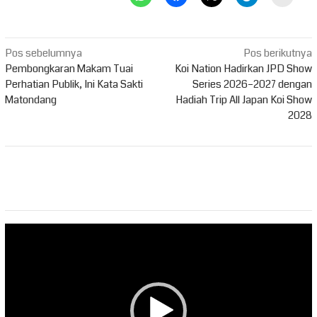
Navigasi
Pos sebelumnya
Pos berikutnya
pos
Pembongkaran Makam Tuai
Koi Nation Hadirkan JPD Show
Perhatian Publik, Ini Kata Sakti
Series 2026–2027 dengan
Matondang
Hadiah Trip All Japan Koi Show
2028
Pemutar
Video