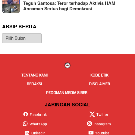
Teguh Santosa: Teror terhadap Aktivis HAM
Ancaman Serius bagi Demokrasi
ARSIP BERITA
Arsip
Berita
TENTANG KAMI
KODE ETIK
REDAKSI
DISCLAIMER
PEDOMAN MEDIA SIBER
JARINGAN SOCIAL
Facebook
Twitter
WhatsApp
Instagram
Linkedin
Youtube