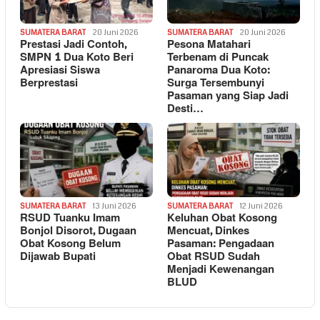
SUMATERA BARAT
20 Juni 2026
SUMATERA BARAT
20 Juni 2026
Prestasi Jadi Contoh,
Pesona Matahari
SMPN 1 Dua Koto Beri
Terbenam di Puncak
Apresiasi Siswa
Panaroma Dua Koto:
Berprestasi
Surga Tersembunyi
Pasaman yang Siap Jadi
Desti…
SUMATERA BARAT
13 Juni 2026
SUMATERA BARAT
12 Juni 2026
RSUD Tuanku Imam
Keluhan Obat Kosong
Bonjol Disorot, Dugaan
Mencuat, Dinkes
Obat Kosong Belum
Pasaman: Pengadaan
Dijawab Bupati
Obat RSUD Sudah
Menjadi Kewenangan
BLUD