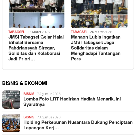
TABAGSEL
26 Maret 2026
TABAGSEL
26 Maret 2026
JMSI Tabagsel Gelar Halal
Manaon Lubis Ingatkan
Bihalal Bersama
JMSI Tabagsel: Jaga
Fahdriansyah Siregar,
Solidaritas dalam
Soliditas dan Kolaborasi
Menghadapi Tantangan
Jadi Priori…
Pers
BISNIS & EKONOMI
BISNIS
7 Agustus 2026
Lomba Foto LRT Hadirkan Hadiah Menarik, Ini
Syaratnya
BISNIS
7 Agustus 2026
Holding Perkebunan Nusantara Dukung Penciptaan
Lapangan Kerj…