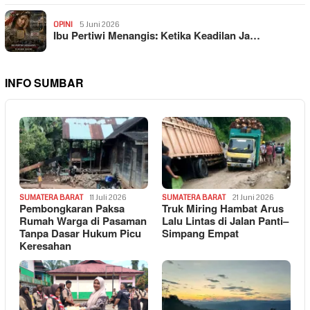
OPINI
5 Juni 2026
Ibu Pertiwi Menangis: Ketika Keadilan Ja…
INFO SUMBAR
SUMATERA BARAT
11 Juli 2026
SUMATERA BARAT
21 Juni 2026
Pembongkaran Paksa
Truk Miring Hambat Arus
Rumah Warga di Pasaman
Lalu Lintas di Jalan Panti–
Tanpa Dasar Hukum Picu
Simpang Empat
Keresahan