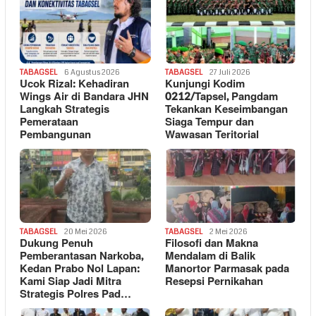
TABAGSEL
6 Agustus 2026
TABAGSEL
27 Juli 2026
Ucok Rizal: Kehadiran
Kunjungi Kodim
Wings Air di Bandara JHN
0212/Tapsel, Pangdam
Langkah Strategis
Tekankan Keseimbangan
Pemerataan
Siaga Tempur dan
Pembangunan
Wawasan Teritorial
TABAGSEL
20 Mei 2026
TABAGSEL
2 Mei 2026
Dukung Penuh
Filosofi dan Makna
Pemberantasan Narkoba,
Mendalam di Balik
Kedan Prabo Nol Lapan:
Manortor Parmasak pada
Kami Siap Jadi Mitra
Resepsi Pernikahan
Strategis Polres Pad…