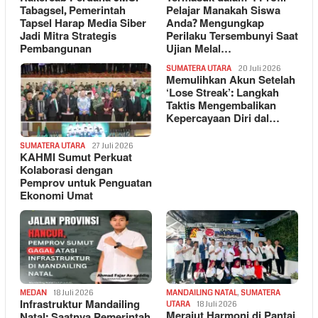
Tabagsel, Pemerintah
Pelajar Manakah Siswa
Tapsel Harap Media Siber
Anda? Mengungkap
Jadi Mitra Strategis
Perilaku Tersembunyi Saat
Pembangunan
Ujian Melal…
SUMATERA UTARA
20 Juli 2026
Memulihkan Akun Setelah
‘Lose Streak’: Langkah
Taktis Mengembalikan
Kepercayaan Diri dal…
SUMATERA UTARA
27 Juli 2026
KAHMI Sumut Perkuat
Kolaborasi dengan
Pemprov untuk Penguatan
Ekonomi Umat
MEDAN
18 Juli 2026
MANDAILING NATAL
,
SUMATERA
Infrastruktur Mandailing
UTARA
18 Juli 2026
Merajut Harmoni di Pantai
Natal: Saatnya Pemerintah