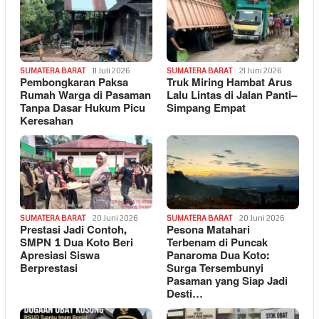
SUMATERA BARAT
11 Juli 2026
SUMATERA BARAT
21 Juni 2026
Pembongkaran Paksa
Truk Miring Hambat Arus
Rumah Warga di Pasaman
Lalu Lintas di Jalan Panti–
Tanpa Dasar Hukum Picu
Simpang Empat
Keresahan
SUMATERA BARAT
20 Juni 2026
SUMATERA BARAT
20 Juni 2026
Prestasi Jadi Contoh,
Pesona Matahari
SMPN 1 Dua Koto Beri
Terbenam di Puncak
Apresiasi Siswa
Panaroma Dua Koto:
Berprestasi
Surga Tersembunyi
Pasaman yang Siap Jadi
Desti…