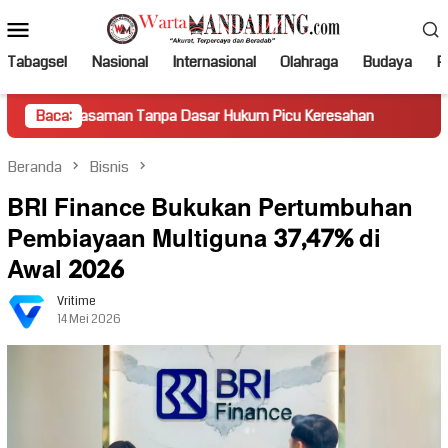
Loncat
Menu
ke
Mobile
konten
Tabagsel
Nasional
Internasional
Olahraga
Budaya
Po
saman Tanpa Dasar Hukum Picu Keresahan
Baca:
Truk Miring Ham
Beranda
Bisnis
BRI Finance Bukukan Pertumbuhan
Pembiayaan Multiguna 37,47% di
Awal 2026
Vritime
14 Mei 2026