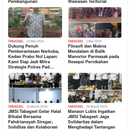
Pembangunan
Wawasan Teritorial
TABAGSEL
20 Mei 2026
TABAGSEL
2 Mei 2026
Dukung Penuh
Filosofi dan Makna
Pemberantasan Narkoba,
Mendalam di Balik
Kedan Prabo Nol Lapan:
Manortor Parmasak pada
Kami Siap Jadi Mitra
Resepsi Pernikahan
Strategis Polres Pad…
TABAGSEL
26 Maret 2026
TABAGSEL
26 Maret 2026
JMSI Tabagsel Gelar Halal
Manaon Lubis Ingatkan
Bihalal Bersama
JMSI Tabagsel: Jaga
Fahdriansyah Siregar,
Solidaritas dalam
Soliditas dan Kolaborasi
Menghadapi Tantangan