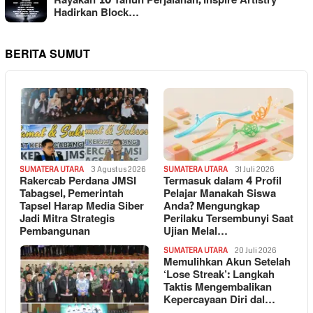
Rayakan 10 Tahun Perjalanan, Inspire Artistry
Hadirkan Block…
BERITA SUMUT
SUMATERA UTARA
3 Agustus 2026
SUMATERA UTARA
31 Juli 2026
Rakercab Perdana JMSI
Termasuk dalam 4 Profil
Tabagsel, Pemerintah
Pelajar Manakah Siswa
Tapsel Harap Media Siber
Anda? Mengungkap
Jadi Mitra Strategis
Perilaku Tersembunyi Saat
Pembangunan
Ujian Melal…
SUMATERA UTARA
20 Juli 2026
Memulihkan Akun Setelah
‘Lose Streak’: Langkah
Taktis Mengembalikan
Kepercayaan Diri dal…