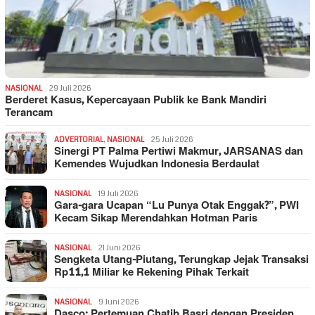
NASIONAL
29 Juli 2026
Berderet Kasus, Kepercayaan Publik ke Bank Mandiri
Terancam
ADVERTORIAL
,
NASIONAL
25 Juli 2026
Sinergi PT Palma Pertiwi Makmur, JARSANAS dan
Kemendes Wujudkan Indonesia Berdaulat
NASIONAL
19 Juli 2026
Gara-gara Ucapan “Lu Punya Otak Enggak?”, PWI
Kecam Sikap Merendahkan Hotman Paris
NASIONAL
21 Juni 2026
Sengketa Utang-Piutang, Terungkap Jejak Transaksi
Rp11,1 Miliar ke Rekening Pihak Terkait
NASIONAL
9 Juni 2026
Dasco: Pertemuan Chatib Basri dengan Presiden