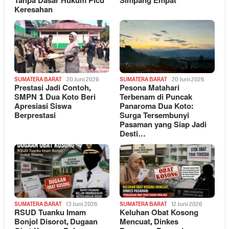
Tanpa Dasar Hukum Picu
Simpang Empat
Keresahan
SUMATERA BARAT
20 Juni 2026
SUMATERA BARAT
20 Juni 2026
Prestasi Jadi Contoh,
Pesona Matahari
SMPN 1 Dua Koto Beri
Terbenam di Puncak
Apresiasi Siswa
Panaroma Dua Koto:
Berprestasi
Surga Tersembunyi
Pasaman yang Siap Jadi
Desti…
SUMATERA BARAT
13 Juni 2026
SUMATERA BARAT
12 Juni 2026
RSUD Tuanku Imam
Keluhan Obat Kosong
Bonjol Disorot, Dugaan
Mencuat, Dinkes