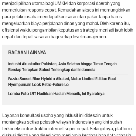
menjadi pilihan utama bagi UMKM dan korporasi daerah yang
memerlukan respons cepat. Kemudahan akses ini memungkinkan
para pelaku usaha mendapatkan saran dari pakar tanpa harus
mengeluarkan biaya perjalanan dinas yang mahal. Oleh karena itu,
efisiensi waktu pengambilan keputusan strategis menjadi jauh lebih
cepat dan tepat sasaran bagi setiap level manajemen.
BACAAN LAINNYA
Industri Akuakultur Pakistan, Asia Selatan hingga Timur Tengah
Bersiap Terapkan Solusi Terlengkap dari Indonesia
Fazzio Sunset Blue Hybrid x Alkateri, Motor Limited Edition Buat
Nyempurnain Look Retro-Future Lo
Lomba Foto LRT Hadirkan Hadiah Menarik, Ini Syaratnya
Layanan konsultasi usaha yang inklusif ini didesain untuk
menjangkau setiap pelosok wilayah Indonesia yang kini sudah
terkoneksi infrastruktur internet super cepat. Selanjutnya, platform
diskusi digital yang disediakan menjamin kerahasiaan data rahasia