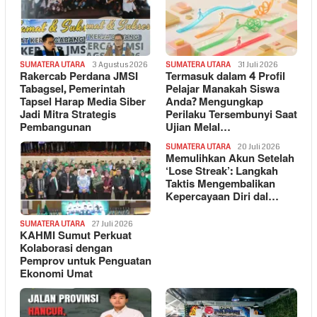
SUMATERA UTARA
3 Agustus 2026
SUMATERA UTARA
31 Juli 2026
Rakercab Perdana JMSI
Termasuk dalam 4 Profil
Tabagsel, Pemerintah
Pelajar Manakah Siswa
Tapsel Harap Media Siber
Anda? Mengungkap
Jadi Mitra Strategis
Perilaku Tersembunyi Saat
Pembangunan
Ujian Melal…
SUMATERA UTARA
20 Juli 2026
Memulihkan Akun Setelah
‘Lose Streak’: Langkah
Taktis Mengembalikan
Kepercayaan Diri dal…
SUMATERA UTARA
27 Juli 2026
KAHMI Sumut Perkuat
Kolaborasi dengan
Pemprov untuk Penguatan
Ekonomi Umat