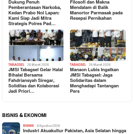
Dukung Penuh
Filosofi dan Makna
Pemberantasan Narkoba,
Mendalam di Balik
Kedan Prabo Nol Lapan:
Manortor Parmasak pada
Kami Siap Jadi Mitra
Resepsi Pernikahan
Strategis Polres Pad…
TABAGSEL
26 Maret 2026
TABAGSEL
26 Maret 2026
JMSI Tabagsel Gelar Halal
Manaon Lubis Ingatkan
Bihalal Bersama
JMSI Tabagsel: Jaga
Fahdriansyah Siregar,
Solidaritas dalam
Soliditas dan Kolaborasi
Menghadapi Tantangan
Jadi Priori…
Pers
BISNIS & EKONOMI
BISNIS
8 Agustus 2026
Industri Akuakultur Pakistan, Asia Selatan hingga