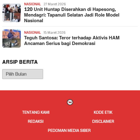
NASIONAL
27 Maret 2026
120 Unit Huntap Diserahkan di Hapesong,
Mendagri: Tapanuli Selatan Jadi Role Model
Nasional
NASIONAL
15 Maret 2026
Teguh Santosa: Teror terhadap Aktivis HAM
Ancaman Serius bagi Demokrasi
ARSIP BERITA
Arsip
Berita
TENTANG KAMI
KODE ETIK
REDAKSI
DISCLAIMER
PEDOMAN MEDIA SIBER