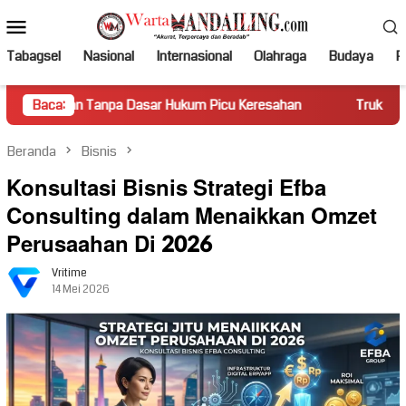
Loncat
Menu
ke
Mobile
konten
Tabagsel
Nasional
Internasional
Olahraga
Budaya
Po
a Dasar Hukum Picu Keresahan
Baca:
Truk Miring Hambat Arus La
Beranda
Bisnis
Konsultasi Bisnis Strategi Efba
Consulting dalam Menaikkan Omzet
Perusaahan Di 2026
Vritime
14 Mei 2026