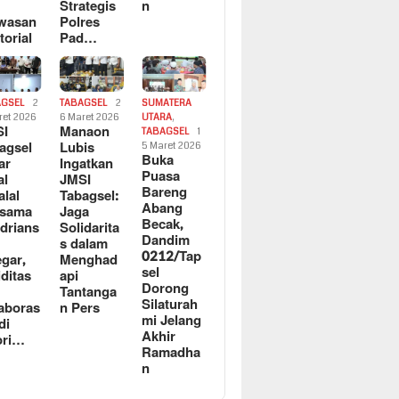
n
Strategis
n
wasan
Polres
torial
Pad…
AGSEL
2
TABAGSEL
2
SUMATERA
ret 2026
6 Maret 2026
UTARA
,
SI
Manaon
TABAGSEL
1
agsel
Lubis
5 Maret 2026
Buka
ar
Ingatkan
Puasa
al
JMSI
Bareng
alal
Tabagsel:
Abang
rsama
Jaga
Becak,
drians
Solidarita
Dandim
s dalam
0212/Tap
egar,
Menghad
sel
iditas
api
Dorong
n
Tantanga
Silaturah
aboras
n Pers
mi Jelang
di
Akhir
ori…
Ramadha
n