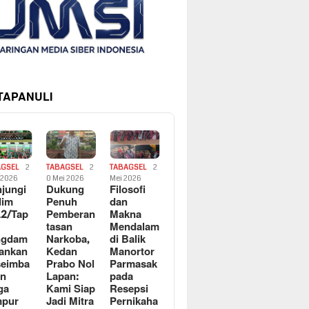
 TAPANULI
AGSEL
2
TABAGSEL
2
TABAGSEL
2
i 2026
0 Mei 2026
Mei 2026
jungi
Dukung
Filosofi
dim
Penuh
dan
2/Tap
Pemberan
Makna
tasan
Mendalam
ngdam
Narkoba,
di Balik
ankan
Kedan
Manortor
seimba
Prabo Nol
Parmasak
an
Lapan:
pada
ga
Kami Siap
Resepsi
mpur
Jadi Mitra
Pernikaha