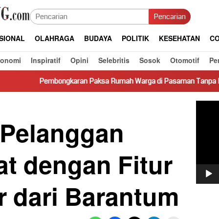
Pencarian
SIONAL
OLAHRAGA
BUDAYA
POLITIK
KESEHATAN
CO
konomi
Inspiratif
Opini
Selebritis
Sosok
Otomotif
Pe
karan Paksa Rumah Warga di Pasaman Tanpa Dasar Hukum Picu K
Pemut
Video
 Pelanggan
t dengan Fitur
r dari Barantum