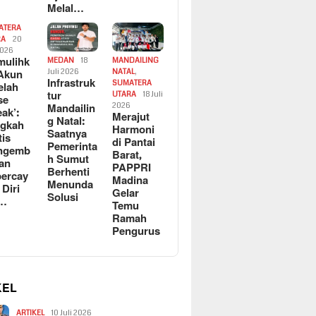
Melal…
ATERA
RA
20
2026
ulihk
MEDAN
18
MANDAILING
Akun
Juli 2026
NATAL
,
Infrastruk
SUMATERA
elah
tur
UTARA
18 Juli
se
Mandailin
2026
eak’:
Merajut
g Natal:
ngkah
Harmoni
Saatnya
tis
di Pantai
Pemerinta
ngemb
Barat,
h Sumut
kan
PAPPRI
Berhenti
ercay
Madina
Menunda
 Diri
Gelar
Solusi
l…
Temu
Ramah
Pengurus
KEL
ARTIKEL
10 Juli 2026