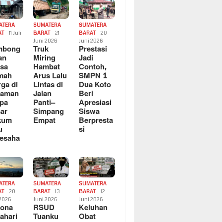
ATERA
SUMATERA
SUMATERA
AT
11 Juli
BARAT
21
BARAT
20
6
Juni 2026
Juni 2026
mbong
Truk
Prestasi
an
Miring
Jadi
sa
Hambat
Contoh,
mah
Arus Lalu
SMPN 1
ga di
Lintas di
Dua Koto
saman
Jalan
Beri
pa
Panti–
Apresiasi
ar
Simpang
Siswa
kum
Empat
Berpresta
u
si
esaha
ATERA
SUMATERA
SUMATERA
AT
20
BARAT
13
BARAT
12
 2026
Juni 2026
Juni 2026
sona
RSUD
Keluhan
ahari
Tuanku
Obat