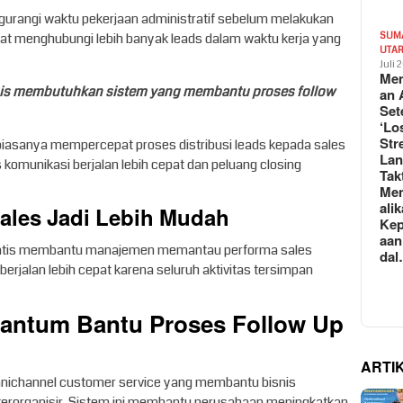
rangi waktu pekerjaan administratif sebelum melakukan
pat menghubungi lebih banyak leads dalam waktu kerja yang
SUM
UTA
Juli 
Mem
snis membutuhkan sistem yang membantu proses follow
an 
Set
‘Lo
Str
iasanya mempercepat proses distribusi leads kepada sales
La
 komunikasi berjalan lebih cepat dan peluang closing
Tak
Me
ali
Sales Jadi Lebih Mudah
Kep
aan
tomatis membantu manajemen memantau performa sales
da
 berjalan lebih cepat karena seluruh aktivitas tersimpan
arantum Bantu Proses Follow Up
ARTI
nichannel customer service yang membantu bisnis
terorganisir. Sistem ini membantu perusahaan meningkatkan