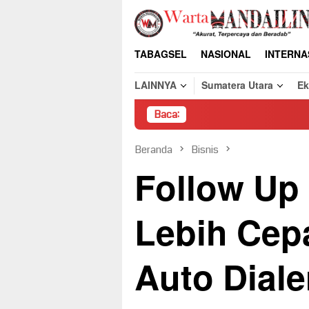
Loncat
ke
konten
TABAGSEL
NASIONAL
INTERNA
LAINNYA
Sumatera Utara
E
Baca:
Pembong
Beranda
Bisnis
Follow Up
Lebih Cepa
Auto Diale