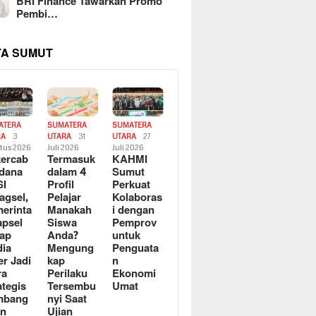
BRI Finance Tawarkan Promo
Pembi…
TA SUMUT
ATERA
SUMATERA
SUMATERA
RA
3
UTARA
31
UTARA
27
tus 2026
Juli 2026
Juli 2026
ercab
Termasuk
KAHMI
dana
dalam 4
Sumut
SI
Profil
Perkuat
agsel,
Pelajar
Kolaboras
erinta
Manakah
i dengan
apsel
Siswa
Pemprov
ap
Anda?
untuk
ia
Mengung
Penguata
er Jadi
kap
n
ra
Perilaku
Ekonomi
ategis
Tersembu
Umat
mbang
nyi Saat
an
Ujian