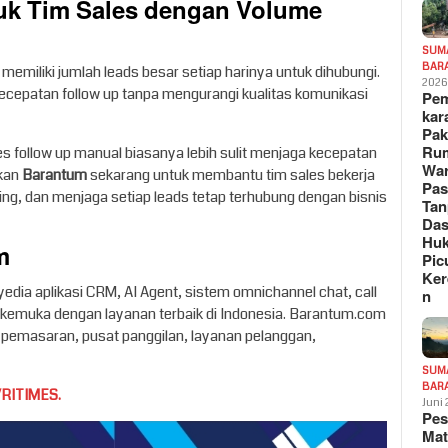
uk Tim Sales dengan Volume
SUM
BAR
memiliki jumlah leads besar setiap harinya untuk dihubungi.
202
cepatan follow up tanpa mengurangi kualitas komunikasi
Pe
kar
Pak
Ru
 follow up manual biasanya lebih sulit menjaga kecepatan
War
akan
Barantum
sekarang untuk membantu tim sales bekerja
Pa
ing, dan menjaga setiap leads tetap terhubung dengan bisnis
Tan
Das
Hu
m
Pic
Ker
ia aplikasi CRM, AI Agent, sistem omnichannel chat, call
n
kemuka dengan layanan terbaik di Indonesia. Barantum.com
, pemasaran, pusat panggilan, layanan pelanggan,
SUM
BAR
RITIMES.
Juni
Pe
Mat