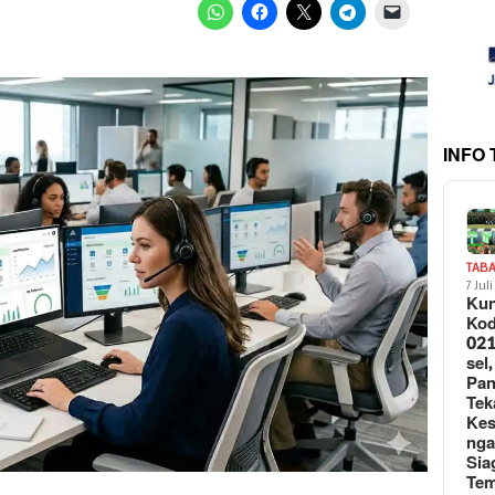
INFO
TAB
7 Jul
Kun
Ko
021
sel,
Pa
Tek
Ke
ng
Sia
Te