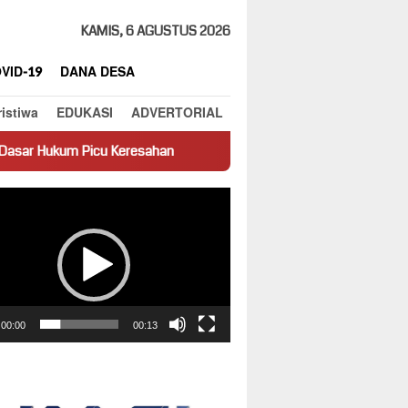
KAMIS, 6 AGUSTUS 2026
VID-19
DANA DESA
ristiwa
EDUKASI
ADVERTORIAL
eresahan
Truk Miring Hambat Arus Lalu Lintas di Jalan Pant
ar
00:00
00:13