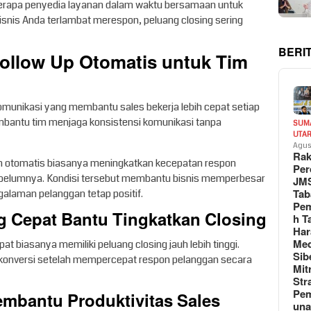
rapa penyedia layanan dalam waktu bersamaan untuk
isnis Anda terlambat merespon, peluang closing sering
BERI
ollow Up Otomatis untuk Tim
unikasi yang membantu sales bekerja lebih cepat setiap
mbantu tim menjaga konsistensi komunikasi tanpa
SUM
UTA
Agus
Rak
 otomatis biasanya meningkatkan kecepatan respon
Per
ebelumnya. Kondisi tersebut membantu bisnis memperbesar
JM
Tab
alaman pelanggan tetap positif.
Pem
g Cepat Bantu Tingkatkan Closing
h T
Har
Med
t biasanya memiliki peluang closing jauh lebih tinggi.
Sib
konversi setelah mempercepat respon pelanggan secara
Mit
Str
Pe
mbantu Produktivitas Sales
un