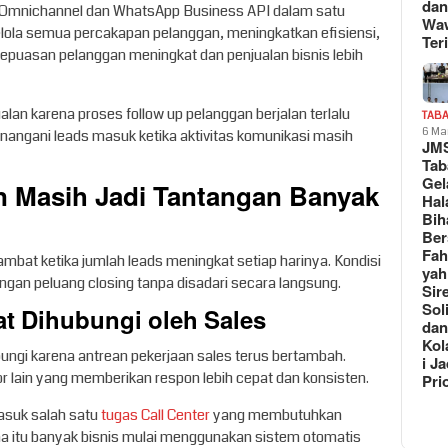
da
Omnichannel dan WhatsApp Business API dalam satu
Wa
ola semua percakapan pelanggan, meningkatkan efisiensi,
Teri
epuasan pelanggan meningkat dan penjualan bisnis lebih
lan karena proses follow up pelanggan berjalan terlalu
TAB
6 Ma
nangani leads masuk ketika aktivitas komunikasi masih
JM
Tab
Gel
n Masih Jadi Tantangan Banyak
Hal
Bih
Be
Fah
ambat ketika jumlah leads meningkat setiap harinya. Kondisi
yah
ngan peluang closing tanpa disadari secara langsung.
Sir
Sol
at Dihubungi oleh Sales
da
Kol
ungi karena antrean pekerjaan sales terus bertambah.
i Ja
r lain yang memberikan respon lebih cepat dan konsisten.
Pri
asuk salah satu
tugas Call Center
yang membutuhkan
ena itu banyak bisnis mulai menggunakan sistem otomatis