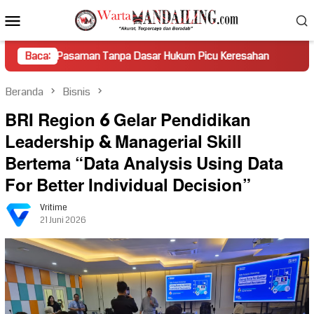
Loncat
Menu
ke
Mobile
konten
saman Tanpa Dasar Hukum Picu Keresahan
Baca:
Truk Miring Ham
Beranda
Bisnis
BRI Region 6 Gelar Pendidikan
Leadership & Managerial Skill
Bertema “Data Analysis Using Data
For Better Individual Decision”
Vritime
21 Juni 2026