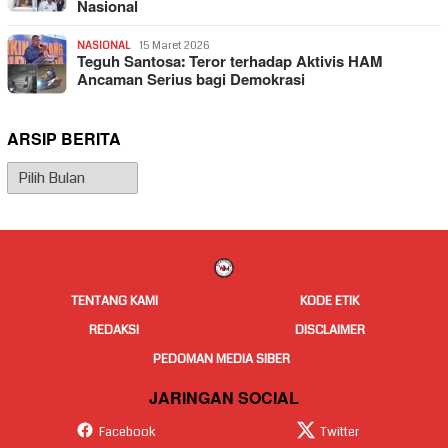
Nasional
NASIONAL
15 Maret 2026
Teguh Santosa: Teror terhadap Aktivis HAM
Ancaman Serius bagi Demokrasi
ARSIP BERITA
Arsip
Berita
TENTANG KAMI
KODE ETIK
REDAKSI
DISCLAIMER
PEDOMAN MEDIA SIBER
JARINGAN SOCIAL
Facebook
Twitter