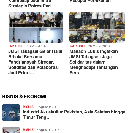
Kami Siap Jadi Mitra
Resepsi Pernikahan
Strategis Polres Pad…
TABAGSEL
26 Maret 2026
TABAGSEL
26 Maret 2026
JMSI Tabagsel Gelar Halal
Manaon Lubis Ingatkan
Bihalal Bersama
JMSI Tabagsel: Jaga
Fahdriansyah Siregar,
Solidaritas dalam
Soliditas dan Kolaborasi
Menghadapi Tantangan
Jadi Priori…
Pers
BISNIS & EKONOMI
BISNIS
8 Agustus 2026
Industri Akuakultur Pakistan, Asia Selatan hingga
Timur Teng…
BISNIS
8 Agustus 2026