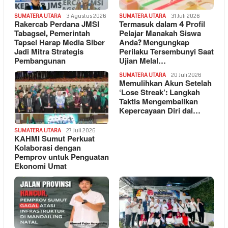
SUMATERA UTARA
3 Agustus 2026
SUMATERA UTARA
31 Juli 2026
Rakercab Perdana JMSI
Termasuk dalam 4 Profil
Tabagsel, Pemerintah
Pelajar Manakah Siswa
Tapsel Harap Media Siber
Anda? Mengungkap
Jadi Mitra Strategis
Perilaku Tersembunyi Saat
Pembangunan
Ujian Melal…
SUMATERA UTARA
20 Juli 2026
Memulihkan Akun Setelah
‘Lose Streak’: Langkah
Taktis Mengembalikan
Kepercayaan Diri dal…
SUMATERA UTARA
27 Juli 2026
KAHMI Sumut Perkuat
Kolaborasi dengan
Pemprov untuk Penguatan
Ekonomi Umat