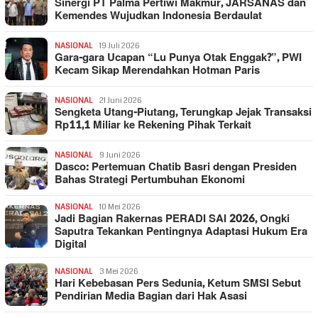
Sinergi PT Palma Pertiwi Makmur, JARSANAS dan
Kemendes Wujudkan Indonesia Berdaulat
NASIONAL
19 Juli 2026
Gara-gara Ucapan “Lu Punya Otak Enggak?”, PWI
Kecam Sikap Merendahkan Hotman Paris
NASIONAL
21 Juni 2026
Sengketa Utang-Piutang, Terungkap Jejak Transaksi
Rp11,1 Miliar ke Rekening Pihak Terkait
NASIONAL
9 Juni 2026
Dasco: Pertemuan Chatib Basri dengan Presiden
Bahas Strategi Pertumbuhan Ekonomi
NASIONAL
10 Mei 2026
Jadi Bagian Rakernas PERADI SAI 2026, Ongki
Saputra Tekankan Pentingnya Adaptasi Hukum Era
Digital
NASIONAL
3 Mei 2026
Hari Kebebasan Pers Sedunia, Ketum SMSI Sebut
Pendirian Media Bagian dari Hak Asasi