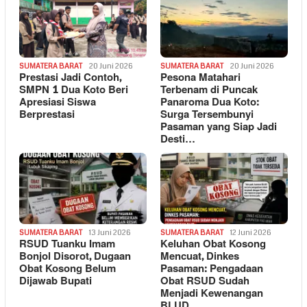
SUMATERA BARAT
20 Juni 2026
SUMATERA BARAT
20 Juni 2026
Prestasi Jadi Contoh,
Pesona Matahari
SMPN 1 Dua Koto Beri
Terbenam di Puncak
Apresiasi Siswa
Panaroma Dua Koto:
Berprestasi
Surga Tersembunyi
Pasaman yang Siap Jadi
Desti…
SUMATERA BARAT
13 Juni 2026
SUMATERA BARAT
12 Juni 2026
RSUD Tuanku Imam
Keluhan Obat Kosong
Bonjol Disorot, Dugaan
Mencuat, Dinkes
Obat Kosong Belum
Pasaman: Pengadaan
Dijawab Bupati
Obat RSUD Sudah
Menjadi Kewenangan
BLUD