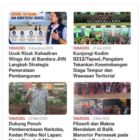
TABAGSEL
6 Agustus 2026
TABAGSEL
27 Juli 2026
Ucok Rizal: Kehadiran
Kunjungi Kodim
Wings Air di Bandara JHN
0212/Tapsel, Pangdam
Langkah Strategis
Tekankan Keseimbangan
Pemerataan
Siaga Tempur dan
Pembangunan
Wawasan Teritorial
TABAGSEL
20 Mei 2026
TABAGSEL
2 Mei 2026
Dukung Penuh
Filosofi dan Makna
Pemberantasan Narkoba,
Mendalam di Balik
Kedan Prabo Nol Lapan:
Manortor Parmasak pada