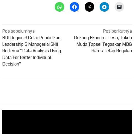
Navigasi
Pos sebelumnya
Pos berikutnya
pos
BRI Region 6 Gelar Pendidikan
Dukung Ekonomi Desa, Tokoh
Leadership & Managerial Skill
Muda Tapsel Tegaskan MBG
Bertema “Data Analysis Using
Harus Tetap Berjalan
Data For Better Individual
Decision”
Pemutar
Video