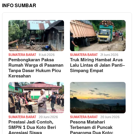
INFO SUMBAR
SUMATERA BARAT
11 Juli 2026
SUMATERA BARAT
21 Juni 2026
Pembongkaran Paksa
Truk Miring Hambat Arus
Rumah Warga di Pasaman
Lalu Lintas di Jalan Panti–
Tanpa Dasar Hukum Picu
Simpang Empat
Keresahan
SUMATERA BARAT
20 Juni 2026
SUMATERA BARAT
20 Juni 2026
Prestasi Jadi Contoh,
Pesona Matahari
SMPN 1 Dua Koto Beri
Terbenam di Puncak
Apresiasi Siswa
Panaroma Dua Koto: