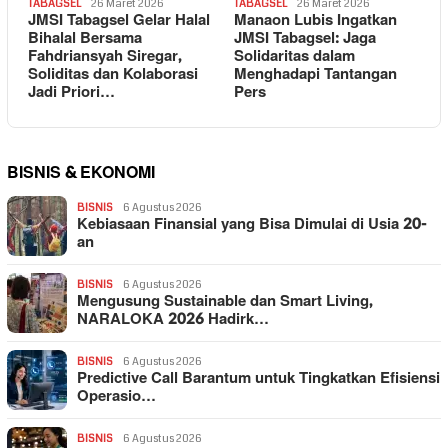
TABAGSEL
26 Maret 2026
TABAGSEL
26 Maret 2026
JMSI Tabagsel Gelar Halal
Manaon Lubis Ingatkan
Bihalal Bersama
JMSI Tabagsel: Jaga
Fahdriansyah Siregar,
Solidaritas dalam
Soliditas dan Kolaborasi
Menghadapi Tantangan
Jadi Priori…
Pers
BISNIS & EKONOMI
BISNIS
6 Agustus 2026
Kebiasaan Finansial yang Bisa Dimulai di Usia 20-
an
BISNIS
6 Agustus 2026
Mengusung Sustainable dan Smart Living,
NARALOKA 2026 Hadirk…
BISNIS
6 Agustus 2026
Predictive Call Barantum untuk Tingkatkan Efisiensi
Operasio…
BISNIS
6 Agustus 2026