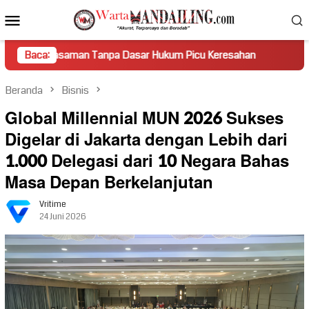
Loncat
Menu
ke
Mobile
konten
man Tanpa Dasar Hukum Picu Keresahan
Baca:
Truk Miring Hamba
Beranda
Bisnis
Global Millennial MUN 2026 Sukses
Digelar di Jakarta dengan Lebih dari
1.000 Delegasi dari 10 Negara Bahas
Masa Depan Berkelanjutan
Vritime
24 Juni 2026