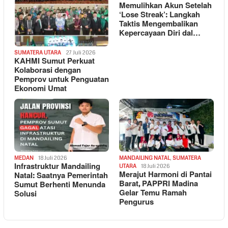
Memulihkan Akun Setelah
‘Lose Streak’: Langkah
Taktis Mengembalikan
Kepercayaan Diri dal…
SUMATERA UTARA
27 Juli 2026
KAHMI Sumut Perkuat
Kolaborasi dengan
Pemprov untuk Penguatan
Ekonomi Umat
MEDAN
18 Juli 2026
MANDAILING NATAL
,
SUMATERA
Infrastruktur Mandailing
UTARA
18 Juli 2026
Merajut Harmoni di Pantai
Natal: Saatnya Pemerintah
Barat, PAPPRI Madina
Sumut Berhenti Menunda
Gelar Temu Ramah
Solusi
Pengurus