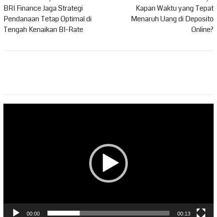
pos
BRI Finance Jaga Strategi
Kapan Waktu yang Tepat
Pendanaan Tetap Optimal di
Menaruh Uang di Deposito
Tengah Kenaikan BI-Rate
Online?
Pemutar
Video
00:00
00:13