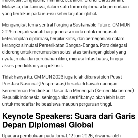
Indonesia, Singapura, Thailand, Lebanon, Brunei Darussalam,
Malaysia, dan lainnya, dalam satu forum diplomasi kepemudaan
yang berfokus pada isu-isu keberlanjutan global.
Mengangkat tema sentral Forging a Sustainable Future, GM MUN
2026 menjadi wadah bagi generasi muda untuk mengasah
keterampilan diplomasi, berpikir kritis, dan bernegosiasi dalam
kerangka simulasi Perserikatan Bangsa-Bangsa. Para delegasi
didorong untuk merumuskan solusi atas tantangan global yang
nyata, mulai dari perubahan iklim, migrasi lintas batas, hingga
akses pendidikan yang inklusif.
Tidak hanya itu, GM MUN 2026 juga telah dikurasi oleh Pusat
Prestasi Nasional (Puspresnas) berada di bawah naungan
Kementerian Pendidikan Dasar dan Menengah (Kemendikdasmen)
Republik Indonesia, sehingga nilai sertifikatnya akan lebih kuat
untuk mendaftar ke beasiswa maupun perguruan tinggi,
Keynote Speakers: Suara dari Garis
Depan Diplomasi Global
Upacara pembukaan pada Jumat, 12 Juni 2026, diwarnai oleh