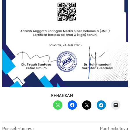
SEBARKAN
Navigasi
Pos sebelumnya
Pos berikutnya