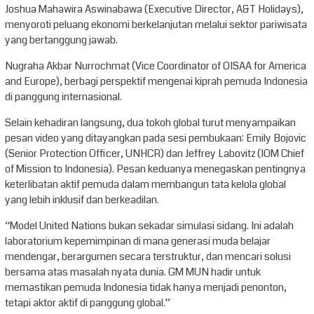
Joshua Mahawira Aswinabawa (Executive Director, A&T Holidays),
menyoroti peluang ekonomi berkelanjutan melalui sektor pariwisata
yang bertanggung jawab.
Nugraha Akbar Nurrochmat (Vice Coordinator of OISAA for America
and Europe), berbagi perspektif mengenai kiprah pemuda Indonesia
di panggung internasional.
Selain kehadiran langsung, dua tokoh global turut menyampaikan
pesan video yang ditayangkan pada sesi pembukaan: Emily Bojovic
(Senior Protection Officer, UNHCR) dan Jeffrey Labovitz (IOM Chief
of Mission to Indonesia). Pesan keduanya menegaskan pentingnya
keterlibatan aktif pemuda dalam membangun tata kelola global
yang lebih inklusif dan berkeadilan.
“Model United Nations bukan sekadar simulasi sidang. Ini adalah
laboratorium kepemimpinan di mana generasi muda belajar
mendengar, berargumen secara terstruktur, dan mencari solusi
bersama atas masalah nyata dunia. GM MUN hadir untuk
memastikan pemuda Indonesia tidak hanya menjadi penonton,
tetapi aktor aktif di panggung global.”