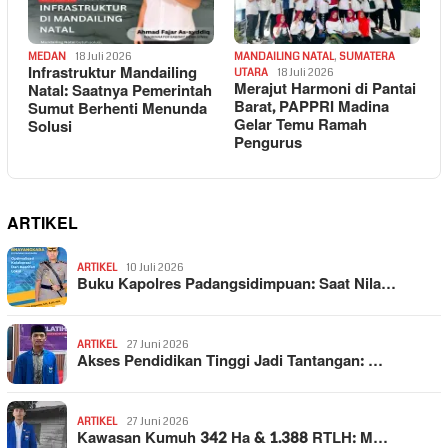
MEDAN
18 Juli 2026
MANDAILING NATAL
,
SUMATERA
Infrastruktur Mandailing
UTARA
18 Juli 2026
Merajut Harmoni di Pantai
Natal: Saatnya Pemerintah
Barat, PAPPRI Madina
Sumut Berhenti Menunda
Gelar Temu Ramah
Solusi
Pengurus
ARTIKEL
ARTIKEL
10 Juli 2026
Buku Kapolres Padangsidimpuan: Saat Nila…
ARTIKEL
27 Juni 2026
Akses Pendidikan Tinggi Jadi Tantangan: …
ARTIKEL
27 Juni 2026
Kawasan Kumuh 342 Ha & 1.388 RTLH: M…