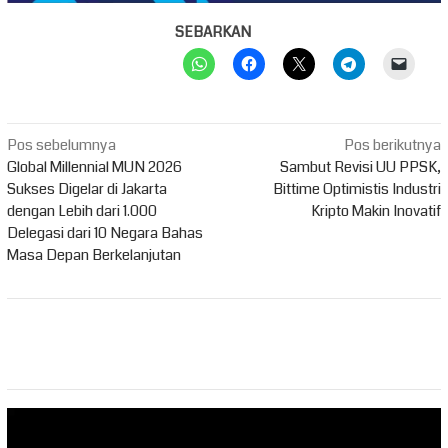
SEBARKAN
Navigasi
Pos sebelumnya
Pos berikutnya
pos
Global Millennial MUN 2026
Sambut Revisi UU PPSK,
Sukses Digelar di Jakarta
Bittime Optimistis Industri
dengan Lebih dari 1.000
Kripto Makin Inovatif
Delegasi dari 10 Negara Bahas
Masa Depan Berkelanjutan
Pemutar
Video