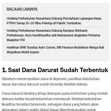
BACAAN LAINNYA
Holding Perkebunan Nusantara Dukung Penciptaan Lapangan Kerja,
PTPN I Serap 15–20 Ribu Pekerja di Pabrik Tembakau
Holding Perkebunan Nusantara Dukung Kampus Berbasis
Perkebunan, Arya Sandhiyudha Jadi Mahasiswa Angkatan Pertama
Magister ITSI
Hadirkan BRIF Sunday Auto Corner, BRI Finance Mudahkan Warga Bali
Wujudkan Mobil Impian
1. Saat Dana Darurat Sudah Terbentuk
Sebelum menempatkan dana di deposito, pastikan kebutuhan
dasar dan dana darurat sudah tersedia terlebih dahulu.
Dana darurat idealnya tetap disimpan pada instrumen yang mudah
diakses ketika terjadi kebutuhan mendesak. Setelah kebutuhan
likuiditas tersebut terpenuhi, sebagian dana yang belum akan
digunakan dalam waktu dekat dapat dipertimbangkan untuk