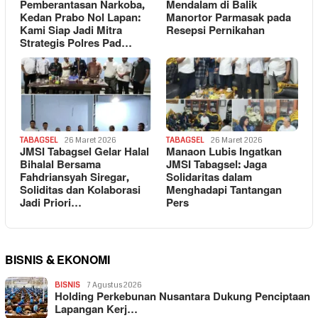
Pemberantasan Narkoba,
Mendalam di Balik
Kedan Prabo Nol Lapan:
Manortor Parmasak pada
Kami Siap Jadi Mitra
Resepsi Pernikahan
Strategis Polres Pad…
TABAGSEL
26 Maret 2026
TABAGSEL
26 Maret 2026
JMSI Tabagsel Gelar Halal
Manaon Lubis Ingatkan
Bihalal Bersama
JMSI Tabagsel: Jaga
Fahdriansyah Siregar,
Solidaritas dalam
Soliditas dan Kolaborasi
Menghadapi Tantangan
Jadi Priori…
Pers
BISNIS & EKONOMI
BISNIS
7 Agustus 2026
Holding Perkebunan Nusantara Dukung Penciptaan
Lapangan Kerj…