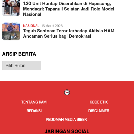
120 Unit Huntap Diserahkan di Hapesong,
Mendagri: Tapanuli Selatan Jadi Role Model
Nasional
NASIONAL
15 Maret 2026
Teguh Santosa: Teror terhadap Aktivis HAM
Ancaman Serius bagi Demokrasi
ARSIP BERITA
Arsip
Berita
TENTANG KAMI
KODE ETIK
REDAKSI
DISCLAIMER
PEDOMAN MEDIA SIBER
JARINGAN SOCIAL