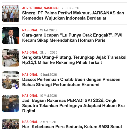
ADVERTORIAL
,
NASIONAL
25 Juli 2026
Sinergi PT Palma Pertiwi Makmur, JARSANAS dan
Kemendes Wujudkan Indonesia Berdaulat
NASIONAL
19 Juli 2026
Gara-gara Ucapan “Lu Punya Otak Enggak?”, PWI
Kecam Sikap Merendahkan Hotman Paris
NASIONAL
21 Juni 2026
Sengketa Utang-Piutang, Terungkap Jejak Transaksi
Rp11,1 Miliar ke Rekening Pihak Terkait
NASIONAL
9 Juni 2026
Dasco: Pertemuan Chatib Basri dengan Presiden
Bahas Strategi Pertumbuhan Ekonomi
NASIONAL
10 Mei 2026
Jadi Bagian Rakernas PERADI SAI 2026, Ongki
Saputra Tekankan Pentingnya Adaptasi Hukum Era
Digital
NASIONAL
3 Mei 2026
Hari Kebebasan Pers Sedunia, Ketum SMSI Sebut