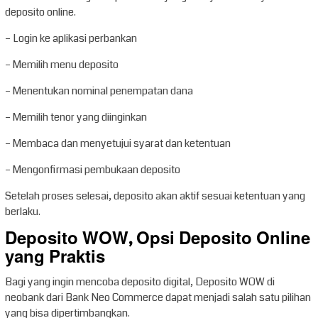
deposito online.
– Login ke aplikasi perbankan
– Memilih menu deposito
– Menentukan nominal penempatan dana
– Memilih tenor yang diinginkan
– Membaca dan menyetujui syarat dan ketentuan
– Mengonfirmasi pembukaan deposito
Setelah proses selesai, deposito akan aktif sesuai ketentuan yang
berlaku.
Deposito WOW, Opsi Deposito Online
yang Praktis
Bagi yang ingin mencoba deposito digital, Deposito WOW di
neobank dari Bank Neo Commerce dapat menjadi salah satu pilihan
yang bisa dipertimbangkan.