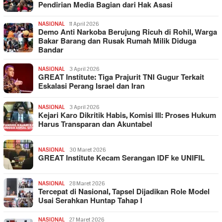
Pendirian Media Bagian dari Hak Asasi
NASIONAL
11 April 2026
Demo Anti Narkoba Berujung Ricuh di Rohil, Warga
Bakar Barang dan Rusak Rumah Milik Diduga
Bandar
NASIONAL
3 April 2026
GREAT Institute: Tiga Prajurit TNI Gugur Terkait
Eskalasi Perang Israel dan Iran
NASIONAL
3 April 2026
Kejari Karo Dikritik Habis, Komisi III: Proses Hukum
Harus Transparan dan Akuntabel
NASIONAL
30 Maret 2026
GREAT Institute Kecam Serangan IDF ke UNIFIL
NASIONAL
28 Maret 2026
Tercepat di Nasional, Tapsel Dijadikan Role Model
Usai Serahkan Huntap Tahap I
NASIONAL
27 Maret 2026