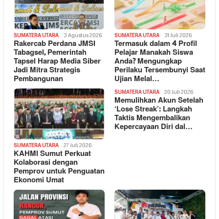
SUMATERA UTARA
3 Agustus 2026
SUMATERA UTARA
31 Juli 2026
Rakercab Perdana JMSI
Termasuk dalam 4 Profil
Tabagsel, Pemerintah
Pelajar Manakah Siswa
Tapsel Harap Media Siber
Anda? Mengungkap
Jadi Mitra Strategis
Perilaku Tersembunyi Saat
Pembangunan
Ujian Melal…
SUMATERA UTARA
20 Juli 2026
Memulihkan Akun Setelah
‘Lose Streak’: Langkah
Taktis Mengembalikan
Kepercayaan Diri dal…
SUMATERA UTARA
27 Juli 2026
KAHMI Sumut Perkuat
Kolaborasi dengan
Pemprov untuk Penguatan
Ekonomi Umat