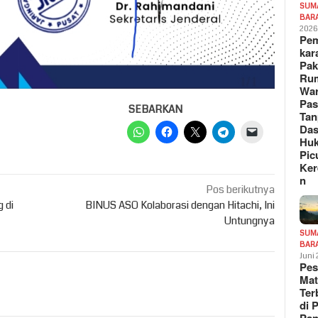
SUM
BAR
202
Pe
kar
Pak
Ru
War
Pa
SEBARKAN
Tan
Das
Hu
Pic
Ker
n
Pos berikutnya
 di
BINUS ASO Kolaborasi dengan Hitachi, Ini
Untungnya
SUM
BAR
Juni
Pe
Mat
Te
di 