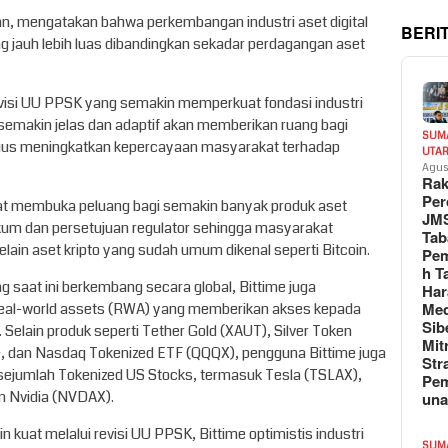
mn, mengatakan bahwa perkembangan industri aset digital
BERI
ng jauh lebih luas dibandingkan sekadar perdagangan aset
isi UU PPSK yang semakin memperkuat fondasi industri
g semakin jelas dan adaptif akan memberikan ruang bagi
SUM
igus meningkatkan kepercayaan masyarakat terhadap
UTA
Agus
Rak
Per
at membuka peluang bagi semakin banyak produk aset
JM
kum dan persetujuan regulator sehingga masyarakat
Tab
selain aset kripto yang sudah umum dikenal seperti Bitcoin.
Pem
h T
g saat ini berkembang secara global, Bittime juga
Har
Med
real-world assets (RWA) yang memberikan akses kepada
Sib
. Selain produk seperti Tether Gold (XAUT), Silver Token
Mit
 dan Nasdaq Tokenized ETF (QQQX), pengguna Bittime juga
Str
ejumlah Tokenized US Stocks, termasuk Tesla (TSLAX),
Pe
n Nvidia (NVDAX).
un
kuat melalui revisi UU PPSK, Bittime optimistis industri
SUM