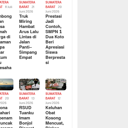
ATERA
SUMATERA
SUMATERA
AT
11 Juli
BARAT
21
BARAT
20
6
Juni 2026
Juni 2026
mbong
Truk
Prestasi
an
Miring
Jadi
sa
Hambat
Contoh,
mah
Arus Lalu
SMPN 1
ga di
Lintas di
Dua Koto
saman
Jalan
Beri
pa
Panti–
Apresiasi
ar
Simpang
Siswa
kum
Empat
Berpresta
u
si
esaha
ATERA
SUMATERA
SUMATERA
AT
20
BARAT
13
BARAT
12
 2026
Juni 2026
Juni 2026
sona
RSUD
Keluhan
ahari
Tuanku
Obat
rbenam
Imam
Kosong
Puncak
Bonjol
Mencuat,