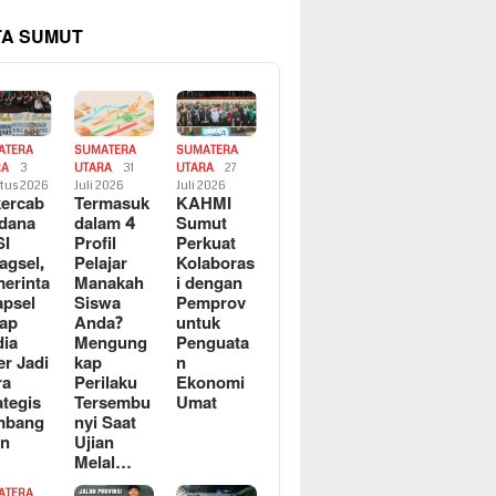
TA SUMUT
ATERA
SUMATERA
SUMATERA
RA
3
UTARA
31
UTARA
27
tus 2026
Juli 2026
Juli 2026
ercab
Termasuk
KAHMI
dana
dalam 4
Sumut
SI
Profil
Perkuat
agsel,
Pelajar
Kolaboras
erinta
Manakah
i dengan
apsel
Siswa
Pemprov
ap
Anda?
untuk
ia
Mengung
Penguata
er Jadi
kap
n
ra
Perilaku
Ekonomi
ategis
Tersembu
Umat
mbang
nyi Saat
an
Ujian
Melal…
ATERA