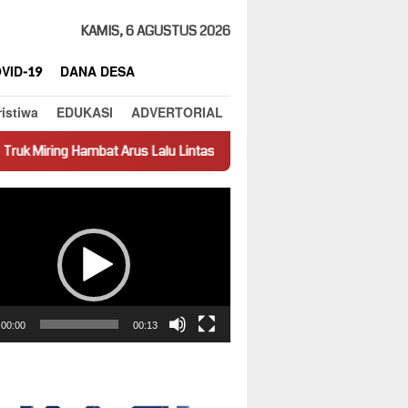
KAMIS, 6 AGUSTUS 2026
VID-19
DANA DESA
ristiwa
EDUKASI
ADVERTORIAL
mbat Arus Lalu Lintas di Jalan Panti–Simpang Empat
Prestasi
ar
00:00
00:13