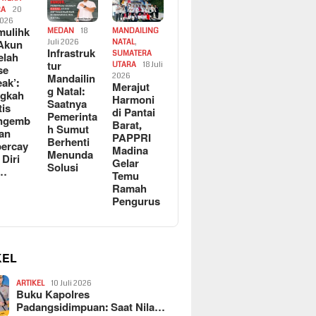
RA
20
2026
ulihk
MEDAN
18
MANDAILING
Akun
Juli 2026
NATAL
,
Infrastruk
SUMATERA
elah
tur
UTARA
18 Juli
se
Mandailin
2026
eak’:
Merajut
g Natal:
ngkah
Harmoni
Saatnya
tis
di Pantai
Pemerinta
ngemb
Barat,
h Sumut
kan
PAPPRI
Berhenti
ercay
Madina
Menunda
 Diri
Gelar
Solusi
l…
Temu
Ramah
Pengurus
KEL
ARTIKEL
10 Juli 2026
Buku Kapolres
Padangsidimpuan: Saat Nila…