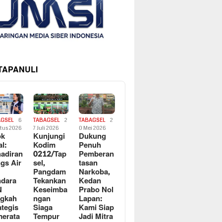
 TAPANULI
AGSEL
6
TABAGSEL
2
TABAGSEL
2
tus 2026
7 Juli 2026
0 Mei 2026
ok
Kunjungi
Dukung
al:
Kodim
Penuh
adiran
0212/Tap
Pemberan
gs Air
sel,
tasan
Pangdam
Narkoba,
dara
Tekankan
Kedan
N
Keseimba
Prabo Nol
ngkah
ngan
Lapan:
ategis
Siaga
Kami Siap
erata
Tempur
Jadi Mitra