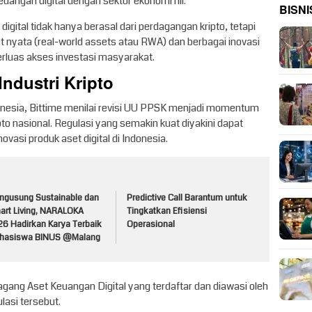
uangan digital dengan sektor ekonomi riil.
BISNI
digital tidak hanya berasal dari perdagangan kripto, tetapi
t nyata (real-world assets atau RWA) dan berbagai inovasi
rluas akses investasi masyarakat.
ndustri Kripto
donesia, Bittime menilai revisi UU PPSK menjadi momentum
to nasional. Regulasi yang semakin kuat diyakini dapat
vasi produk aset digital di Indonesia.
ngusung Sustainable dan
Predictive Call Barantum untuk
art Living, NARALOKA
Tingkatkan Efisiensi
26 Hadirkan Karya Terbaik
Operasional
hasiswa BINUS @Malang
gang Aset Keuangan Digital yang terdaftar dan diawasi oleh
lasi tersebut.