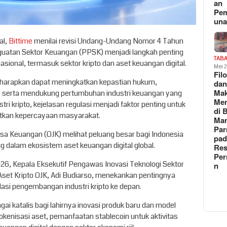
an
Pe
un
al,
Bittime
menilai revisi Undang-Undang Nomor 4 Tahun
atan Sektor Keuangan (PPSK) menjadi langkah penting
TAB
ional, termasuk sektor kripto dan aset keuangan digital.
Mei 
Fil
iharapkan dapat meningkatkan kepastian hukum,
da
Ma
s, serta mendukung pertumbuhan industri keuangan yang
Me
stri kripto, kejelasan regulasi menjadi faktor penting untuk
di 
atkan kepercayaan masyarakat.
Man
Pa
Jasa Keuangan (OJK) melihat peluang besar bagi Indonesia
pad
g dalam ekosistem aset keuangan digital global.
Res
Per
26, Kepala Eksekutif Pengawas Inovasi Teknologi Sektor
n
Aset Kripto OJK, Adi Budiarso, menekankan pentingnya
si pengembangan industri kripto ke depan.
ai katalis bagi lahirnya inovasi produk baru dan model
kenisasi aset, pemanfaatan stablecoin untuk aktivitas