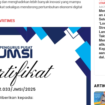
ng dan menghadirkan lebih banyak inovasi yang mampu
UTA
kat sekaligus mendorong pertumbuhan ekonomi digital
Juli 
Mem
an 
Set
VRITIMES
‘Lo
Str
La
Tak
Me
ali
Kep
aan
da
ARTI