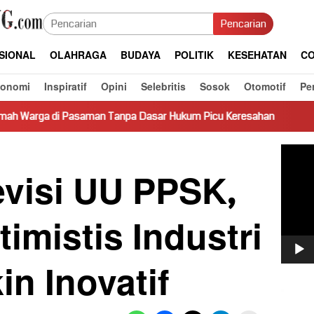
Pencarian
SIONAL
OLAHRAGA
BUDAYA
POLITIK
KESEHATAN
CO
konomi
Inspiratif
Opini
Selebritis
Sosok
Otomotif
Pe
asaman Tanpa Dasar Hukum Picu Keresahan
Truk Miring Ha
Pemut
Video
visi UU PPSK,
timistis Industri
in Inovatif