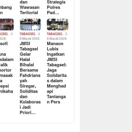
dan
Strategis
mbang
Wawasan
Polres
an
Teritorial
Pad…
AGSEL
2
TABAGSEL
2
TABAGSEL
2
2026
6 Maret 2026
6 Maret 2026
osofi
JMSI
Manaon
n
Tabagsel
Lubis
kna
Gelar
Ingatkan
ndalam
Halal
JMSI
Balik
Bihalal
Tabagsel:
ortor
Bersama
Jaga
rmasak
Fahdrians
Solidarita
a
yah
s dalam
epsi
Siregar,
Menghad
nikaha
Soliditas
api
dan
Tantanga
Kolaboras
n Pers
i Jadi
Priori…