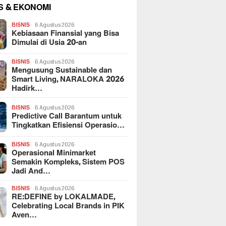
S & EKONOMI
BISNIS
6 Agustus 2026
Kebiasaan Finansial yang Bisa
Dimulai di Usia 20-an
BISNIS
6 Agustus 2026
Mengusung Sustainable dan
Smart Living, NARALOKA 2026
Hadirk…
BISNIS
6 Agustus 2026
Predictive Call Barantum untuk
Tingkatkan Efisiensi Operasio…
BISNIS
6 Agustus 2026
Operasional Minimarket
Semakin Kompleks, Sistem POS
Jadi And…
BISNIS
6 Agustus 2026
RE:DEFINE by LOKALMADE,
Celebrating Local Brands in PIK
Aven…