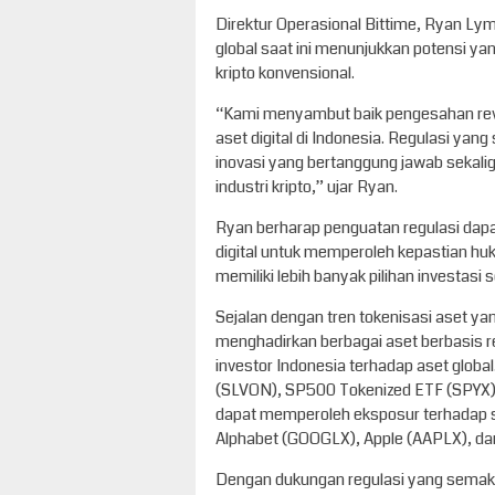
Direktur Operasional Bittime, Ryan Ly
global saat ini menunjukkan potensi ya
kripto konvensional.
“Kami menyambut baik pengesahan rev
aset digital di Indonesia. Regulasi yan
inovasi yang bertanggung jawab sekal
industri kripto,” ujar Ryan.
Ryan berharap penguatan regulasi dap
digital untuk memperoleh kepastian hu
memiliki lebih banyak pilihan investasi 
Sejalan dengan tren tokenisasi aset yan
menghadirkan berbagai aset berbasis 
investor Indonesia terhadap aset global
(SLVON), SP500 Tokenized ETF (SPYX),
dapat memperoleh eksposur terhadap s
Alphabet (GOOGLX), Apple (AAPLX), da
Dengan dukungan regulasi yang semakin 