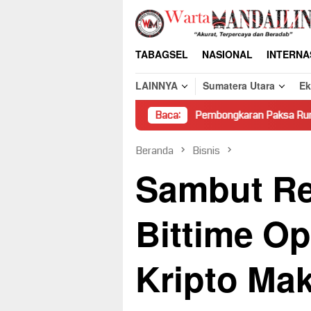
Loncat
ke
konten
TABAGSEL
NASIONAL
INTERNA
LAINNYA
Sumatera Utara
E
Pembongkaran Paksa Rumah Warga di P
Baca:
Beranda
Bisnis
Sambut Re
Bittime Op
Kripto Mak