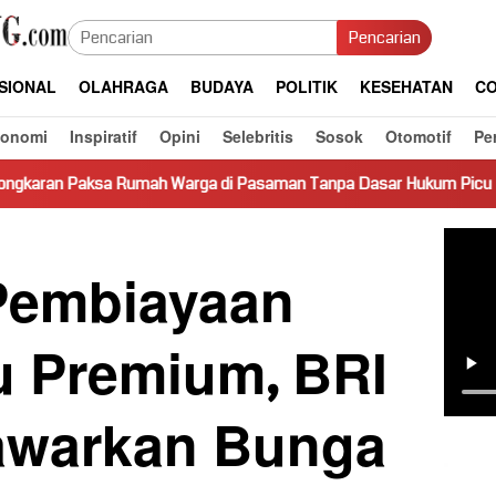
Pencarian
SIONAL
OLAHRAGA
BUDAYA
POLITIK
KESEHATAN
CO
konomi
Inspiratif
Opini
Selebritis
Sosok
Otomotif
Pe
ah Warga di Pasaman Tanpa Dasar Hukum Picu Keresahan
Pembiayaan
u Premium, BRI
awarkan Bunga