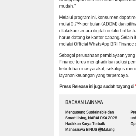
mudah.”
Melalui program ini, konsumen dapat 
mulai 0,7% per bulan (ADDM) dan pilih
dilakukan secara digital melalui briflas
harus datang ke kantor cabang. Selain 
melalui Official WhatsApp BRI Finance 
Sebagai perusahaan pembiayaan yang be
Finance terus menghadirkan solusi pem
kebutuhan masyarakat, sekaligus mendu
layanan keuangan yang terpercaya.
Press Release ini juga sudah tayang di
BACAAN LAINNYA
Mengusung Sustainable dan
Pre
Smart Living, NARALOKA 2026
unt
Hadirkan Karya Terbaik
Op
Mahasiswa BINUS @Malang