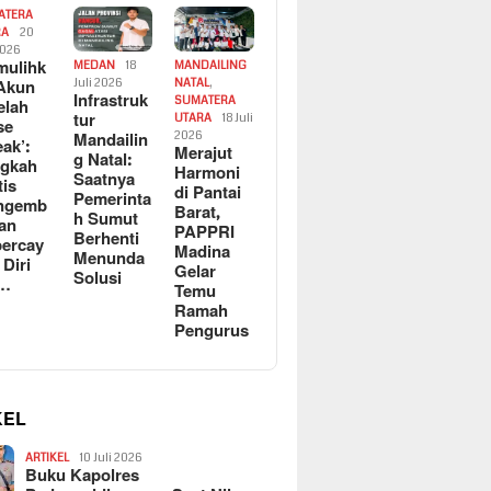
ATERA
RA
20
2026
ulihk
MEDAN
18
MANDAILING
Akun
Juli 2026
NATAL
,
Infrastruk
SUMATERA
elah
tur
UTARA
18 Juli
se
Mandailin
2026
eak’:
Merajut
g Natal:
ngkah
Harmoni
Saatnya
tis
di Pantai
Pemerinta
ngemb
Barat,
h Sumut
kan
PAPPRI
Berhenti
ercay
Madina
Menunda
 Diri
Gelar
Solusi
l…
Temu
Ramah
Pengurus
KEL
ARTIKEL
10 Juli 2026
Buku Kapolres