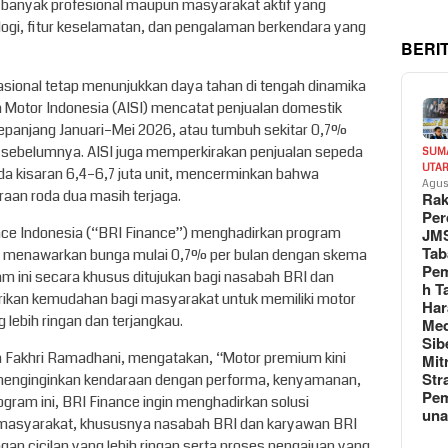
i banyak profesional maupun masyarakat aktif yang
ogi, fitur keselamatan, dan pengalaman berkendara yang
BERI
nasional tetap menunjukkan daya tahan di tengah dinamika
a Motor Indonesia (AISI) mencatat penjualan domestik
sepanjang Januari–Mei 2026, atau tumbuh sekitar 0,7%
 sebelumnya. AISI juga memperkirakan penjualan sepeda
SUM
UTA
a kisaran 6,4–6,7 juta unit, mencerminkan bahwa
Agus
aan roda dua masih terjaga.
Rak
Per
nance Indonesia (“BRI Finance”) menghadirkan program
JM
Tab
 menawarkan bunga mulai 0,7% per bulan dengan skema
Pem
m ini secara khusus ditujukan bagi nasabah BRI dan
h T
ikan kemudahan bagi masyarakat untuk memiliki motor
Har
ebih ringan dan terjangkau.
Med
Sib
ia Fakhri Ramadhani, mengatakan, “Motor premium kini
Mit
Str
 menginginkan kendaraan dengan performa, kenyamanan,
Pe
rogram ini, BRI Finance ingin menghadirkan solusi
un
 masyarakat, khususnya nasabah BRI dan karyawan BRI
gan cicilan yang lebih ringan serta proses pengajuan yang