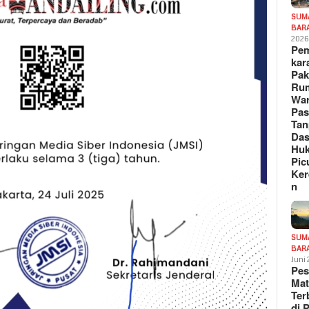
SUM
BAR
202
Pe
kar
Pak
Ru
War
Pa
Tan
Das
Hu
Pic
Ker
n
SUM
BAR
Juni
Pe
Mat
Te
di 