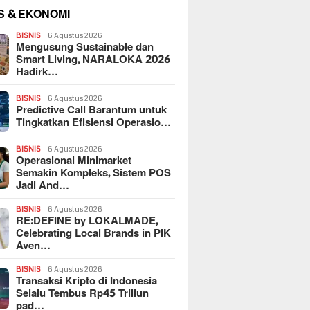
S & EKONOMI
BISNIS
6 Agustus 2026
Mengusung Sustainable dan
Smart Living, NARALOKA 2026
Hadirk…
BISNIS
6 Agustus 2026
Predictive Call Barantum untuk
Tingkatkan Efisiensi Operasio…
BISNIS
6 Agustus 2026
Operasional Minimarket
Semakin Kompleks, Sistem POS
Jadi And…
BISNIS
6 Agustus 2026
RE:DEFINE by LOKALMADE,
Celebrating Local Brands in PIK
Aven…
BISNIS
6 Agustus 2026
Transaksi Kripto di Indonesia
Selalu Tembus Rp45 Triliun
pad…