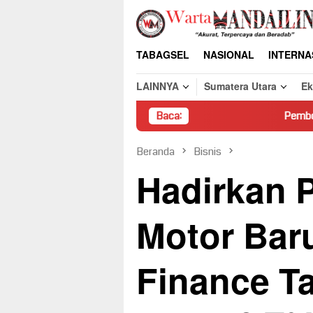
Loncat
ke
konten
TABAGSEL
NASIONAL
INTERNA
LAINNYA
Sumatera Utara
E
Baca:
Pembongkaran Paksa Rum
Beranda
Bisnis
Hadirkan 
Motor Bar
Finance T