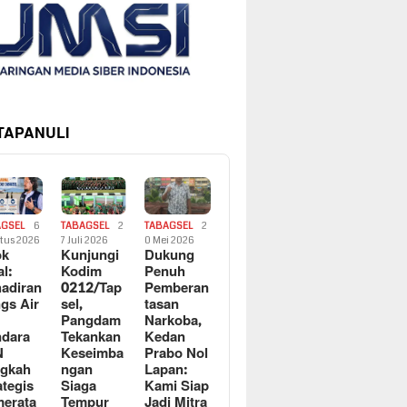
 TAPANULI
AGSEL
6
TABAGSEL
2
TABAGSEL
2
tus 2026
7 Juli 2026
0 Mei 2026
ok
Kunjungi
Dukung
al:
Kodim
Penuh
adiran
0212/Tap
Pemberan
gs Air
sel,
tasan
Pangdam
Narkoba,
dara
Tekankan
Kedan
N
Keseimba
Prabo Nol
ngkah
ngan
Lapan:
ategis
Siaga
Kami Siap
erata
Tempur
Jadi Mitra