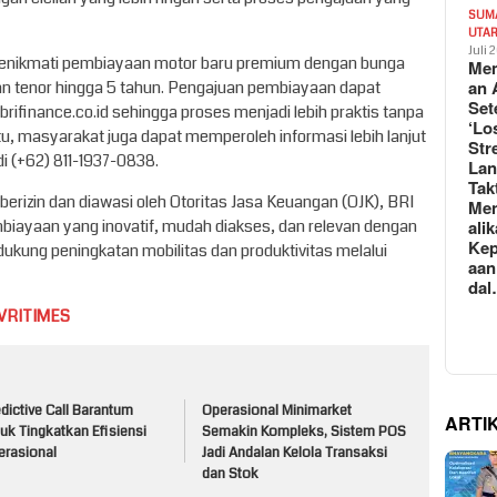
SUM
UTA
Juli 
menikmati pembiayaan motor baru premium dengan bunga
Mem
an 
an tenor hingga 5 tahun. Pengajuan pembiayaan dapat
Set
h.brifinance.co.id sehingga proses menjadi lebih praktis tanpa
‘Lo
itu, masyarakat juga dapat memperoleh informasi lebih lanjut
Str
di (+62) 811-1937-0838.
La
Tak
rizin dan diawasi oleh Otoritas Jasa Keuangan (OJK), BRI
Me
ali
biayaan yang inovatif, mudah diakses, dan relevan dengan
Kep
kung peningkatan mobilitas dan produktivitas melalui
aan
da
VRITIMES
dictive Call Barantum
Operasional Minimarket
ARTI
uk Tingkatkan Efisiensi
Semakin Kompleks, Sistem POS
erasional
Jadi Andalan Kelola Transaksi
dan Stok