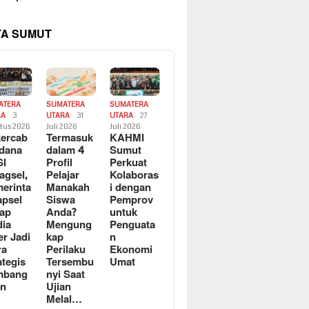
TA SUMUT
ATERA
SUMATERA
SUMATERA
RA
3
UTARA
31
UTARA
27
tus 2026
Juli 2026
Juli 2026
ercab
Termasuk
KAHMI
dana
dalam 4
Sumut
SI
Profil
Perkuat
agsel,
Pelajar
Kolaboras
erinta
Manakah
i dengan
apsel
Siswa
Pemprov
ap
Anda?
untuk
ia
Mengung
Penguata
er Jadi
kap
n
ra
Perilaku
Ekonomi
ategis
Tersembu
Umat
mbang
nyi Saat
an
Ujian
Melal…