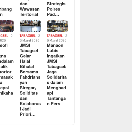
dan
Strategis
mbang
Wawasan
Polres
an
Teritorial
Pad…
AGSEL
2
TABAGSEL
2
TABAGSEL
2
2026
6 Maret 2026
6 Maret 2026
osofi
JMSI
Manaon
n
Tabagsel
Lubis
kna
Gelar
Ingatkan
ndalam
Halal
JMSI
Balik
Bihalal
Tabagsel:
ortor
Bersama
Jaga
rmasak
Fahdrians
Solidarita
a
yah
s dalam
epsi
Siregar,
Menghad
nikaha
Soliditas
api
dan
Tantanga
Kolaboras
n Pers
i Jadi
Priori…