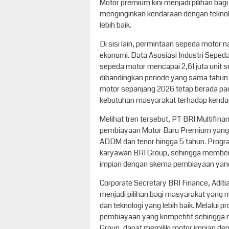
Motor premium kini menjadi pilihan bag
menginginkan kendaraan dengan teknol
lebih baik.
Di sisi lain, permintaan sepeda motor 
ekonomi. Data Asosiasi Industri Seped
sepeda motor mencapai 2,61 juta unit 
dibandingkan periode yang sama tahun
motor sepanjang 2026 tetap berada pad
kebutuhan masyarakat terhadap kendar
Melihat tren tersebut, PT BRI Multifi
pembiayaan Motor Baru Premium yang
ADDM dan tenor hingga 5 tahun. Progra
karyawan BRI Group, sehingga member
impian dengan skema pembiayaan yang l
Corporate Secretary BRI Finance, Adit
menjadi pilihan bagi masyarakat yang
dan teknologi yang lebih baik. Melalui p
pembiayaan yang kompetitif sehingga
Group, dapat memiliki motor impian den