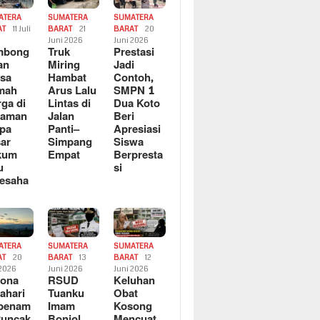
ATERA
SUMATERA
SUMATERA
AT
11 Juli
BARAT
21
BARAT
20
6
Juni 2026
Juni 2026
mbong
Truk
Prestasi
an
Miring
Jadi
sa
Hambat
Contoh,
mah
Arus Lalu
SMPN 1
ga di
Lintas di
Dua Koto
saman
Jalan
Beri
pa
Panti–
Apresiasi
ar
Simpang
Siswa
kum
Empat
Berpresta
u
si
esaha
ATERA
SUMATERA
SUMATERA
AT
20
BARAT
13
BARAT
12
 2026
Juni 2026
Juni 2026
sona
RSUD
Keluhan
ahari
Tuanku
Obat
rbenam
Imam
Kosong
Puncak
Bonjol
Mencuat,