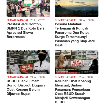
SUMATERA BARAT
20 Juni 2026
SUMATERA BARAT
20 Juni 2026
Prestasi Jadi Contoh,
Pesona Matahari
SMPN 1 Dua Koto Beri
Terbenam di Puncak
Apresiasi Siswa
Panaroma Dua Koto:
Berprestasi
Surga Tersembunyi
Pasaman yang Siap Jadi
Desti…
SUMATERA BARAT
13 Juni 2026
SUMATERA BARAT
12 Juni 2026
RSUD Tuanku Imam
Keluhan Obat Kosong
Bonjol Disorot, Dugaan
Mencuat, Dinkes
Obat Kosong Belum
Pasaman: Pengadaan
Dijawab Bupati
Obat RSUD Sudah
Menjadi Kewenangan
BLUD