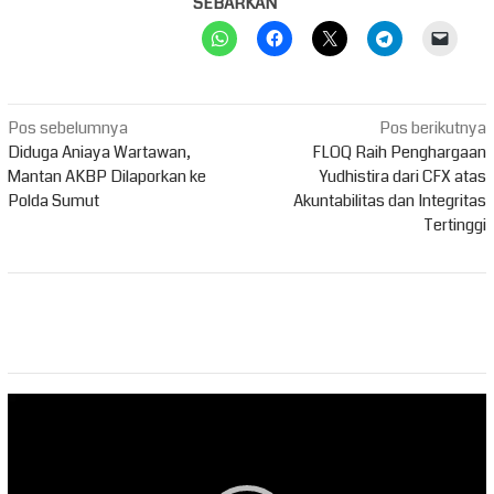
SEBARKAN
Navigasi
Pos sebelumnya
Pos berikutnya
pos
Diduga Aniaya Wartawan,
FLOQ Raih Penghargaan
Mantan AKBP Dilaporkan ke
Yudhistira dari CFX atas
Polda Sumut
Akuntabilitas dan Integritas
Tertinggi
Pemutar
Video