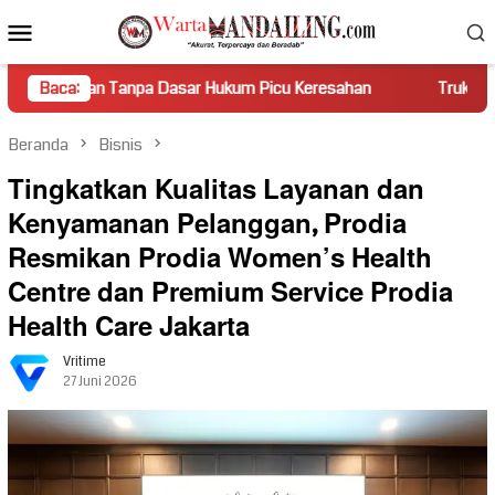
Loncat
Menu
ke
Mobile
konten
npa Dasar Hukum Picu Keresahan
Baca:
Truk Miring Hambat Arus 
Beranda
Bisnis
Tingkatkan Kualitas Layanan dan
Kenyamanan Pelanggan, Prodia
Resmikan Prodia Women’s Health
Centre dan Premium Service Prodia
Health Care Jakarta
Vritime
27 Juni 2026