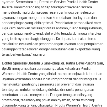
nyaman. Sementara itu, Premium Service Prodia Health Center
Jakarta, kami merancang setiap touchpoint layanan secara
menyeluruh, mulai dari proses reservasi hingga penyelesaian
layanan, dengan mengutamakan kemudahan alur layanan dan
pendampingan yang lebih optimal. Pendekatan personalized care
juga kami hadirkan melalui prioritas antrean, ruang tunggu khusus,
pendampingan end-to-end, slot waktu terjadwal, hingga interaksi
yang lebih nyaman bagi pelanggan. Ke depan, kami akan terus
melakukan evaluasi dan pengembangan layanan agar pengalaman
pelanggan tetap relevan dengan kebutuhan dan ekspektasi yang
terus berkembang,” ujarnya.
Dokter Spesialis Obstetri & Ginekologi, dr. Ratna Dewi Puspita Sari,
Sp.OG
menyampaikan apresiasinya atas kehadiran Prodia
Women’s Health Centre yang dinilai mampu menjawab kebutuhan
layanan kesehatan secara lebih komprehensif dan terintegrasi. Ia
menekankan pentingnya pemeriksaan preventif dan layanan
terintegrasi untuk mendukung deteksi dini serta penanganan
kesehatan secara menyeluruh. Dengan tenaga medis yang
profesional, fasilitas yang privat dan nyaman, serta teknologi
diagnostik yang terkini, diharapkan Prodia Women’s Health Centre