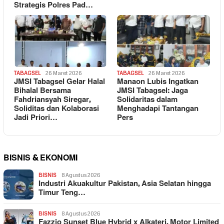
Strategis Polres Pad…
TABAGSEL
26 Maret 2026
TABAGSEL
26 Maret 2026
JMSI Tabagsel Gelar Halal
Manaon Lubis Ingatkan
Bihalal Bersama
JMSI Tabagsel: Jaga
Fahdriansyah Siregar,
Solidaritas dalam
Soliditas dan Kolaborasi
Menghadapi Tantangan
Jadi Priori…
Pers
BISNIS & EKONOMI
BISNIS
8 Agustus 2026
Industri Akuakultur Pakistan, Asia Selatan hingga
Timur Teng…
BISNIS
8 Agustus 2026
Fazzio Sunset Blue Hybrid x Alkateri, Motor Limited