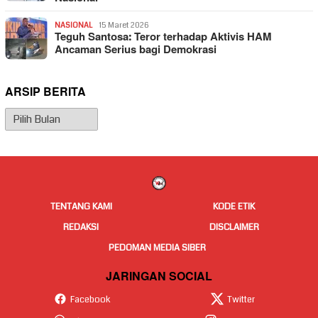
NASIONAL
15 Maret 2026
Teguh Santosa: Teror terhadap Aktivis HAM
Ancaman Serius bagi Demokrasi
ARSIP BERITA
Arsip
Berita
TENTANG KAMI
KODE ETIK
REDAKSI
DISCLAIMER
PEDOMAN MEDIA SIBER
JARINGAN SOCIAL
Facebook
Twitter