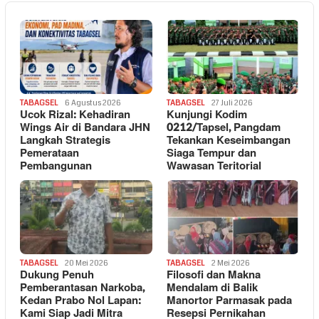
TABAGSEL
6 Agustus 2026
TABAGSEL
27 Juli 2026
Ucok Rizal: Kehadiran
Kunjungi Kodim
Wings Air di Bandara JHN
0212/Tapsel, Pangdam
Langkah Strategis
Tekankan Keseimbangan
Pemerataan
Siaga Tempur dan
Pembangunan
Wawasan Teritorial
TABAGSEL
20 Mei 2026
TABAGSEL
2 Mei 2026
Dukung Penuh
Filosofi dan Makna
Pemberantasan Narkoba,
Mendalam di Balik
Kedan Prabo Nol Lapan:
Manortor Parmasak pada
Kami Siap Jadi Mitra
Resepsi Pernikahan