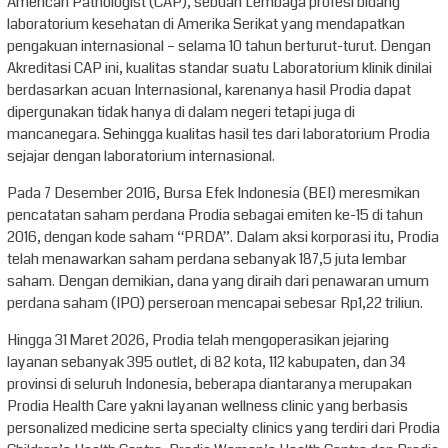
American Pathologist (CAP), sebuah Lembaga profesi bidang
laboratorium kesehatan di Amerika Serikat yang mendapatkan
pengakuan internasional – selama 10 tahun berturut-turut. Dengan
Akreditasi CAP ini, kualitas standar suatu Laboratorium klinik dinilai
berdasarkan acuan Internasional, karenanya hasil Prodia dapat
dipergunakan tidak hanya di dalam negeri tetapi juga di
mancanegara. Sehingga kualitas hasil tes dari laboratorium Prodia
sejajar dengan laboratorium internasional.
Pada 7 Desember 2016, Bursa Efek Indonesia (BEI) meresmikan
pencatatan saham perdana Prodia sebagai emiten ke-15 di tahun
2016, dengan kode saham “PRDA”. Dalam aksi korporasi itu, Prodia
telah menawarkan saham perdana sebanyak 187,5 juta lembar
saham. Dengan demikian, dana yang diraih dari penawaran umum
perdana saham (IPO) perseroan mencapai sebesar Rp1,22 triliun.
Hingga 31 Maret 2026, Prodia telah mengoperasikan jejaring
layanan sebanyak 395 outlet, di 82 kota, 112 kabupaten, dan 34
provinsi di seluruh Indonesia, beberapa diantaranya merupakan
Prodia Health Care yakni layanan wellness clinic yang berbasis
personalized medicine serta specialty clinics yang terdiri dari Prodia