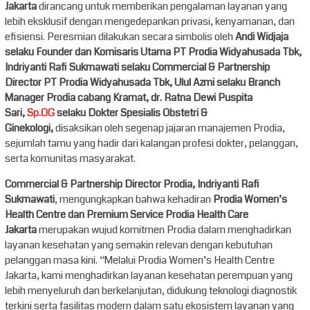
Jakarta
dirancang untuk memberikan pengalaman layanan yang
lebih eksklusif dengan mengedepankan privasi, kenyamanan, dan
efisiensi. Peresmian dilakukan secara simbolis oleh
Andi Widjaja
selaku Founder dan Komisaris Utama PT Prodia Widyahusada Tbk,
Indriyanti Rafi Sukmawati selaku Commercial & Partnership
Director PT Prodia Widyahusada Tbk, Ulul Azmi selaku Branch
Manager Prodia cabang Kramat, dr. Ratna Dewi Puspita
Sari,
Sp.OG
selaku Dokter Spesialis Obstetri &
Ginekologi,
disaksikan oleh segenap jajaran manajemen Prodia,
sejumlah tamu yang hadir dari kalangan profesi dokter, pelanggan,
serta komunitas masyarakat.
Commercial & Partnership Director Prodia, Indriyanti Rafi
Sukmawati
, mengungkapkan bahwa kehadiran
Prodia Women’s
Health Centre dan Premium Service Prodia Health Care
Jakarta
merupakan wujud komitmen Prodia dalam menghadirkan
layanan kesehatan yang semakin relevan dengan kebutuhan
pelanggan masa kini. “Melalui Prodia Women’s Health Centre
Jakarta, kami menghadirkan layanan kesehatan perempuan yang
lebih menyeluruh dan berkelanjutan, didukung teknologi diagnostik
terkini serta fasilitas modern dalam satu ekosistem layanan yang