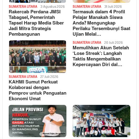
SUMATERA UTARA
3 Agustus 2026
SUMATERA UTARA
31 Juli 2026
Rakercab Perdana JMSI
Termasuk dalam 4 Profil
Tabagsel, Pemerintah
Pelajar Manakah Siswa
Tapsel Harap Media Siber
Anda? Mengungkap
Jadi Mitra Strategis
Perilaku Tersembunyi Saat
Pembangunan
Ujian Melal…
SUMATERA UTARA
20 Juli 2026
Memulihkan Akun Setelah
‘Lose Streak’: Langkah
Taktis Mengembalikan
Kepercayaan Diri dal…
SUMATERA UTARA
27 Juli 2026
KAHMI Sumut Perkuat
Kolaborasi dengan
Pemprov untuk Penguatan
Ekonomi Umat