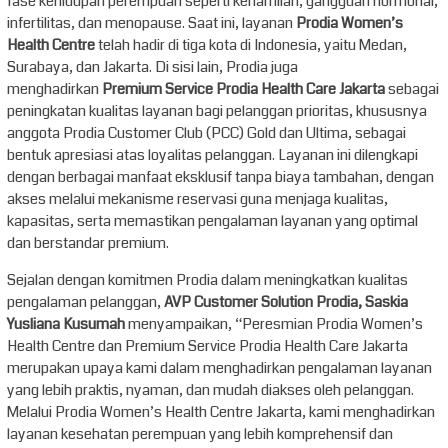
fase kehidupan perempuan seperti kehamilan, gangguan hormonal,
infertilitas, dan menopause. Saat ini, layanan
Prodia Women’s
Health Centre
telah hadir di tiga kota di Indonesia, yaitu Medan,
Surabaya, dan Jakarta. Di sisi lain, Prodia juga
menghadirkan
Premium Service Prodia Health Care Jakarta
sebagai
peningkatan kualitas layanan bagi pelanggan prioritas, khususnya
anggota Prodia Customer Club (PCC) Gold dan Ultima, sebagai
bentuk apresiasi atas loyalitas pelanggan. Layanan ini dilengkapi
dengan berbagai manfaat eksklusif tanpa biaya tambahan, dengan
akses melalui mekanisme reservasi guna menjaga kualitas,
kapasitas, serta memastikan pengalaman layanan yang optimal
dan berstandar premium.
Sejalan dengan komitmen Prodia dalam meningkatkan kualitas
pengalaman pelanggan,
AVP Customer Solution Prodia, Saskia
Yusliana Kusumah
menyampaikan, “Peresmian Prodia Women’s
Health Centre dan Premium Service Prodia Health Care Jakarta
merupakan upaya kami dalam menghadirkan pengalaman layanan
yang lebih praktis, nyaman, dan mudah diakses oleh pelanggan.
Melalui Prodia Women’s Health Centre Jakarta, kami menghadirkan
layanan kesehatan perempuan yang lebih komprehensif dan