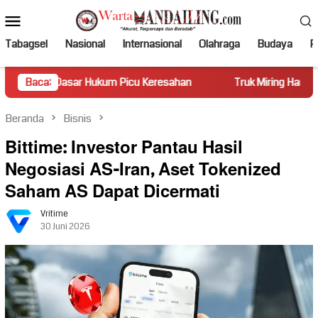
Loncat
Menu
ke
Mobile
konten
Tabagsel
Nasional
Internasional
Olahraga
Budaya
Po
r Hukum Picu Keresahan
Baca:
Truk Miring Hambat Arus Lalu Lint
Beranda
Bisnis
Bittime: Investor Pantau Hasil
Negosiasi AS-Iran, Aset Tokenized
Saham AS Dapat Dicermati
Vritime
30 Juni 2026