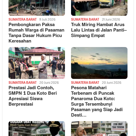
SUMATERA BARAT
11 Juli 2026
SUMATERA BARAT
21 Juni 2026
Pembongkaran Paksa
Truk Miring Hambat Arus
Rumah Warga di Pasaman
Lalu Lintas di Jalan Panti–
Tanpa Dasar Hukum Picu
Simpang Empat
Keresahan
SUMATERA BARAT
20 Juni 2026
SUMATERA BARAT
20 Juni 2026
Prestasi Jadi Contoh,
Pesona Matahari
SMPN 1 Dua Koto Beri
Terbenam di Puncak
Apresiasi Siswa
Panaroma Dua Koto:
Berprestasi
Surga Tersembunyi
Pasaman yang Siap Jadi
Desti…