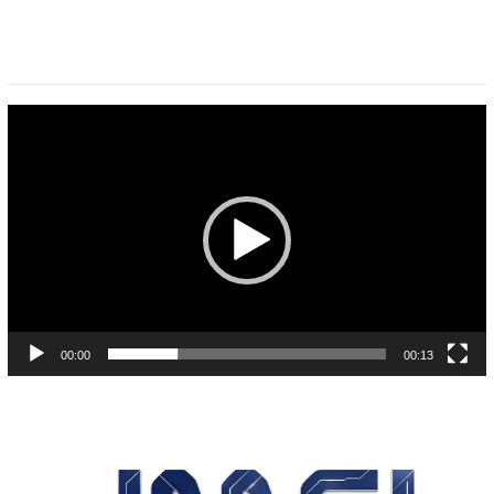
Pemutar
Video
00:00
00:13