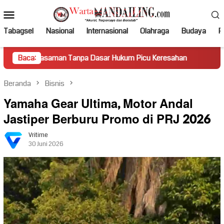
Loncat
Menu
ke
Mobile
konten
Tabagsel
Nasional
Internasional
Olahraga
Budaya
Po
n Tanpa Dasar Hukum Picu Keresahan
Baca:
Truk Miring Hambat 
Beranda
Bisnis
Yamaha Gear Ultima, Motor Andal
Jastiper Berburu Promo di PRJ 2026
Vritime
30 Juni 2026