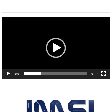
Pemutar
Video
00:00
00:13