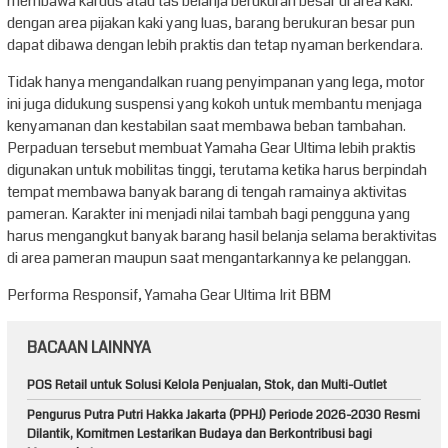
membawa kardus atau tas belanja berukuran besar di area kaki.
dengan area pijakan kaki yang luas, barang berukuran besar pun
dapat dibawa dengan lebih praktis dan tetap nyaman berkendara.
Tidak hanya mengandalkan ruang penyimpanan yang lega, motor
ini juga didukung suspensi yang kokoh untuk membantu menjaga
kenyamanan dan kestabilan saat membawa beban tambahan.
Perpaduan tersebut membuat Yamaha Gear Ultima lebih praktis
digunakan untuk mobilitas tinggi, terutama ketika harus berpindah
tempat membawa banyak barang di tengah ramainya aktivitas
pameran. Karakter ini menjadi nilai tambah bagi pengguna yang
harus mengangkut banyak barang hasil belanja selama beraktivitas
di area pameran maupun saat mengantarkannya ke pelanggan.
Performa Responsif, Yamaha Gear Ultima Irit BBM
BACAAN LAINNYA
POS Retail untuk Solusi Kelola Penjualan, Stok, dan Multi-Outlet
Pengurus Putra Putri Hakka Jakarta (PPHJ) Periode 2026-2030 Resmi
Dilantik, Komitmen Lestarikan Budaya dan Berkontribusi bagi