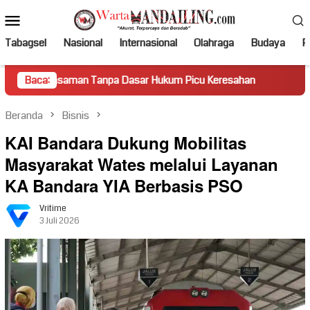
Loncat
Menu
ke
Mobile
konten
Tabagsel
Nasional
Internasional
Olahraga
Budaya
Po
an Tanpa Dasar Hukum Picu Keresahan
Baca:
Truk Miring Hambat
Beranda
Bisnis
KAI Bandara Dukung Mobilitas
Masyarakat Wates melalui Layanan
KA Bandara YIA Berbasis PSO
Vritime
3 Juli 2026