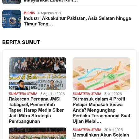
Masyarakat Lewat Khit…
BISNIS
8 Agustus 2026
Industri Akuakultur Pakistan, Asia Selatan hingga
Timur Teng…
BERITA SUMUT
SUMATERA UTARA
3 Agustus 2026
SUMATERA UTARA
31 Juli 2026
Rakercab Perdana JMSI
Termasuk dalam 4 Profil
Tabagsel, Pemerintah
Pelajar Manakah Siswa
Tapsel Harap Media Siber
Anda? Mengungkap
Jadi Mitra Strategis
Perilaku Tersembunyi Saat
Pembangunan
Ujian Melal…
SUMATERA UTARA
20 Juli 2026
Memulihkan Akun Setelah