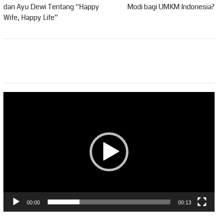
dan Ayu Dewi Tentang “Happy
Modi bagi UMKM Indonesia?
Wife, Happy Life”
Pemutar
Video
00:00
00:13