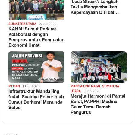
‘Lose Streak’: Langkah
Taktis Mengembalikan
Kepercayaan Diri dal…
SUMATERA UTARA
27 Juli 2026
KAHMI Sumut Perkuat
Kolaborasi dengan
Pemprov untuk Penguatan
Ekonomi Umat
MEDAN
18 Juli 2026
MANDAILING NATAL
,
SUMATERA
Infrastruktur Mandailing
UTARA
18 Juli 2026
Merajut Harmoni di Pantai
Natal: Saatnya Pemerintah
Barat, PAPPRI Madina
Sumut Berhenti Menunda
Gelar Temu Ramah
Solusi
Pengurus