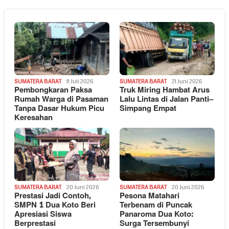
SUMATERA BARAT
11 Juli 2026
SUMATERA BARAT
21 Juni 2026
Pembongkaran Paksa
Truk Miring Hambat Arus
Rumah Warga di Pasaman
Lalu Lintas di Jalan Panti–
Tanpa Dasar Hukum Picu
Simpang Empat
Keresahan
SUMATERA BARAT
20 Juni 2026
SUMATERA BARAT
20 Juni 2026
Prestasi Jadi Contoh,
Pesona Matahari
SMPN 1 Dua Koto Beri
Terbenam di Puncak
Apresiasi Siswa
Panaroma Dua Koto:
Berprestasi
Surga Tersembunyi