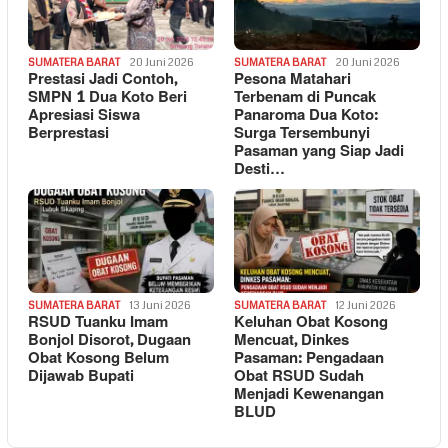
SUMATERA BARAT
20 Juni 2026
SUMATERA BARAT
20 Juni 2026
Prestasi Jadi Contoh,
Pesona Matahari
SMPN 1 Dua Koto Beri
Terbenam di Puncak
Apresiasi Siswa
Panaroma Dua Koto:
Berprestasi
Surga Tersembunyi
Pasaman yang Siap Jadi
Desti…
SUMATERA BARAT
13 Juni 2026
SUMATERA BARAT
12 Juni 2026
RSUD Tuanku Imam
Keluhan Obat Kosong
Bonjol Disorot, Dugaan
Mencuat, Dinkes
Obat Kosong Belum
Pasaman: Pengadaan
Dijawab Bupati
Obat RSUD Sudah
Menjadi Kewenangan
BLUD