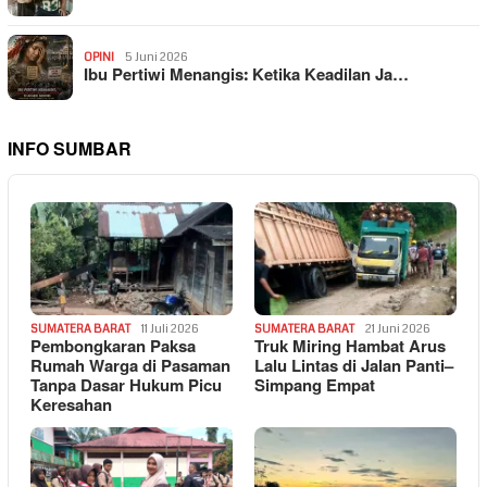
OPINI
5 Juni 2026
Ibu Pertiwi Menangis: Ketika Keadilan Ja…
INFO SUMBAR
SUMATERA BARAT
11 Juli 2026
SUMATERA BARAT
21 Juni 2026
Pembongkaran Paksa
Truk Miring Hambat Arus
Rumah Warga di Pasaman
Lalu Lintas di Jalan Panti–
Tanpa Dasar Hukum Picu
Simpang Empat
Keresahan