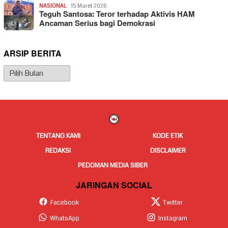
NASIONAL
15 Maret 2026
Teguh Santosa: Teror terhadap Aktivis HAM
Ancaman Serius bagi Demokrasi
ARSIP BERITA
Arsip
Berita
TENTANG KAMI
KODE ETIK
REDAKSI
DISCLAIMER
PEDOMAN MEDIA SIBER
JARINGAN SOCIAL
Facebook
Twitter
WhatsApp
Instagram