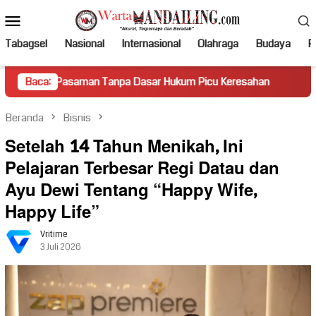
Loncat
Menu
ke
Mobile
konten
Tabagsel
Nasional
Internasional
Olahraga
Budaya
Po
saman Tanpa Dasar Hukum Picu Keresahan
Baca:
Truk Miring Ham
Beranda
Bisnis
Setelah 14 Tahun Menikah, Ini
Pelajaran Terbesar Regi Datau dan
Ayu Dewi Tentang “Happy Wife,
Happy Life”
Vritime
3 Juli 2026