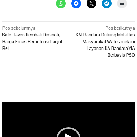
Navigasi
Pos sebelumnya
Pos berikutnya
pos
Safe Haven Kembali Diminati,
KAI Bandara Dukung Mobilitas
Harga Emas Berpotensi Lanjut
Masyarakat Wates melalui
Reli
Layanan KA Bandara YIA
Berbasis PSO
Pemutar
Video