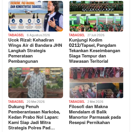
TABAGSEL
6 Agustus 2026
TABAGSEL
27 Juli 2026
Ucok Rizal: Kehadiran
Kunjungi Kodim
Wings Air di Bandara JHN
0212/Tapsel, Pangdam
Langkah Strategis
Tekankan Keseimbangan
Pemerataan
Siaga Tempur dan
Pembangunan
Wawasan Teritorial
TABAGSEL
20 Mei 2026
TABAGSEL
2 Mei 2026
Dukung Penuh
Filosofi dan Makna
Pemberantasan Narkoba,
Mendalam di Balik
Kedan Prabo Nol Lapan:
Manortor Parmasak pada
Kami Siap Jadi Mitra
Resepsi Pernikahan
Strategis Polres Pad…