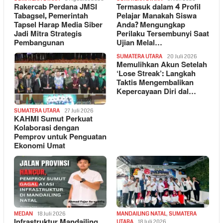
Rakercab Perdana JMSI
Termasuk dalam 4 Profil
Tabagsel, Pemerintah
Pelajar Manakah Siswa
Tapsel Harap Media Siber
Anda? Mengungkap
Jadi Mitra Strategis
Perilaku Tersembunyi Saat
Pembangunan
Ujian Melal…
SUMATERA UTARA
20 Juli 2026
Memulihkan Akun Setelah
‘Lose Streak’: Langkah
Taktis Mengembalikan
Kepercayaan Diri dal…
SUMATERA UTARA
27 Juli 2026
KAHMI Sumut Perkuat
Kolaborasi dengan
Pemprov untuk Penguatan
Ekonomi Umat
MEDAN
18 Juli 2026
MANDAILING NATAL
,
SUMATERA
Infrastruktur Mandailing
UTARA
18 Juli 2026