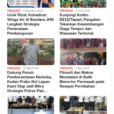
TABAGSEL
6 Agustus 2026
TABAGSEL
27 Juli 2026
Ucok Rizal: Kehadiran
Kunjungi Kodim
Wings Air di Bandara JHN
0212/Tapsel, Pangdam
Langkah Strategis
Tekankan Keseimbangan
Pemerataan
Siaga Tempur dan
Pembangunan
Wawasan Teritorial
TABAGSEL
20 Mei 2026
TABAGSEL
2 Mei 2026
Dukung Penuh
Filosofi dan Makna
Pemberantasan Narkoba,
Mendalam di Balik
Kedan Prabo Nol Lapan:
Manortor Parmasak pada
Kami Siap Jadi Mitra
Resepsi Pernikahan
Strategis Polres Pad…