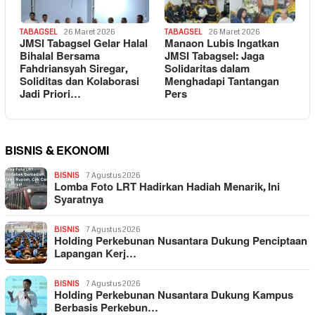
TABAGSEL
26 Maret 2026
TABAGSEL
26 Maret 2026
JMSI Tabagsel Gelar Halal
Manaon Lubis Ingatkan
Bihalal Bersama
JMSI Tabagsel: Jaga
Fahdriansyah Siregar,
Solidaritas dalam
Soliditas dan Kolaborasi
Menghadapi Tantangan
Jadi Priori…
Pers
BISNIS & EKONOMI
BISNIS
7 Agustus 2026
Lomba Foto LRT Hadirkan Hadiah Menarik, Ini
Syaratnya
BISNIS
7 Agustus 2026
Holding Perkebunan Nusantara Dukung Penciptaan
Lapangan Kerj…
BISNIS
7 Agustus 2026
Holding Perkebunan Nusantara Dukung Kampus
Berbasis Perkebun…