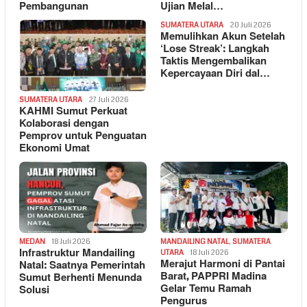
Pembangunan
Ujian Melal…
SUMATERA UTARA
20 Juli 2026
Memulihkan Akun Setelah
‘Lose Streak’: Langkah
Taktis Mengembalikan
Kepercayaan Diri dal…
SUMATERA UTARA
27 Juli 2026
KAHMI Sumut Perkuat
Kolaborasi dengan
Pemprov untuk Penguatan
Ekonomi Umat
MEDAN
18 Juli 2026
MANDAILING NATAL
,
SUMATERA
Infrastruktur Mandailing
UTARA
18 Juli 2026
Merajut Harmoni di Pantai
Natal: Saatnya Pemerintah
Barat, PAPPRI Madina
Sumut Berhenti Menunda
Gelar Temu Ramah
Solusi
Pengurus