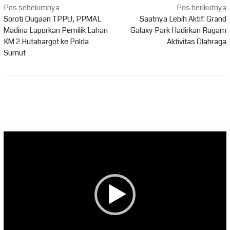
Navigasi
Pos sebelumnya
Pos berikutnya
pos
Soroti Dugaan TPPU, PPMAL
Saatnya Lebih Aktif! Grand
Madina Laporkan Pemilik Lahan
Galaxy Park Hadirkan Ragam
KM 2 Hutabargot ke Polda
Aktivitas Olahraga
Sumut
Pemutar
Video