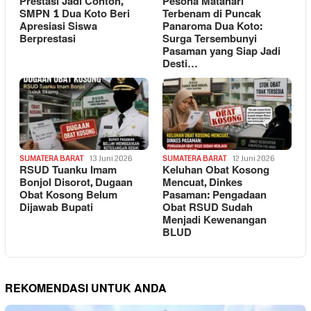
Prestasi Jadi Contoh,
Pesona Matahari
SMPN 1 Dua Koto Beri
Terbenam di Puncak
Apresiasi Siswa
Panaroma Dua Koto:
Berprestasi
Surga Tersembunyi
Pasaman yang Siap Jadi
Desti…
SUMATERA BARAT
13 Juni 2026
SUMATERA BARAT
12 Juni 2026
RSUD Tuanku Imam
Keluhan Obat Kosong
Bonjol Disorot, Dugaan
Mencuat, Dinkes
Obat Kosong Belum
Pasaman: Pengadaan
Dijawab Bupati
Obat RSUD Sudah
Menjadi Kewenangan
BLUD
REKOMENDASI UNTUK ANDA