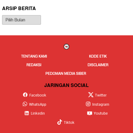
ARSIP BERITA
Arsip
Berita
TENTANG KAMI
KODE ETIK
REDAKSI
DISCLAIMER
PEDOMAN MEDIA SIBER
JARINGAN SOCIAL
Facebook
Twitter
WhatsApp
Instagram
Linkedin
Youtube
Tiktok