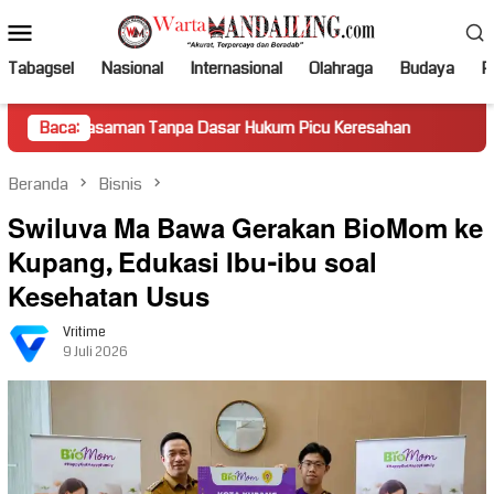
Loncat
Menu
ke
Mobile
konten
Tabagsel
Nasional
Internasional
Olahraga
Budaya
Po
man Tanpa Dasar Hukum Picu Keresahan
Baca:
Truk Miring Hamba
Beranda
Bisnis
Swiluva Ma Bawa Gerakan BioMom ke
Kupang, Edukasi Ibu-ibu soal
Kesehatan Usus
Vritime
9 Juli 2026