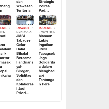
dan
Strategis
mbang
Wawasan
Polres
an
Teritorial
Pad…
AGSEL
2
TABAGSEL
2
TABAGSEL
2
2026
6 Maret 2026
6 Maret 2026
osofi
JMSI
Manaon
n
Tabagsel
Lubis
kna
Gelar
Ingatkan
ndalam
Halal
JMSI
Balik
Bihalal
Tabagsel:
ortor
Bersama
Jaga
rmasak
Fahdrians
Solidarita
a
yah
s dalam
epsi
Siregar,
Menghad
nikaha
Soliditas
api
dan
Tantanga
Kolaboras
n Pers
i Jadi
Priori…