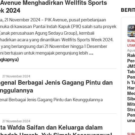
 Avenue Menghadirkan Wellfits Sports
k 2024
BERI
ta, 21 November 2024 – PIK Avenue, pusat perbelanjaan
muka di kawasan Pantai Indah Kapuk (PIK) salah satu proyek
(anak perusahaan Agung Sedayu Group), kembali
adirkan acara yang dinantikan: Wellfits Sports Week 2024.
SUM
 yang berlangsung dari 21 November hingga 1 Desember
UTA
Agus
ini bertujuan untuk mengajak pengunjung lebih
….
Rak
ngkapnya)
Per
JM
Tab
Pem
Vritime
27 November 2024
genal Berbagai Jenis Gagang Pintu dan
h T
Har
nggulannya
Med
Sib
nal Berbagai Jenis Gagang Pintu dan Keunggulannya
Mit
Str
Pe
un
Vritime
27 November 2024
ita Wafda Saifan dan Keluarga dalam
SUM