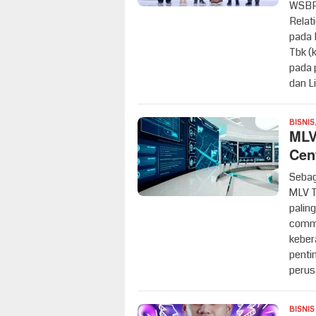
WSBP 
Relat
pada 
Tbk (
pada 
dan L
BISNIS
MLV
Cen
Sebag
MLV T
palin
comma
keber
penti
peru
BISNIS