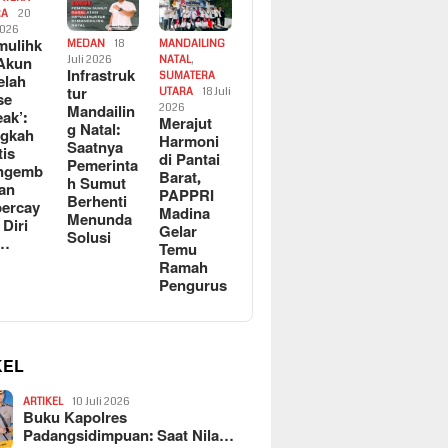
RA
20
2026
ulihk
MEDAN
18
MANDAILING
Akun
Juli 2026
NATAL
,
Infrastruk
SUMATERA
elah
tur
UTARA
18 Juli
se
Mandailin
2026
eak’:
Merajut
g Natal:
ngkah
Harmoni
Saatnya
tis
di Pantai
Pemerinta
ngemb
Barat,
h Sumut
kan
PAPPRI
Berhenti
ercay
Madina
Menunda
 Diri
Gelar
Solusi
l…
Temu
Ramah
Pengurus
KEL
ARTIKEL
10 Juli 2026
Buku Kapolres
Padangsidimpuan: Saat Nila…