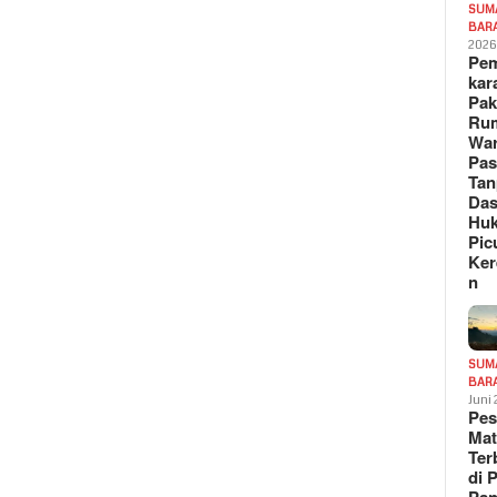
SUM
BAR
202
Pe
kar
Pak
Ru
War
Pa
Tan
Das
Hu
Pic
Ker
n
SUM
BAR
Juni
Pe
Mat
Te
di 