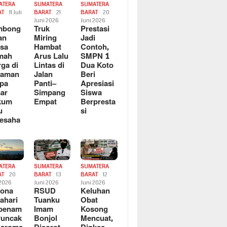
ATERA
SUMATERA
SUMATERA
AT
11 Juli
BARAT
21
BARAT
20
6
Juni 2026
Juni 2026
mbong
Truk
Prestasi
an
Miring
Jadi
sa
Hambat
Contoh,
mah
Arus Lalu
SMPN 1
ga di
Lintas di
Dua Koto
saman
Jalan
Beri
pa
Panti–
Apresiasi
ar
Simpang
Siswa
kum
Empat
Berpresta
u
si
esaha
ATERA
SUMATERA
SUMATERA
AT
20
BARAT
13
BARAT
12
 2026
Juni 2026
Juni 2026
sona
RSUD
Keluhan
ahari
Tuanku
Obat
rbenam
Imam
Kosong
Puncak
Bonjol
Mencuat,