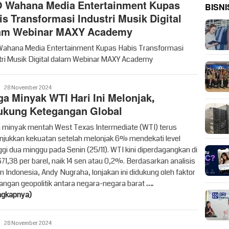
 Wahana Media Entertainment Kupas
BISNI
is Transformasi Industri Musik Digital
am Webinar MAXY Academy
ahana Media Entertainment Kupas Habis Transformasi
tri Musik Digital dalam Webinar MAXY Academy
Vritime
28 November 2024
ga Minyak WTI Hari Ini Melonjak,
ukung Ketegangan Global
 minyak mentah West Texas Intermediate (WTI) terus
jukkan kekuatan setelah melonjak 6% mendekati level
ggi dua minggu pada Senin (25/11). WTI kini diperdagangkan di
$71,38 per barel, naik 14 sen atau 0,2%. Berdasarkan analisis
n Indonesia, Andy Nugraha, lonjakan ini didukung oleh faktor
angan geopolitik antara negara-negara barat
….
ngkapnya)
Vritime
28 November 2024