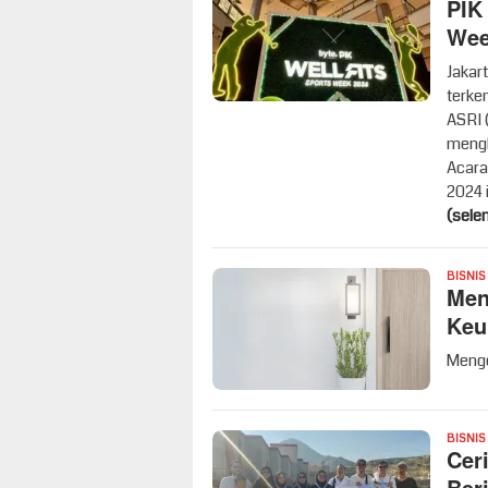
PIK
Wee
Jakar
terke
ASRI 
mengh
Acara
2024 
(sele
BISNIS
Men
Keu
Menge
BISNIS
Cer