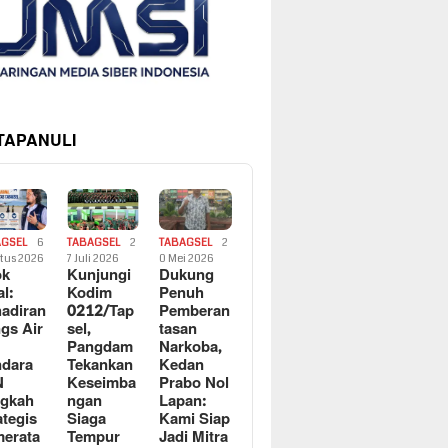
 TAPANULI
AGSEL
6
TABAGSEL
2
TABAGSEL
2
tus 2026
7 Juli 2026
0 Mei 2026
ok
Kunjungi
Dukung
al:
Kodim
Penuh
adiran
0212/Tap
Pemberan
gs Air
sel,
tasan
Pangdam
Narkoba,
dara
Tekankan
Kedan
N
Keseimba
Prabo Nol
ngkah
ngan
Lapan:
ategis
Siaga
Kami Siap
erata
Tempur
Jadi Mitra