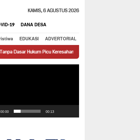
KAMIS, 6 AGUSTUS 2026
VID-19
DANA DESA
ristiwa
EDUKASI
ADVERTORIAL
m Picu Keresahan
Truk Miring Hambat Arus Lalu Lintas di J
ar
00:00
00:13