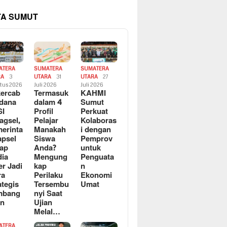
TA SUMUT
ATERA
SUMATERA
SUMATERA
RA
3
UTARA
31
UTARA
27
tus 2026
Juli 2026
Juli 2026
ercab
Termasuk
KAHMI
dana
dalam 4
Sumut
SI
Profil
Perkuat
agsel,
Pelajar
Kolaboras
erinta
Manakah
i dengan
apsel
Siswa
Pemprov
ap
Anda?
untuk
ia
Mengung
Penguata
er Jadi
kap
n
ra
Perilaku
Ekonomi
ategis
Tersembu
Umat
mbang
nyi Saat
an
Ujian
Melal…
ATERA