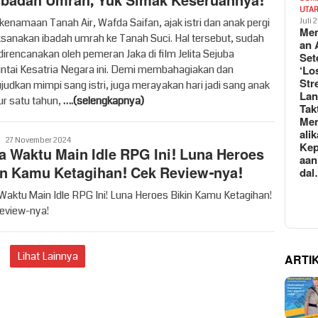
ibadah Umrah, Yuk Simak Keseruannya!
UTA
 kenamaan Tanah Air, Wafda Saifan, ajak istri dan anak pergi
Juli 
Mem
sanakan ibadah umrah ke Tanah Suci. Hal tersebut, sudah
an 
direncanakan oleh pemeran Jaka di film Jelita Sejuba
Set
‘Lo
ntai Kesatria Negara ini. Demi membahagiakan dan
Str
udkan mimpi sang istri, juga merayakan hari jadi sang anak
La
ur satu tahun,
….(selengkapnya)
Tak
Me
ali
Vritime
27 November 2024
Kep
a Waktu Main Idle RPG Ini! Luna Heroes
aan
in Kamu Ketagihan! Cek Review-nya!
da
Waktu Main Idle RPG Ini! Luna Heroes Bikin Kamu Ketagihan!
eview-nya!
Lihat Lainnya
ARTI