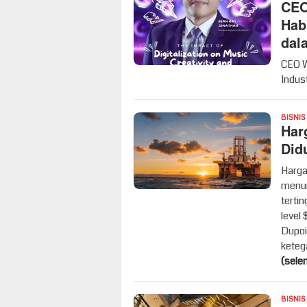
CEO
Hab
dal
CEO W
Indus
BISNIS
Har
Did
Harga
menun
tertin
level 
Dupoi
keteg
(sele
BISNIS