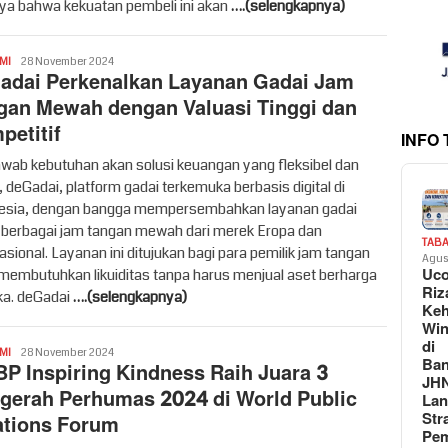
ya bahwa kekuatan pembeli ini akan
….(selengkapnya)
Vritime
MI
28 November 2024
adai Perkenalkan Layanan Gadai Jam
gan Mewah dengan Valuasi Tinggi dan
petitif
INFO
wab kebutuhan akan solusi keuangan yang fleksibel dan
 deGadai, platform gadai terkemuka berbasis digital di
esia, dengan bangga mempersembahkan layanan gadai
 berbagai jam tangan mewah dari merek Eropa dan
TAB
asional. Layanan ini ditujukan bagi para pemilik jam tangan
Agus
Uc
membutuhkan likuiditas tanpa harus menjual aset berharga
Riz
a. deGadai
….(selengkapnya)
Keh
Win
di
Vritime
MI
28 November 2024
Ban
P Inspiring Kindness Raih Juara 3
JH
gerah Perhumas 2024 di World Public
La
Str
ations Forum
Pem