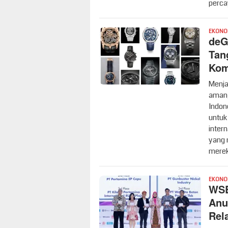
perca
EKONO
deG
Tan
Kom
Menja
aman,
Indon
untuk
intern
yang 
merek
EKONO
WSB
Anu
Rel