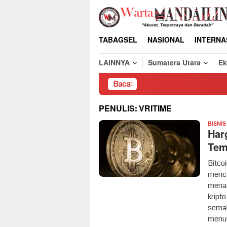
Loncat
ke
konten
TABAGSEL
NASIONAL
INTERNA
LAINNYA
Sumatera Utara
E
Baca:
PENULIS:
VRITIME
BISNIS
Harg
Tem
Bitco
menca
menan
kripto
semak
menun