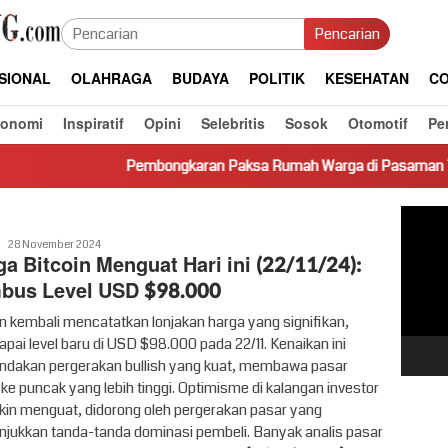
Pencarian
SIONAL
OLAHRAGA
BUDAYA
POLITIK
KESEHATAN
CO
konomi
Inspiratif
Opini
Selebritis
Sosok
Otomotif
Pe
Pembongkaran Paksa Rumah Warga di Pasaman Tanpa Dasar Huku
Pemut
Video
Vritime
28 November 2024
a Bitcoin Menguat Hari ini (22/11/24):
bus Level USD $98.000
in kembali mencatatkan lonjakan harga yang signifikan,
pai level baru di USD $98.000 pada 22/11. Kenaikan ini
dakan pergerakan bullish yang kuat, membawa pasar
 ke puncak yang lebih tinggi. Optimisme di kalangan investor
in menguat, didorong oleh pergerakan pasar yang
jukkan tanda-tanda dominasi pembeli. Banyak analis pasar