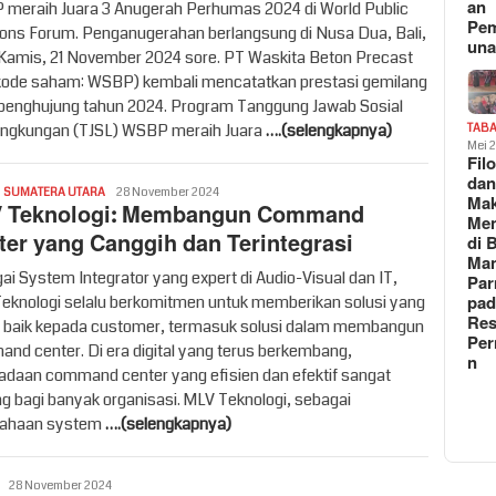
an
meraih Juara 3 Anugerah Perhumas 2024 di World Public
Pe
ions Forum. Penganugerahan berlangsung di Nusa Dua, Bali,
un
Kamis, 21 November 2024 sore. PT Waskita Beton Precast
kode saham: WSBP) kembali mencatatkan prestasi gemilang
penghujung tahun 2024. Program Tanggung Jawab Sosial
ingkungan (TJSL) WSBP meraih Juara
….(selengkapnya)
TAB
Mei 
Fil
da
Vritime
,
SUMATERA UTARA
28 November 2024
Ma
 Teknologi: Membangun Command
Me
ter yang Canggih dan Terintegrasi
di 
Man
ai System Integrator yang expert di Audio-Visual dan IT,
Pa
pad
eknologi selalu berkomitmen untuk memberikan solusi yang
Res
g baik kepada customer, termasuk solusi dalam membangun
Per
nd center. Di era digital yang terus berkembang,
n
adaan command center yang efisien dan efektif sangat
ng bagi banyak organisasi. MLV Teknologi, sebagai
sahaan system
….(selengkapnya)
Vritime
28 November 2024