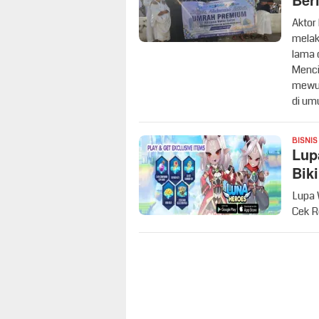
Ber
Aktor
melak
lama 
Menci
mewuj
di um
BISNIS
Lup
Bik
Lupa 
Cek R