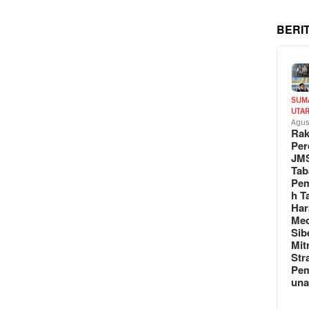
BERI
SUM
UTA
Agus
Rak
Per
JM
Tab
Pem
h T
Har
Med
Sib
Mit
Str
Pe
un