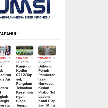
 TAPANULI
AGSEL
6
TABAGSEL
2
TABAGSEL
2
tus 2026
7 Juli 2026
0 Mei 2026
ok
Kunjungi
Dukung
al:
Kodim
Penuh
adiran
0212/Tap
Pemberan
gs Air
sel,
tasan
Pangdam
Narkoba,
dara
Tekankan
Kedan
N
Keseimba
Prabo Nol
ngkah
ngan
Lapan:
ategis
Siaga
Kami Siap
erata
Tempur
Jadi Mitra