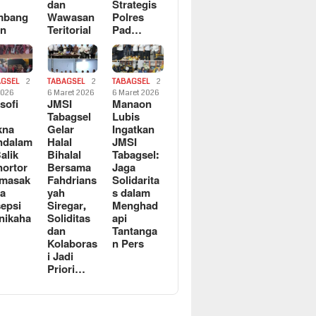
dan
Strategis
mbang
Wawasan
Polres
an
Teritorial
Pad…
AGSEL
2
TABAGSEL
2
TABAGSEL
2
2026
6 Maret 2026
6 Maret 2026
osofi
JMSI
Manaon
n
Tabagsel
Lubis
kna
Gelar
Ingatkan
ndalam
Halal
JMSI
Balik
Bihalal
Tabagsel:
ortor
Bersama
Jaga
rmasak
Fahdrians
Solidarita
a
yah
s dalam
epsi
Siregar,
Menghad
nikaha
Soliditas
api
dan
Tantanga
Kolaboras
n Pers
i Jadi
Priori…