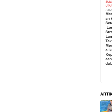
SUM
UTA
Juli 
Mem
an 
Set
‘Lo
Str
La
Tak
Me
ali
Kep
aan
da
ARTI