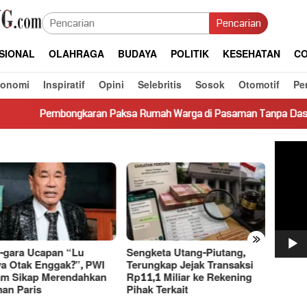
Pencarian
SIONAL
OLAHRAGA
BUDAYA
POLITIK
KESEHATAN
CO
konomi
Inspiratif
Opini
Selebritis
Sosok
Otomotif
Pe
bongkaran Paksa Rumah Warga di Pasaman Tanpa Dasar Hukum Pic
Pemut
Video
»
-gara Ucapan “Lu
Sengketa Utang-Piutang,
Dasco
a Otak Enggak?”, PWI
Terungkap Jejak Transaksi
Basri 
m Sikap Merendahkan
Rp11,1 Miliar ke Rekening
Bahas
an Paris
Pihak Terkait
Ekono