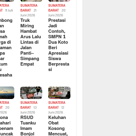
ATERA
SUMATERA
SUMATERA
AT
11 Juli
BARAT
21
BARAT
20
6
Juni 2026
Juni 2026
mbong
Truk
Prestasi
an
Miring
Jadi
sa
Hambat
Contoh,
mah
Arus Lalu
SMPN 1
ga di
Lintas di
Dua Koto
saman
Jalan
Beri
pa
Panti–
Apresiasi
ar
Simpang
Siswa
kum
Empat
Berpresta
u
si
esaha
ATERA
SUMATERA
SUMATERA
AT
20
BARAT
13
BARAT
12
 2026
Juni 2026
Juni 2026
sona
RSUD
Keluhan
ahari
Tuanku
Obat
rbenam
Imam
Kosong
Puncak
Bonjol
Mencuat,