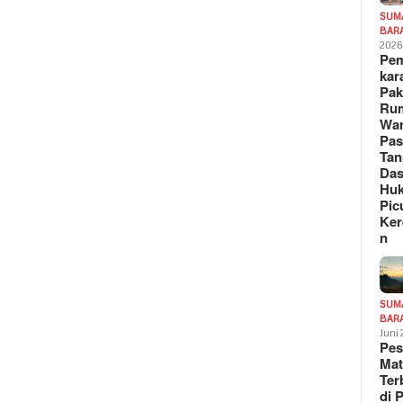
SUM
BAR
202
Pe
kar
Pak
Ru
War
Pa
Tan
Das
Hu
Pic
Ker
n
SUM
BAR
Juni
Pe
Mat
Te
di 