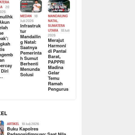
ATERA
RA
20
2026
ulihk
MEDAN
18
MANDAILING
Akun
Juli 2026
NATAL
,
Infrastruk
SUMATERA
elah
tur
UTARA
18 Juli
se
Mandailin
2026
eak’:
Merajut
g Natal:
ngkah
Harmoni
Saatnya
tis
di Pantai
Pemerinta
ngemb
Barat,
h Sumut
kan
PAPPRI
Berhenti
ercay
Madina
Menunda
 Diri
Gelar
Solusi
l…
Temu
Ramah
Pengurus
KEL
ARTIKEL
10 Juli 2026
Buku Kapolres
Padangsidimpuan: Saat Nila…