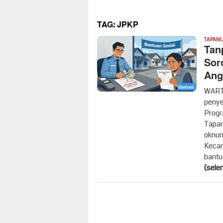
TAG:
JPKP
TAPANU
Tan
Sor
Ang
WARTA
penye
Progr
Tapanu
oknum
Kecam
bantu
(sele