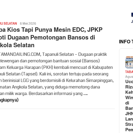
Redaksi
LI SELATAN
6 Mei 2026
pa Kios Tapi Punya Mesin EDC, JPKP
oti Dugaan Pemotongan Bansos di
INFO
kola Selatan
MANDAILING.COM, Tapanuli Selatan – Dugaan praktik
lewengan dan pemotongan bantuan sosial (Bansos)
am Keluarga Harapan (PKH) kembali mencuat di Kabupaten
TAB
li Selatan (Tapsel). Kali ini, sorotan tertuju pada seorang
Agus
 berinisial LGG yang berdomisili di Kelurahan Simarpinggan,
Uc
Riz
atan Angkola Selatan, yang diduga memotong dana
Keh
an milik warga. Berdasarkan informasi yang
….
Win
ngkapnya)
di
Ban
JH
La
Str
Pem