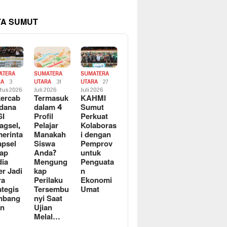
TA SUMUT
ATERA
SUMATERA
SUMATERA
RA
3
UTARA
31
UTARA
27
tus 2026
Juli 2026
Juli 2026
ercab
Termasuk
KAHMI
dana
dalam 4
Sumut
SI
Profil
Perkuat
agsel,
Pelajar
Kolaboras
erinta
Manakah
i dengan
apsel
Siswa
Pemprov
ap
Anda?
untuk
ia
Mengung
Penguata
er Jadi
kap
n
ra
Perilaku
Ekonomi
ategis
Tersembu
Umat
mbang
nyi Saat
an
Ujian
Melal…