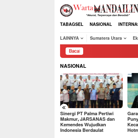
Loncat
ke
konten
TABAGSEL
NASIONAL
INTERNA
LAINNYA
Sumatera Utara
E
Baca:
Pem
NASIONAL
«
Sinergi PT Palma Pertiwi
Gara
deret Kasus,
Makmur, JARSANAS dan
Puny
ercayaan Publik ke Bank
Kemendes Wujudkan
Keca
diri Terancam
Indonesia Berdaulat
Hotm