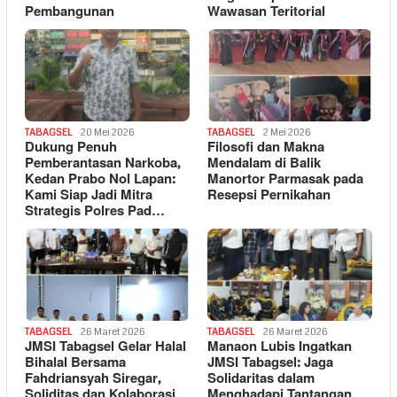
Pembangunan
Wawasan Teritorial
TABAGSEL
20 Mei 2026
TABAGSEL
2 Mei 2026
Dukung Penuh
Filosofi dan Makna
Pemberantasan Narkoba,
Mendalam di Balik
Kedan Prabo Nol Lapan:
Manortor Parmasak pada
Kami Siap Jadi Mitra
Resepsi Pernikahan
Strategis Polres Pad…
TABAGSEL
26 Maret 2026
TABAGSEL
26 Maret 2026
JMSI Tabagsel Gelar Halal
Manaon Lubis Ingatkan
Bihalal Bersama
JMSI Tabagsel: Jaga
Fahdriansyah Siregar,
Solidaritas dalam
Soliditas dan Kolaborasi
Menghadapi Tantangan