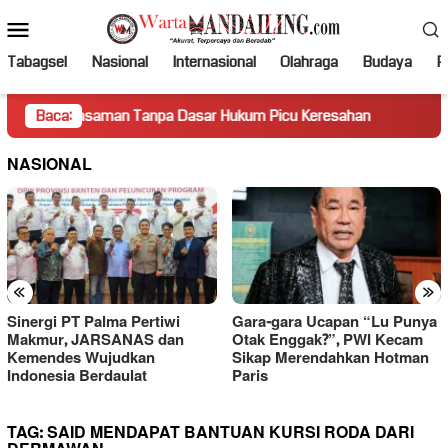
Loncat
Menu
ke
Mobile
konten
Tabagsel
Nasional
Internasional
Olahraga
Budaya
Po
Pasaman Tanpa Dasar Hukum Picu Keresahan
Baca:
Truk Miring 
NASIONAL
«
»
Sinergi PT Palma Pertiwi
Gara-gara Ucapan “Lu Punya
Makmur, JARSANAS dan
Otak Enggak?”, PWI Kecam
Kemendes Wujudkan
Sikap Merendahkan Hotman
Indonesia Berdaulat
Paris
TAG:
SAID MENDAPAT BANTUAN KURSI RODA DARI