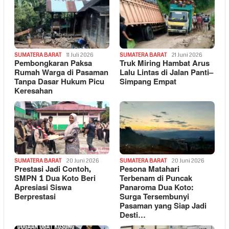
SUMATERA BARAT
11 Juli 2026
SUMATERA BARAT
21 Juni 2026
Pembongkaran Paksa
Truk Miring Hambat Arus
Rumah Warga di Pasaman
Lalu Lintas di Jalan Panti–
Tanpa Dasar Hukum Picu
Simpang Empat
Keresahan
SUMATERA BARAT
20 Juni 2026
SUMATERA BARAT
20 Juni 2026
Prestasi Jadi Contoh,
Pesona Matahari
SMPN 1 Dua Koto Beri
Terbenam di Puncak
Apresiasi Siswa
Panaroma Dua Koto:
Berprestasi
Surga Tersembunyi
Pasaman yang Siap Jadi
Desti…