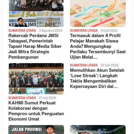
SUMATERA UTARA
3 Agustus 2026
SUMATERA UTARA
31 Juli 2026
Rakercab Perdana JMSI
Termasuk dalam 4 Profil
Tabagsel, Pemerintah
Pelajar Manakah Siswa
Tapsel Harap Media Siber
Anda? Mengungkap
Jadi Mitra Strategis
Perilaku Tersembunyi Saat
Pembangunan
Ujian Melal…
SUMATERA UTARA
20 Juli 2026
Memulihkan Akun Setelah
‘Lose Streak’: Langkah
Taktis Mengembalikan
Kepercayaan Diri dal…
SUMATERA UTARA
27 Juli 2026
KAHMI Sumut Perkuat
Kolaborasi dengan
Pemprov untuk Penguatan
Ekonomi Umat