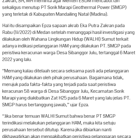
Zakran, SH, MH meminta agar Menteri ESDM mencabut izin
sekaligus menutup PT Sorik Marapi Geothermal Power (SMGP)
yang terletak di Kabupaten Mandailing Natal (Madina).
Hal itu disampaikan Epza sapaan akrab Eka Putra Zakran pada
Rabu (13/4/2022) di Medan setelah menanggapi hasil investigasi yang
dilakukan oleh Wahana Lingkungan Hidup (WALHI) Sumut terkait
adanya indikasi pelanggaran HAM yang dilakukan PT. SMGP pada
peristiwa keracunan warga Desa Sibanggor Julu, tertanggal 6 Maret
2022 yang lalu.
“Memang kalau ditelaah secara seksama pasti ada pelanggaran
HAM yang dilakukan oleh pihak perusahaan. Bagaimana tidak,
merujuk pada fakta-fakta yang terjadi pada saat peristiwa
keracunan 58 warga di Desa Sibanggor Julu, Kecamatan Sorik
Marapi yang diakibatkan Zat H25 pada 6 Maret yang lalu jelas PT.
SMGP harus bertanggung jawab,” ujar Epza.
“Jika benar temuan WALHI Sumut bahwa benar PT SMGP
terindikasi melakukan pelanggaran HAM, maka kita setuju
perusahaan tersebut ditutup. Karena jika dibiarkan nanti
dikhawatirkan akan mengakibatkan peristiwa pelanggaran secara