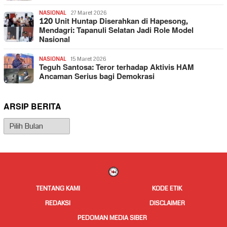
NASIONAL
27 Maret 2026
120 Unit Huntap Diserahkan di Hapesong,
Mendagri: Tapanuli Selatan Jadi Role Model
Nasional
NASIONAL
15 Maret 2026
Teguh Santosa: Teror terhadap Aktivis HAM
Ancaman Serius bagi Demokrasi
ARSIP BERITA
Arsip
Berita
TENTANG KAMI
KODE ETIK
REDAKSI
DISCLAIMER
PEDOMAN MEDIA SIBER