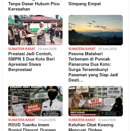
Tanpa Dasar Hukum Picu
Simpang Empat
Keresahan
SUMATERA BARAT
20 Juni 2026
SUMATERA BARAT
20 Juni 2026
Prestasi Jadi Contoh,
Pesona Matahari
SMPN 1 Dua Koto Beri
Terbenam di Puncak
Apresiasi Siswa
Panaroma Dua Koto:
Berprestasi
Surga Tersembunyi
Pasaman yang Siap Jadi
Desti…
SUMATERA BARAT
13 Juni 2026
SUMATERA BARAT
12 Juni 2026
RSUD Tuanku Imam
Keluhan Obat Kosong
Bonjol Disorot, Dugaan
Mencuat, Dinkes