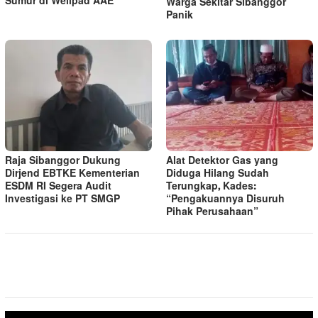
Sumur di Wellpad AAE
Warga Sekitar Sibanggor
Panik
Raja Sibanggor Dukung
Alat Detektor Gas yang
Dirjend EBTKE Kementerian
Diduga Hilang Sudah
ESDM RI Segera Audit
Terungkap, Kades:
Investigasi ke PT SMGP
“Pengakuannya Disuruh
Pihak Perusahaan”
Pemutar