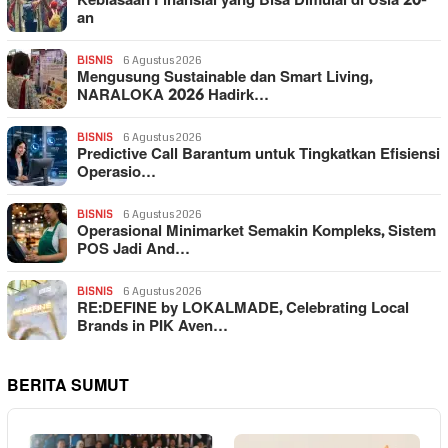
Kebiasaan Finansial yang Bisa Dimulai di Usia 20-
an
BISNIS
6 Agustus 2026
Mengusung Sustainable dan Smart Living,
NARALOKA 2026 Hadirk…
BISNIS
6 Agustus 2026
Predictive Call Barantum untuk Tingkatkan Efisiensi
Operasio…
BISNIS
6 Agustus 2026
Operasional Minimarket Semakin Kompleks, Sistem
POS Jadi And…
BISNIS
6 Agustus 2026
RE:DEFINE by LOKALMADE, Celebrating Local
Brands in PIK Aven…
BERITA SUMUT