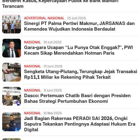
Berderet Kasus, Kepercayaan Publik ke Bank Mandiri
Terancam
ADVERTORIAL
,
NASIONAL
25 Juli 2026
Sinergi PT Palma Pertiwi Makmur, JARSANAS dan
Kemendes Wujudkan Indonesia Berdaulat
NASIONAL
19 Juli 2026
Gara-gara Ucapan “Lu Punya Otak Enggak?”, PWI
Kecam Sikap Merendahkan Hotman Paris
NASIONAL
21 Juni 2026
Sengketa Utang-Piutang, Terungkap Jejak Transaksi
Rp11,1 Miliar ke Rekening Pihak Terkait
NASIONAL
9 Juni 2026
Dasco: Pertemuan Chatib Basri dengan Presiden
Bahas Strategi Pertumbuhan Ekonomi
NASIONAL
10 Mei 2026
Jadi Bagian Rakernas PERADI SAI 2026, Ongki
Saputra Tekankan Pentingnya Adaptasi Hukum Era
Digital