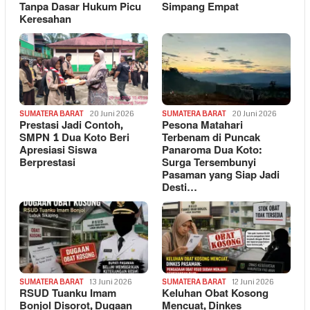
Tanpa Dasar Hukum Picu
Simpang Empat
Keresahan
SUMATERA BARAT
20 Juni 2026
SUMATERA BARAT
20 Juni 2026
Prestasi Jadi Contoh,
Pesona Matahari
SMPN 1 Dua Koto Beri
Terbenam di Puncak
Apresiasi Siswa
Panaroma Dua Koto:
Berprestasi
Surga Tersembunyi
Pasaman yang Siap Jadi
Desti…
SUMATERA BARAT
13 Juni 2026
SUMATERA BARAT
12 Juni 2026
RSUD Tuanku Imam
Keluhan Obat Kosong
Bonjol Disorot, Dugaan
Mencuat, Dinkes