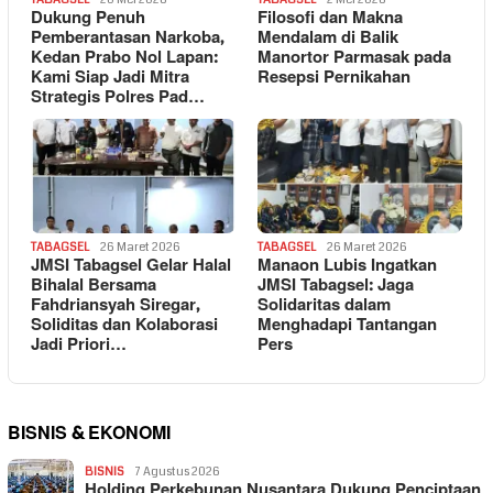
Dukung Penuh
Filosofi dan Makna
Pemberantasan Narkoba,
Mendalam di Balik
Kedan Prabo Nol Lapan:
Manortor Parmasak pada
Kami Siap Jadi Mitra
Resepsi Pernikahan
Strategis Polres Pad…
TABAGSEL
26 Maret 2026
TABAGSEL
26 Maret 2026
JMSI Tabagsel Gelar Halal
Manaon Lubis Ingatkan
Bihalal Bersama
JMSI Tabagsel: Jaga
Fahdriansyah Siregar,
Solidaritas dalam
Soliditas dan Kolaborasi
Menghadapi Tantangan
Jadi Priori…
Pers
BISNIS & EKONOMI
BISNIS
7 Agustus 2026
Holding Perkebunan Nusantara Dukung Penciptaan