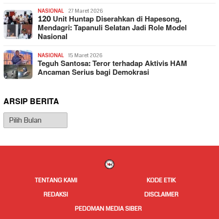
NASIONAL
27 Maret 2026
120 Unit Huntap Diserahkan di Hapesong,
Mendagri: Tapanuli Selatan Jadi Role Model
Nasional
NASIONAL
15 Maret 2026
Teguh Santosa: Teror terhadap Aktivis HAM
Ancaman Serius bagi Demokrasi
ARSIP BERITA
Arsip
Berita
TENTANG KAMI
KODE ETIK
REDAKSI
DISCLAIMER
PEDOMAN MEDIA SIBER