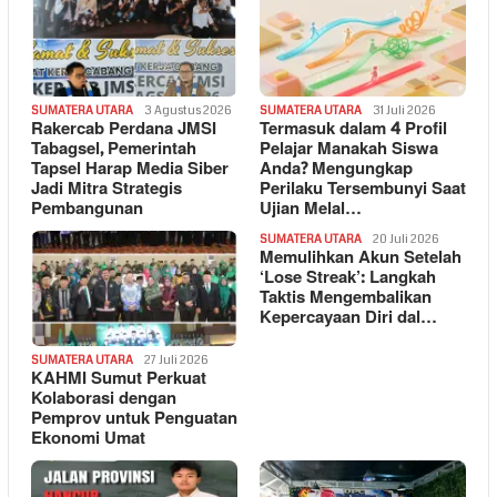
SUMATERA UTARA
3 Agustus 2026
SUMATERA UTARA
31 Juli 2026
Rakercab Perdana JMSI
Termasuk dalam 4 Profil
Tabagsel, Pemerintah
Pelajar Manakah Siswa
Tapsel Harap Media Siber
Anda? Mengungkap
Jadi Mitra Strategis
Perilaku Tersembunyi Saat
Pembangunan
Ujian Melal…
SUMATERA UTARA
20 Juli 2026
Memulihkan Akun Setelah
‘Lose Streak’: Langkah
Taktis Mengembalikan
Kepercayaan Diri dal…
SUMATERA UTARA
27 Juli 2026
KAHMI Sumut Perkuat
Kolaborasi dengan
Pemprov untuk Penguatan
Ekonomi Umat