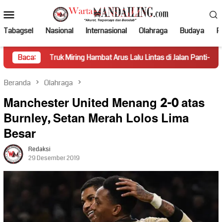
Loncat
Menu
ke
Mobile
konten
Tabagsel
Nasional
Internasional
Olahraga
Budaya
Po
uk Miring Hambat Arus Lalu Lintas di Jalan Panti–Simpang Empat
Baca:
Beranda
Olahraga
Manchester United Menang 2-0 atas
Burnley, Setan Merah Lolos Lima
Besar
Redaksi
29 Desember 2019