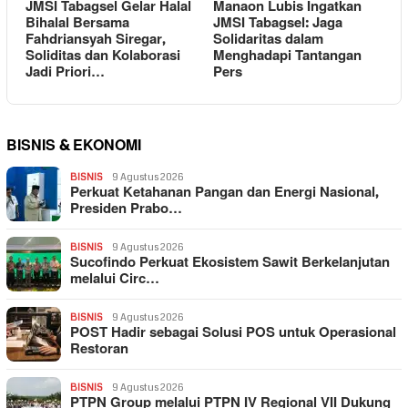
JMSI Tabagsel Gelar Halal
Manaon Lubis Ingatkan
Bihalal Bersama
JMSI Tabagsel: Jaga
Fahdriansyah Siregar,
Solidaritas dalam
Soliditas dan Kolaborasi
Menghadapi Tantangan
Jadi Priori…
Pers
BISNIS & EKONOMI
BISNIS
9 Agustus 2026
Perkuat Ketahanan Pangan dan Energi Nasional,
Presiden Prabo…
BISNIS
9 Agustus 2026
Sucofindo Perkuat Ekosistem Sawit Berkelanjutan
melalui Circ…
BISNIS
9 Agustus 2026
POST Hadir sebagai Solusi POS untuk Operasional
Restoran
BISNIS
9 Agustus 2026
PTPN Group melalui PTPN IV Regional VII Dukung