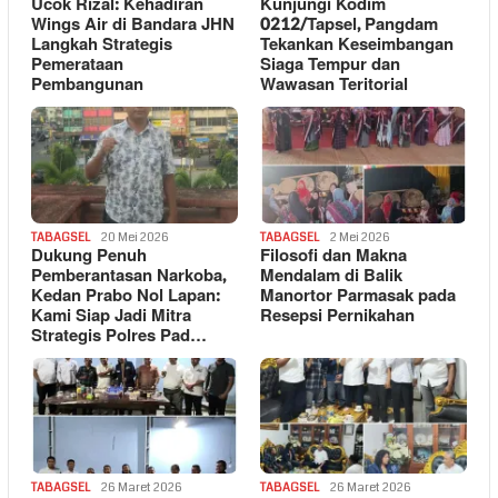
Ucok Rizal: Kehadiran
Kunjungi Kodim
Wings Air di Bandara JHN
0212/Tapsel, Pangdam
Langkah Strategis
Tekankan Keseimbangan
Pemerataan
Siaga Tempur dan
Pembangunan
Wawasan Teritorial
TABAGSEL
20 Mei 2026
TABAGSEL
2 Mei 2026
Dukung Penuh
Filosofi dan Makna
Pemberantasan Narkoba,
Mendalam di Balik
Kedan Prabo Nol Lapan:
Manortor Parmasak pada
Kami Siap Jadi Mitra
Resepsi Pernikahan
Strategis Polres Pad…
TABAGSEL
26 Maret 2026
TABAGSEL
26 Maret 2026