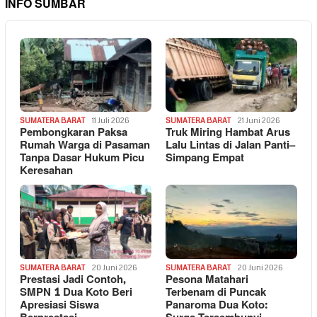
INFO SUMBAR
SUMATERA BARAT
11 Juli 2026
SUMATERA BARAT
21 Juni 2026
Pembongkaran Paksa
Truk Miring Hambat Arus
Rumah Warga di Pasaman
Lalu Lintas di Jalan Panti–
Tanpa Dasar Hukum Picu
Simpang Empat
Keresahan
SUMATERA BARAT
20 Juni 2026
SUMATERA BARAT
20 Juni 2026
Prestasi Jadi Contoh,
Pesona Matahari
SMPN 1 Dua Koto Beri
Terbenam di Puncak
Apresiasi Siswa
Panaroma Dua Koto: