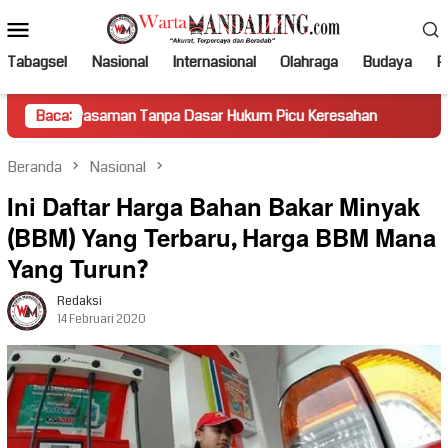
Loncat
Menu
ke
Mobile
konten
Tabagsel
Nasional
Internasional
Olahraga
Budaya
Po
aman Tanpa Dasar Hukum Picu Keresahan
Baca:
Truk Miring Hamb
Beranda
Nasional
Ini Daftar Harga Bahan Bakar Minyak
(BBM) Yang Terbaru, Harga BBM Mana
Yang Turun?
Redaksi
14 Februari 2020