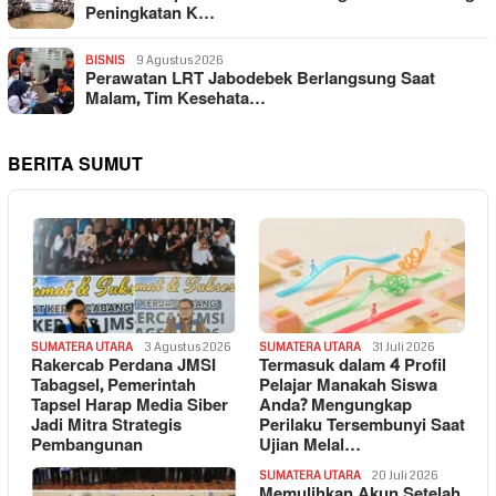
Peningkatan K…
BISNIS
9 Agustus 2026
Perawatan LRT Jabodebek Berlangsung Saat
Malam, Tim Kesehata…
BERITA SUMUT
SUMATERA UTARA
3 Agustus 2026
SUMATERA UTARA
31 Juli 2026
Rakercab Perdana JMSI
Termasuk dalam 4 Profil
Tabagsel, Pemerintah
Pelajar Manakah Siswa
Tapsel Harap Media Siber
Anda? Mengungkap
Jadi Mitra Strategis
Perilaku Tersembunyi Saat
Pembangunan
Ujian Melal…
SUMATERA UTARA
20 Juli 2026
Memulihkan Akun Setelah