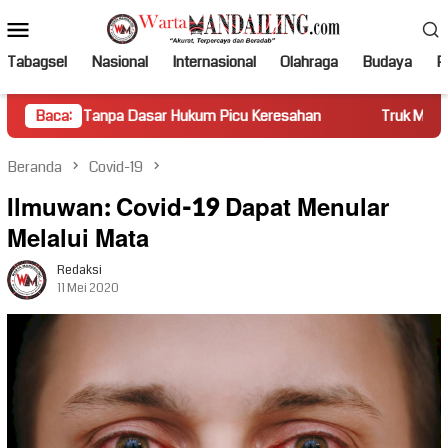
Loncat
Menu
ke
Mobile
konten
Tabagsel
Nasional
Internasional
Olahraga
Budaya
Po
pa Dasar Hukum Picu Keresahan
Baca:
Truk Miring Hambat Arus L
Beranda
Covid-19
Ilmuwan: Covid-19 Dapat Menular
Melalui Mata
Redaksi
11 Mei 2020