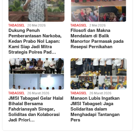
TABAGSEL
20 Mei 2026
TABAGSEL
2 Mei 2026
Dukung Penuh
Filosofi dan Makna
Pemberantasan Narkoba,
Mendalam di Balik
Kedan Prabo Nol Lapan:
Manortor Parmasak pada
Kami Siap Jadi Mitra
Resepsi Pernikahan
Strategis Polres Pad…
TABAGSEL
26 Maret 2026
TABAGSEL
26 Maret 2026
JMSI Tabagsel Gelar Halal
Manaon Lubis Ingatkan
Bihalal Bersama
JMSI Tabagsel: Jaga
Fahdriansyah Siregar,
Solidaritas dalam
Soliditas dan Kolaborasi
Menghadapi Tantangan
Jadi Priori…
Pers