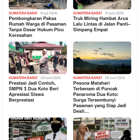
SUMATERA BARAT
11 Juli 2026
SUMATERA BARAT
21 Juni 2026
Pembongkaran Paksa
Truk Miring Hambat Arus
Rumah Warga di Pasaman
Lalu Lintas di Jalan Panti–
Tanpa Dasar Hukum Picu
Simpang Empat
Keresahan
SUMATERA BARAT
20 Juni 2026
SUMATERA BARAT
20 Juni 2026
Prestasi Jadi Contoh,
Pesona Matahari
SMPN 1 Dua Koto Beri
Terbenam di Puncak
Apresiasi Siswa
Panaroma Dua Koto:
Berprestasi
Surga Tersembunyi
Pasaman yang Siap Jadi
Desti…