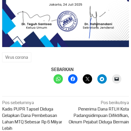
Virus corona
SEBARKAN
Navigasi
Pos sebelumnya
Pos berikutnya
pos
Kadis PUPR Tapsel Diduga
Penerima Dana RTLH Kota
Gelapkan Dana Pembebasan
Padangsidimpuan Difiktifkan,
Lahan MTQ Sebesar Rp 6 Milyar
Oknum Pejabat Diduga Bermain
Lebih