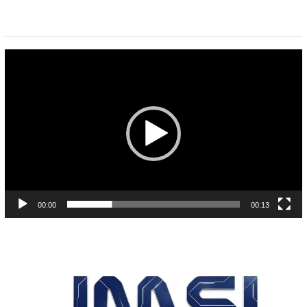
Pemutar
Video
00:00
00:13