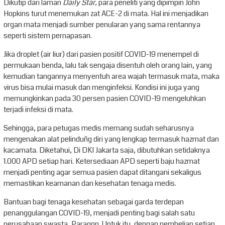
Dikutip dari laman
Daily Star,
para peneliti yang dipimpin John
Hopkins turut menemukan zat ACE-2 di mata. Hal ini menjadikan
organ mata menjadi sumber penularan yang sama rentannya
seperti sistem pernapasan.
Jika droplet (air liur) dari pasien positif COVID-19 menempel di
permukaan benda, lalu tak sengaja disentuh oleh orang lain, yang
kemudian tangannya menyentuh area wajah termasuk mata, maka
virus bisa mulai masuk dan menginfeksi. Kondisi ini juga yang
memungkinkan pada 30 persen pasien COVID-19 mengeluhkan
terjadi infeksi di mata.
Sehingga, para petugas medis memang sudah seharusnya
mengenakan alat pelinduñg diri yang lengkap termasuk hazmat dan
kacamata. Diketahui, Di DKI Jakarta saja, dibutuhkan setidaknya
1.000 APD setiap hari. Ketersediaan APD seperti baju hazmat
menjadi penting agar semua pasien dapat ditangani sekaligus
memastikan keamanan dan kesehatan tenaga medis.
Bantuan bagi tenaga kesehatan sebagai garda terdepan
penanggulangan COVID-19, menjadi penting bagi salah satu
perusahaan swasta, Paragon. Untuk itu, dengan pembelian setiap