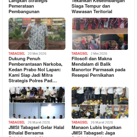
Langkah Strategis
Tekankan Keseimbangan
Pemerataan
Siaga Tempur dan
Pembangunan
Wawasan Teritorial
TABAGSEL
20 Mei 2026
TABAGSEL
2 Mei 2026
Dukung Penuh
Filosofi dan Makna
Pemberantasan Narkoba,
Mendalam di Balik
Kedan Prabo Nol Lapan:
Manortor Parmasak pada
Kami Siap Jadi Mitra
Resepsi Pernikahan
Strategis Polres Pad…
TABAGSEL
26 Maret 2026
TABAGSEL
26 Maret 2026
JMSI Tabagsel Gelar Halal
Manaon Lubis Ingatkan
Bihalal Bersama
JMSI Tabagsel: Jaga