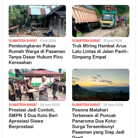
SUMATERA BARAT
11 Juli 2026
SUMATERA BARAT
21 Juni 2026
Pembongkaran Paksa
Truk Miring Hambat Arus
Rumah Warga di Pasaman
Lalu Lintas di Jalan Panti–
Tanpa Dasar Hukum Picu
Simpang Empat
Keresahan
SUMATERA BARAT
20 Juni 2026
SUMATERA BARAT
20 Juni 2026
Prestasi Jadi Contoh,
Pesona Matahari
SMPN 1 Dua Koto Beri
Terbenam di Puncak
Apresiasi Siswa
Panaroma Dua Koto:
Berprestasi
Surga Tersembunyi
Pasaman yang Siap Jadi
Desti…