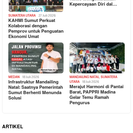
Kepercayaan Diri dal…
SUMATERA UTARA
27 Juli 2026
KAHMI Sumut Perkuat
Kolaborasi dengan
Pemprov untuk Penguatan
Ekonomi Umat
MEDAN
18 Juli 2026
MANDAILING NATAL
,
SUMATERA
Infrastruktur Mandailing
UTARA
18 Juli 2026
Merajut Harmoni di Pantai
Natal: Saatnya Pemerintah
Barat, PAPPRI Madina
Sumut Berhenti Menunda
Gelar Temu Ramah
Solusi
Pengurus
ARTIKEL