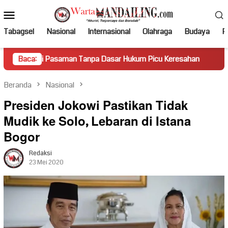
Loncat
Menu
ke
Mobile
konten
Tabagsel
Nasional
Internasional
Olahraga
Budaya
Po
saman Tanpa Dasar Hukum Picu Keresahan
Baca:
Truk Miring Ham
Beranda
Nasional
Presiden Jokowi Pastikan Tidak
Mudik ke Solo, Lebaran di Istana
Bogor
Redaksi
23 Mei 2020