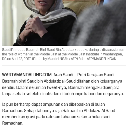
SaudiPrincess Basmah Bint Saud Bin Abdulaziz speaks during a discussion on
the role of women in the Middle East at the Middle East Institute in Washington,
DC on April 12, 2017. (Photo by Mandel NGAN / AFP) Foto: AFP/MANDEL NGAN
WARTAMANDAILING.COM
, Arab Saudi – Putri Kerajaan Saudi
Basmah binti Saud bin Abdulaziz al-Saud ditahan oleh keluarganya
sendiri. Dalam sejumlah tweet-nya, Basmah mengaku dipenjara
tanpa sebab setelah diculik dan dituduh ingin kabur dari negaranya.
Ia pun berharap dapat ampunan dan dibebaskan di bulan
Ramadhan. Setiap tahunnya raja Salman bin Abdulaziz Al Saud
memberikan grasi pada ratusan tahanan selama bulan suci
Ramadhan.