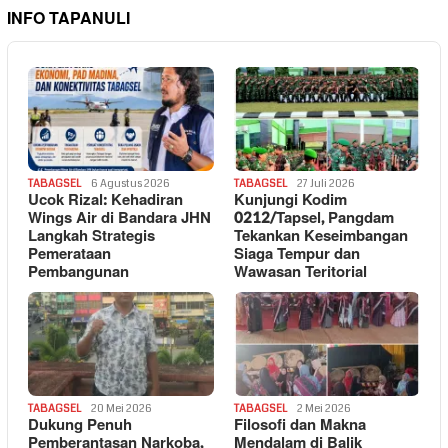
INFO TAPANULI
TABAGSEL
6 Agustus 2026
TABAGSEL
27 Juli 2026
Ucok Rizal: Kehadiran
Kunjungi Kodim
Wings Air di Bandara JHN
0212/Tapsel, Pangdam
Langkah Strategis
Tekankan Keseimbangan
Pemerataan
Siaga Tempur dan
Pembangunan
Wawasan Teritorial
TABAGSEL
20 Mei 2026
TABAGSEL
2 Mei 2026
Dukung Penuh
Filosofi dan Makna
Pemberantasan Narkoba,
Mendalam di Balik