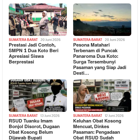
SUMATERA BARAT
20 Juni 2026
SUMATERA BARAT
20 Juni 2026
Prestasi Jadi Contoh,
Pesona Matahari
SMPN 1 Dua Koto Beri
Terbenam di Puncak
Apresiasi Siswa
Panaroma Dua Koto:
Berprestasi
Surga Tersembunyi
Pasaman yang Siap Jadi
Desti…
SUMATERA BARAT
13 Juni 2026
SUMATERA BARAT
12 Juni 2026
RSUD Tuanku Imam
Keluhan Obat Kosong
Bonjol Disorot, Dugaan
Mencuat, Dinkes
Obat Kosong Belum
Pasaman: Pengadaan
Dijawab Bupati
Obat RSUD Sudah