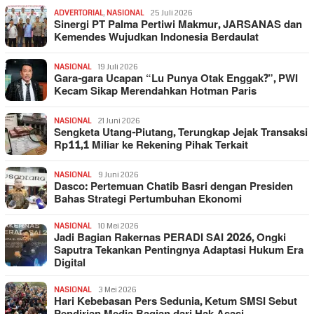
ADVERTORIAL
,
NASIONAL
25 Juli 2026
Sinergi PT Palma Pertiwi Makmur, JARSANAS dan
Kemendes Wujudkan Indonesia Berdaulat
NASIONAL
19 Juli 2026
Gara-gara Ucapan “Lu Punya Otak Enggak?”, PWI
Kecam Sikap Merendahkan Hotman Paris
NASIONAL
21 Juni 2026
Sengketa Utang-Piutang, Terungkap Jejak Transaksi
Rp11,1 Miliar ke Rekening Pihak Terkait
NASIONAL
9 Juni 2026
Dasco: Pertemuan Chatib Basri dengan Presiden
Bahas Strategi Pertumbuhan Ekonomi
NASIONAL
10 Mei 2026
Jadi Bagian Rakernas PERADI SAI 2026, Ongki
Saputra Tekankan Pentingnya Adaptasi Hukum Era
Digital
NASIONAL
3 Mei 2026
Hari Kebebasan Pers Sedunia, Ketum SMSI Sebut