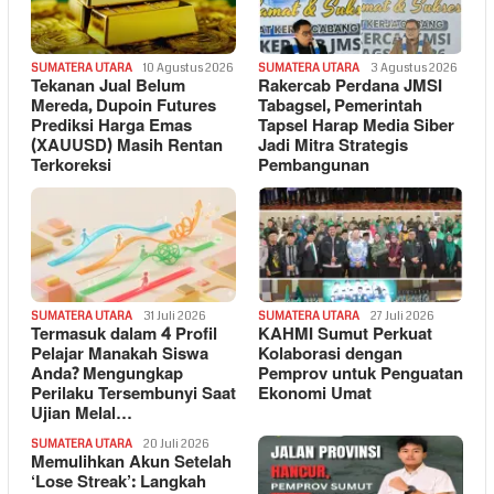
SUMATERA UTARA
10 Agustus 2026
SUMATERA UTARA
3 Agustus 2026
Tekanan Jual Belum
Rakercab Perdana JMSI
Mereda, Dupoin Futures
Tabagsel, Pemerintah
Prediksi Harga Emas
Tapsel Harap Media Siber
(XAUUSD) Masih Rentan
Jadi Mitra Strategis
Terkoreksi
Pembangunan
SUMATERA UTARA
31 Juli 2026
SUMATERA UTARA
27 Juli 2026
Termasuk dalam 4 Profil
KAHMI Sumut Perkuat
Pelajar Manakah Siswa
Kolaborasi dengan
Anda? Mengungkap
Pemprov untuk Penguatan
Perilaku Tersembunyi Saat
Ekonomi Umat
Ujian Melal…
SUMATERA UTARA
20 Juli 2026
Memulihkan Akun Setelah
‘Lose Streak’: Langkah