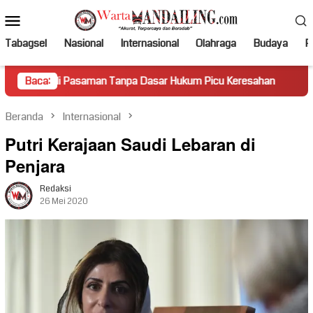
Loncat
Menu
ke
Mobile
konten
Tabagsel
Nasional
Internasional
Olahraga
Budaya
Po
di Pasaman Tanpa Dasar Hukum Picu Keresahan
Baca:
Truk Mirin
Beranda
Internasional
Putri Kerajaan Saudi Lebaran di
Penjara
Redaksi
26 Mei 2020