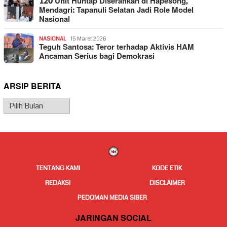
120 Unit Huntap Diserahkan di Hapesong,
Mendagri: Tapanuli Selatan Jadi Role Model
Nasional
NASIONAL
15 Maret 2026
Teguh Santosa: Teror terhadap Aktivis HAM
Ancaman Serius bagi Demokrasi
ARSIP BERITA
Arsip
Berita
TENTANG KAMI
KODE ETIK
REDAKSI
DISCLAIMER
PEDOMAN MEDIA SIBER
JARINGAN SOCIAL