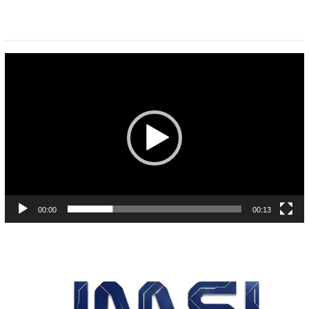
Pemutar
Video
00:00
00:13