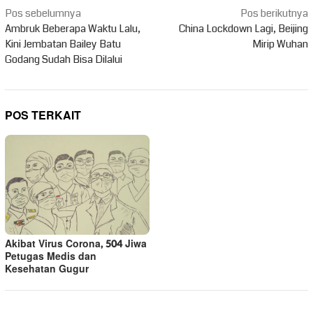
Navigasi
Pos sebelumnya
Pos berikutnya
pos
Ambruk Beberapa Waktu Lalu,
China Lockdown Lagi, Beijing
Kini Jembatan Bailey Batu
Mirip Wuhan
Godang Sudah Bisa Dilalui
POS TERKAIT
Akibat Virus Corona, 504 Jiwa
Petugas Medis dan
Kesehatan Gugur