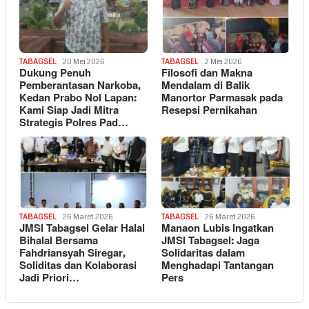
TABAGSEL
20 Mei 2026
TABAGSEL
2 Mei 2026
Dukung Penuh
Filosofi dan Makna
Pemberantasan Narkoba,
Mendalam di Balik
Kedan Prabo Nol Lapan:
Manortor Parmasak pada
Kami Siap Jadi Mitra
Resepsi Pernikahan
Strategis Polres Pad…
TABAGSEL
26 Maret 2026
TABAGSEL
26 Maret 2026
JMSI Tabagsel Gelar Halal
Manaon Lubis Ingatkan
Bihalal Bersama
JMSI Tabagsel: Jaga
Fahdriansyah Siregar,
Solidaritas dalam
Soliditas dan Kolaborasi
Menghadapi Tantangan
Jadi Priori…
Pers