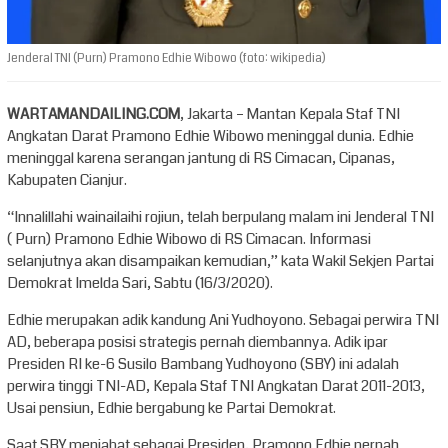
Jenderal TNI (Purn) Pramono Edhie Wibowo (foto: wikipedia)
WARTAMANDAILING.COM
, Jakarta – Mantan Kepala Staf TNI
Angkatan Darat Pramono Edhie Wibowo meninggal dunia. Edhie
meninggal karena serangan jantung di RS Cimacan, Cipanas,
Kabupaten Cianjur.
“Innalillahi wainailaihi rojiun, telah berpulang malam ini Jenderal TNI
( Purn) Pramono Edhie Wibowo di RS Cimacan. Informasi
selanjutnya akan disampaikan kemudian,” kata Wakil Sekjen Partai
Demokrat Imelda Sari, Sabtu (16/3/2020).
Edhie merupakan adik kandung Ani Yudhoyono. Sebagai perwira TNI
AD, beberapa posisi strategis pernah diembannya. Adik ipar
Presiden RI ke-6 Susilo Bambang Yudhoyono (SBY) ini adalah
perwira tinggi TNI-AD, Kepala Staf TNI Angkatan Darat 2011-2013,
Usai pensiun, Edhie bergabung ke Partai Demokrat.
Saat SBY menjabat sebagai Presiden, Pramono Edhie pernah