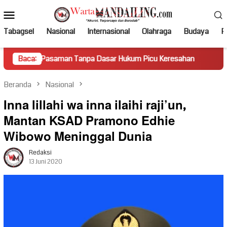
Loncat
Menu
ke
Mobile
konten
Tabagsel
Nasional
Internasional
Olahraga
Budaya
Po
asaman Tanpa Dasar Hukum Picu Keresahan
Baca:
Truk Miring Ha
Beranda
Nasional
Inna lillahi wa inna ilaihi raji’un,
Mantan KSAD Pramono Edhie
Wibowo Meninggal Dunia
Redaksi
13 Juni 2020