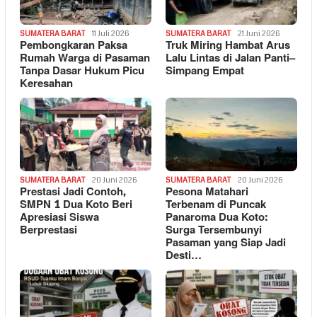
SUMATERA BARAT
11 Juli 2026
SUMATERA BARAT
21 Juni 2026
Pembongkaran Paksa
Truk Miring Hambat Arus
Rumah Warga di Pasaman
Lalu Lintas di Jalan Panti–
Tanpa Dasar Hukum Picu
Simpang Empat
Keresahan
SUMATERA BARAT
20 Juni 2026
SUMATERA BARAT
20 Juni 2026
Prestasi Jadi Contoh,
Pesona Matahari
SMPN 1 Dua Koto Beri
Terbenam di Puncak
Apresiasi Siswa
Panaroma Dua Koto:
Berprestasi
Surga Tersembunyi
Pasaman yang Siap Jadi
Desti…