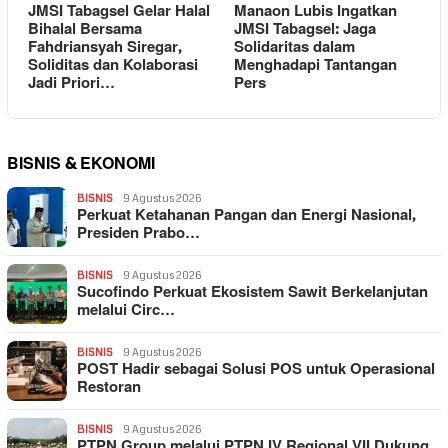
JMSI Tabagsel Gelar Halal
Manaon Lubis Ingatkan
Bihalal Bersama
JMSI Tabagsel: Jaga
Fahdriansyah Siregar,
Solidaritas dalam
Soliditas dan Kolaborasi
Menghadapi Tantangan
Jadi Priori…
Pers
BISNIS & EKONOMI
BISNIS
9 Agustus 2026
Perkuat Ketahanan Pangan dan Energi Nasional,
Presiden Prabo…
BISNIS
9 Agustus 2026
Sucofindo Perkuat Ekosistem Sawit Berkelanjutan
melalui Circ…
BISNIS
9 Agustus 2026
POST Hadir sebagai Solusi POS untuk Operasional
Restoran
BISNIS
9 Agustus 2026
PTPN Group melalui PTPN IV Regional VII Dukung