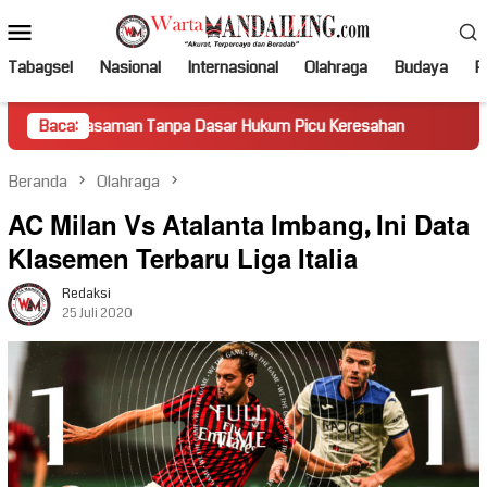
Loncat
Menu
ke
Mobile
konten
Tabagsel
Nasional
Internasional
Olahraga
Budaya
Po
an Tanpa Dasar Hukum Picu Keresahan
Baca:
Truk Miring Hambat
Beranda
Olahraga
AC Milan Vs Atalanta Imbang, Ini Data
Klasemen Terbaru Liga Italia
Redaksi
25 Juli 2020