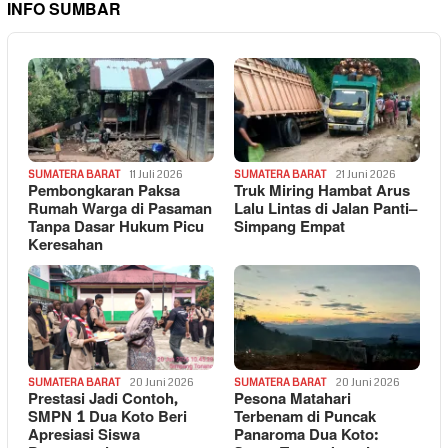
INFO SUMBAR
SUMATERA BARAT
11 Juli 2026
SUMATERA BARAT
21 Juni 2026
Pembongkaran Paksa
Truk Miring Hambat Arus
Rumah Warga di Pasaman
Lalu Lintas di Jalan Panti–
Tanpa Dasar Hukum Picu
Simpang Empat
Keresahan
SUMATERA BARAT
20 Juni 2026
SUMATERA BARAT
20 Juni 2026
Prestasi Jadi Contoh,
Pesona Matahari
SMPN 1 Dua Koto Beri
Terbenam di Puncak
Apresiasi Siswa
Panaroma Dua Koto: