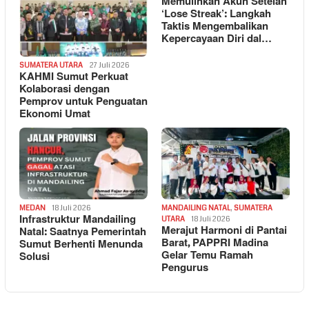
Memulihkan Akun Setelah
‘Lose Streak’: Langkah
Taktis Mengembalikan
Kepercayaan Diri dal…
SUMATERA UTARA
27 Juli 2026
KAHMI Sumut Perkuat
Kolaborasi dengan
Pemprov untuk Penguatan
Ekonomi Umat
MEDAN
18 Juli 2026
MANDAILING NATAL
,
SUMATERA
Infrastruktur Mandailing
UTARA
18 Juli 2026
Merajut Harmoni di Pantai
Natal: Saatnya Pemerintah
Barat, PAPPRI Madina
Sumut Berhenti Menunda
Gelar Temu Ramah
Solusi
Pengurus