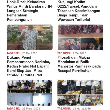
Ucok Rizal: Kehadiran
Kunjungi Kodim
Wings Air di Bandara JHN
0212/Tapsel, Pangdam
Langkah Strategis
Tekankan Keseimbangan
Pemerataan
Siaga Tempur dan
Pembangunan
Wawasan Teritorial
TABAGSEL
20 Mei 2026
TABAGSEL
2 Mei 2026
Dukung Penuh
Filosofi dan Makna
Pemberantasan Narkoba,
Mendalam di Balik
Kedan Prabo Nol Lapan:
Manortor Parmasak pada
Kami Siap Jadi Mitra
Resepsi Pernikahan
Strategis Polres Pad…
TABAGSEL
26 Maret 2026
TABAGSEL
26 Maret 2026