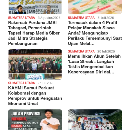
SUMATERA UTARA
3 Agustus 2026
SUMATERA UTARA
31 Juli 2026
Rakercab Perdana JMSI
Termasuk dalam 4 Profil
Tabagsel, Pemerintah
Pelajar Manakah Siswa
Tapsel Harap Media Siber
Anda? Mengungkap
Jadi Mitra Strategis
Perilaku Tersembunyi Saat
Pembangunan
Ujian Melal…
SUMATERA UTARA
20 Juli 2026
Memulihkan Akun Setelah
‘Lose Streak’: Langkah
Taktis Mengembalikan
Kepercayaan Diri dal…
SUMATERA UTARA
27 Juli 2026
KAHMI Sumut Perkuat
Kolaborasi dengan
Pemprov untuk Penguatan
Ekonomi Umat