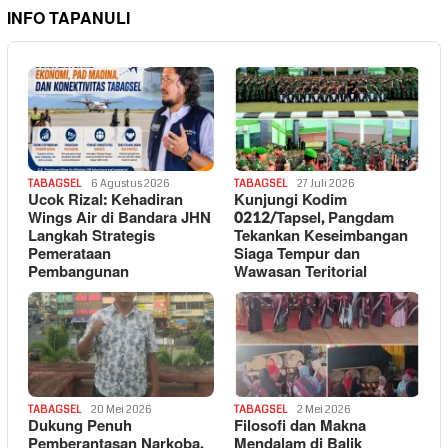
INFO TAPANULI
TABAGSEL
6 Agustus 2026
TABAGSEL
27 Juli 2026
Ucok Rizal: Kehadiran
Kunjungi Kodim
Wings Air di Bandara JHN
0212/Tapsel, Pangdam
Langkah Strategis
Tekankan Keseimbangan
Pemerataan
Siaga Tempur dan
Pembangunan
Wawasan Teritorial
TABAGSEL
20 Mei 2026
TABAGSEL
2 Mei 2026
Dukung Penuh
Filosofi dan Makna
Pemberantasan Narkoba,
Mendalam di Balik