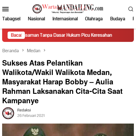
Loncat
Menu
ke
Mobile
konten
Tabagsel
Nasional
Internasional
Olahraga
Budaya
Po
an Tanpa Dasar Hukum Picu Keresahan
Baca:
Truk Miring Hambat 
Beranda
Medan
Sukses Atas Pelantikan
Walikota/Wakil Walikota Medan,
Masyarakat Harap Bobby – Aulia
Rahman Laksanakan Cita-Cita Saat
Kampanye
Redaksi
26 Februari 2021