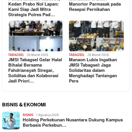
Kedan Prabo Nol Lapan:
Manortor Parmasak pada
Kami Siap Jadi Mitra
Resepsi Pernikahan
Strategis Polres Pad…
TABAGSEL
26 Maret 2026
TABAGSEL
26 Maret 2026
JMSI Tabagsel Gelar Halal
Manaon Lubis Ingatkan
Bihalal Bersama
JMSI Tabagsel: Jaga
Fahdriansyah Siregar,
Solidaritas dalam
Soliditas dan Kolaborasi
Menghadapi Tantangan
Jadi Priori…
Pers
BISNIS & EKONOMI
BISNIS
7 Agustus 2026
Holding Perkebunan Nusantara Dukung Kampus
Berbasis Perkebun…