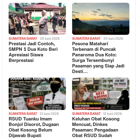
SUMATERA BARAT
20 Juni 2026
SUMATERA BARAT
20 Juni 2026
Prestasi Jadi Contoh,
Pesona Matahari
SMPN 1 Dua Koto Beri
Terbenam di Puncak
Apresiasi Siswa
Panaroma Dua Koto:
Berprestasi
Surga Tersembunyi
Pasaman yang Siap Jadi
Desti…
SUMATERA BARAT
13 Juni 2026
SUMATERA BARAT
12 Juni 2026
RSUD Tuanku Imam
Keluhan Obat Kosong
Bonjol Disorot, Dugaan
Mencuat, Dinkes
Obat Kosong Belum
Pasaman: Pengadaan
Dijawab Bupati
Obat RSUD Sudah