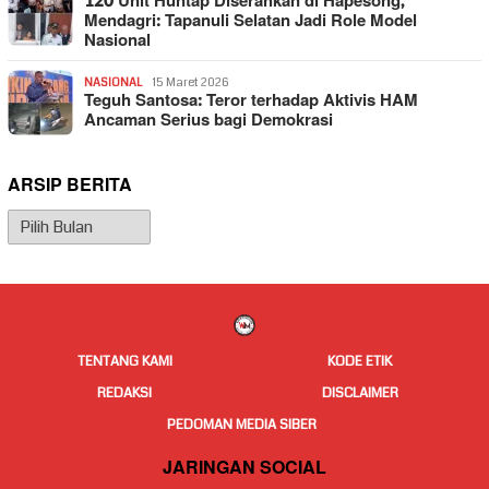
120 Unit Huntap Diserahkan di Hapesong,
Mendagri: Tapanuli Selatan Jadi Role Model
Nasional
NASIONAL
15 Maret 2026
Teguh Santosa: Teror terhadap Aktivis HAM
Ancaman Serius bagi Demokrasi
ARSIP BERITA
Arsip
Berita
TENTANG KAMI
KODE ETIK
REDAKSI
DISCLAIMER
PEDOMAN MEDIA SIBER
JARINGAN SOCIAL