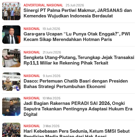
ADVERTORIAL
,
NASIONAL
25 Juli 2026
Sinergi PT Palma Pertiwi Makmur, JARSANAS dan
Kemendes Wujudkan Indonesia Berdaulat
NASIONAL
19 Juli 2026
Gara-gara Ucapan “Lu Punya Otak Enggak?”, PWI
Kecam Sikap Merendahkan Hotman Paris
NASIONAL
21 Juni 2026
Sengketa Utang-Piutang, Terungkap Jejak Transaksi
Rp11,1 Miliar ke Rekening Pihak Terkait
NASIONAL
9 Juni 2026
Dasco: Pertemuan Chatib Basri dengan Presiden
Bahas Strategi Pertumbuhan Ekonomi
NASIONAL
10 Mei 2026
Jadi Bagian Rakernas PERADI SAI 2026, Ongki
Saputra Tekankan Pentingnya Adaptasi Hukum Era
Digital
NASIONAL
3 Mei 2026
Hari Kebebasan Pers Sedunia, Ketum SMSI Sebut
Pendirian Media Bagian dari Hak Asasi