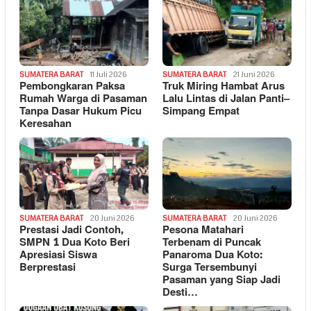
SUMATERA BARAT
11 Juli 2026
SUMATERA BARAT
21 Juni 2026
Pembongkaran Paksa
Truk Miring Hambat Arus
Rumah Warga di Pasaman
Lalu Lintas di Jalan Panti–
Tanpa Dasar Hukum Picu
Simpang Empat
Keresahan
SUMATERA BARAT
20 Juni 2026
SUMATERA BARAT
20 Juni 2026
Prestasi Jadi Contoh,
Pesona Matahari
SMPN 1 Dua Koto Beri
Terbenam di Puncak
Apresiasi Siswa
Panaroma Dua Koto:
Berprestasi
Surga Tersembunyi
Pasaman yang Siap Jadi
Desti…