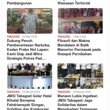
Pembangunan
Wawasan Teritorial
TABAGSEL
20 Mei 2026
TABAGSEL
2 Mei 2026
Dukung Penuh
Filosofi dan Makna
Pemberantasan Narkoba,
Mendalam di Balik
Kedan Prabo Nol Lapan:
Manortor Parmasak pada
Kami Siap Jadi Mitra
Resepsi Pernikahan
Strategis Polres Pad…
TABAGSEL
26 Maret 2026
TABAGSEL
26 Maret 2026
JMSI Tabagsel Gelar Halal
Manaon Lubis Ingatkan
Bihalal Bersama
JMSI Tabagsel: Jaga
Fahdriansyah Siregar,
Solidaritas dalam
Soliditas dan Kolaborasi
Menghadapi Tantangan