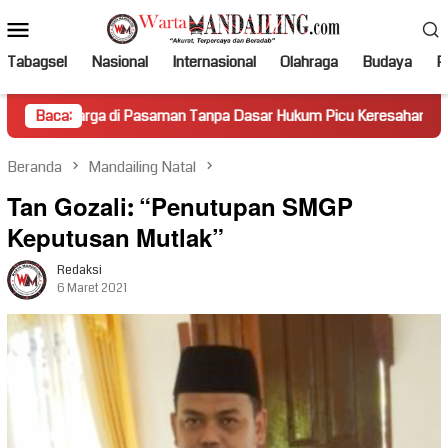
Loncat
Menu
ke
Mobile
konten
Tabagsel
Nasional
Internasional
Olahraga
Budaya
Po
di Pasaman Tanpa Dasar Hukum Picu Keresahan
Baca:
Truk Miri
Beranda
Mandailing Natal
Tan Gozali: “Penutupan SMGP
Keputusan Mutlak”
Redaksi
6 Maret 2021