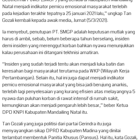
Natal menjadi indikator pemicu emosional masyarakat terlebih
pada kejadian terakhir tepatnya 25 januari 2021 lalu,” ungkap Tan
Gozali kembali kepada awak media, Jumat (5/3/2021).
Ia menyebut, penutupan PT. SMGP adalah keputusan mutlak yang
harus di ambil, sebab, belum beberapa tahun berselang, insiden
demi insiden yang merenggut korban bahkan nyawa menunjukkan
kalau perusahaan ini ditangani tekhnisi amatiran.
“Insiden yang sudah terjadi tentu akan menjadi luka batin dan
keresahan bagi masyarakat terutama pada WKP (Wilayah Kerja
Pertambangan). Selain itu, hal ini juga dapat menjadi indikator
pemicu emosional masyarakat yang bisa jadi berujung anarkis,
terlebih lagi penyelesaian yang kurang efisien atas melayangnya 5
nyawa dan puluhan korban di rawat intensif di rumah sakit,
kemungkinan akan menjadi pengaruh lebih besar,” beber Ketua
DPD KNPI Kabupaten Mandailing Natal itu.
Tan Gozali yang juga politisi dari partai Gerindra itu juga
menyayangkan sikap DPRD Kabupaten Madina yang dinilai
terlambat membentuk Panitia Khusus (Pansus). Hal itu, kata Gozali,