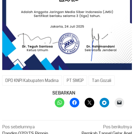
DPD KNPI Kabupaten Madina
PT SMGP
Tan Gozali
SEBARKAN
Navigasi
Pos sebelumnya
Pos berikutnya
Dandim 0212/TS Pimpin
Pemkab Tapsel Gelar Apel