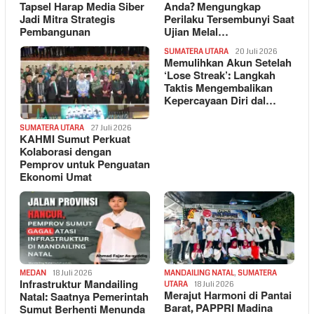
Tapsel Harap Media Siber
Anda? Mengungkap
Jadi Mitra Strategis
Perilaku Tersembunyi Saat
Pembangunan
Ujian Melal…
SUMATERA UTARA
20 Juli 2026
Memulihkan Akun Setelah
‘Lose Streak’: Langkah
Taktis Mengembalikan
Kepercayaan Diri dal…
SUMATERA UTARA
27 Juli 2026
KAHMI Sumut Perkuat
Kolaborasi dengan
Pemprov untuk Penguatan
Ekonomi Umat
MEDAN
18 Juli 2026
MANDAILING NATAL
,
SUMATERA
Infrastruktur Mandailing
UTARA
18 Juli 2026
Merajut Harmoni di Pantai
Natal: Saatnya Pemerintah
Barat, PAPPRI Madina
Sumut Berhenti Menunda