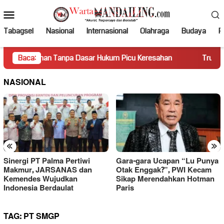
Loncat
Menu
ke
Mobile
konten
Tabagsel
Nasional
Internasional
Olahraga
Budaya
Po
an Tanpa Dasar Hukum Picu Keresahan
Baca:
Truk Miring Hambat
NASIONAL
«
»
Sinergi PT Palma Pertiwi
Gara-gara Ucapan “Lu Punya
Makmur, JARSANAS dan
Otak Enggak?”, PWI Kecam
Kemendes Wujudkan
Sikap Merendahkan Hotman
Indonesia Berdaulat
Paris
TAG:
PT SMGP