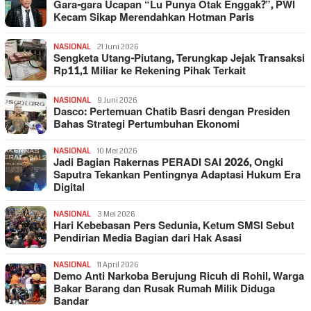
Gara-gara Ucapan “Lu Punya Otak Enggak?”, PWI
Kecam Sikap Merendahkan Hotman Paris
NASIONAL
21 Juni 2026
Sengketa Utang-Piutang, Terungkap Jejak Transaksi
Rp11,1 Miliar ke Rekening Pihak Terkait
NASIONAL
9 Juni 2026
Dasco: Pertemuan Chatib Basri dengan Presiden
Bahas Strategi Pertumbuhan Ekonomi
NASIONAL
10 Mei 2026
Jadi Bagian Rakernas PERADI SAI 2026, Ongki
Saputra Tekankan Pentingnya Adaptasi Hukum Era
Digital
NASIONAL
3 Mei 2026
Hari Kebebasan Pers Sedunia, Ketum SMSI Sebut
Pendirian Media Bagian dari Hak Asasi
NASIONAL
11 April 2026
Demo Anti Narkoba Berujung Ricuh di Rohil, Warga
Bakar Barang dan Rusak Rumah Milik Diduga
Bandar