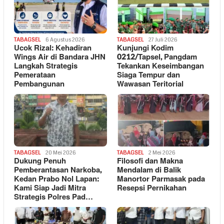
TABAGSEL
6 Agustus 2026
TABAGSEL
27 Juli 2026
Ucok Rizal: Kehadiran
Kunjungi Kodim
Wings Air di Bandara JHN
0212/Tapsel, Pangdam
Langkah Strategis
Tekankan Keseimbangan
Pemerataan
Siaga Tempur dan
Pembangunan
Wawasan Teritorial
TABAGSEL
20 Mei 2026
TABAGSEL
2 Mei 2026
Dukung Penuh
Filosofi dan Makna
Pemberantasan Narkoba,
Mendalam di Balik
Kedan Prabo Nol Lapan:
Manortor Parmasak pada
Kami Siap Jadi Mitra
Resepsi Pernikahan
Strategis Polres Pad…