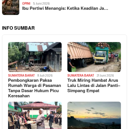
OPINI
5 Juni 2026
Ibu Pertiwi Menangis: Ketika Keadilan Ja…
INFO SUMBAR
SUMATERA BARAT
11 Juli 2026
SUMATERA BARAT
21 Juni 2026
Pembongkaran Paksa
Truk Miring Hambat Arus
Rumah Warga di Pasaman
Lalu Lintas di Jalan Panti–
Tanpa Dasar Hukum Picu
Simpang Empat
Keresahan